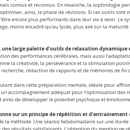
ais connus et reconnus. En revanche, la sophrologie perm
ptimiser, ainsi, la phase de révisions. Si ces outils sont 
’être encore plus performants dans leur vie à venir. Le sy
age, moins encadré qu’au lycée, plus axé sur la maturité
, une large palette d’outils de relaxation dynamique 
sation des performances cérébrales, mais aussi l’adaptati
me la créativité, la persévérance et la stimulation positi
 recherche, rédaction de rapports et de mémoires de fin 
, autant dans cette préparation mentale, idéale pour affro
ns un accompagnement adéquat pour l’optimisation des ré
 ainsi de développer le potentiel psychique et émotionne
ionne sur un principe de répétition et d’entrainement
d
s de la méthode. Une séance hebdomadaire sur une durée 
r des résultats satisfaisants. L’obtention du mention ne r