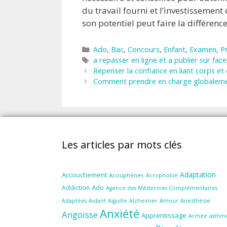
du travail fourni et l’investissement 
son potentiel peut faire la différenc
Catégories
Ado
,
Bac
,
Concours
,
Enfant
,
Examen
,
P
Étiquettes
a repasser en ligne et a publier sur fac
Repenser la confiance en liant corps et 
Comment prendre en charge globalement
Les articles par mots clés
Adaptation
Accouchement
Acouphènes
Acrophobie
Ado
Addiction
Agence des Médecines Complémentaires
Aidant
Amour
Anesthésie
Adaptées
Aiguille
Alzheimer
Anxiété
Angoisse
Apprentissage
Armée
asthm