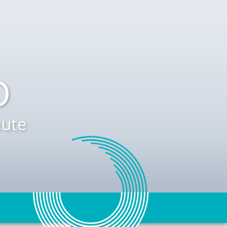
D
ute