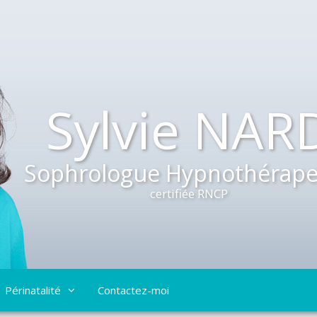
Sylvie NAR
Sophrologue Hypnothérape
certifiée RNCP
Périnatalité
Contactez-moi