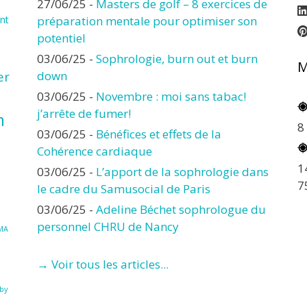
27/06/25
-
Masters de golf – 8 exercices de
nt
préparation mentale pour optimiser son
potentiel
03/06/25
-
Sophrologie, burn out et burn
M
er
down
03/06/25
-
Novembre : moi sans tabac!
j’arrête de fumer!
n
8
03/06/25
-
Bénéfices et effets de la
Cohérence cardiaque
1
03/06/25
-
L’apport de la sophrologie dans
7
le cadre du Samusocial de Paris
03/06/25
-
Adeline Béchet sophrologue du
personnel CHRU de Nancy
MA
→ Voir tous les articles...
à
by