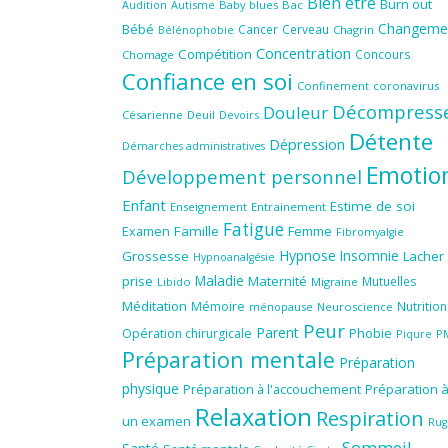
Bien être
Burn out
Audition
Autisme
Baby blues
Bac
Changeme
Bébé
Cancer
Cerveau
Chagrin
Bélénophobie
Concentration
Compétition
Concours
Chomage
Confiance en soi
Confinement
coronavirus
Décompress
Douleur
Césarienne
Deuil
Devoirs
Détente
Dépression
Démarches administratives
Emotio
Développement personnel
Enfant
Estime de soi
Enseignement
Entrainement
Fatigue
Famille
Femme
Examen
Fibromyalgie
Hypnose
Insomnie
Grossesse
Lacher
Hypnoanalgésie
Maladie
prise
Maternité
Mutuelles
Libido
Migraine
Méditation
Mémoire
Nutrition
ménopause
Neuroscience
Peur
Parent
Phobie
Opération chirurgicale
Piqure
P
Préparation mentale
Préparation
physique
Préparation à l'accouchement
Préparation 
Relaxation
Respiration
un examen
Rug
Sommeil