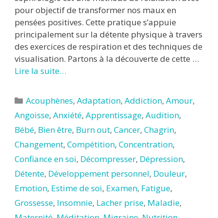
pour objectif de transformer nos maux en
pensées positives. Cette pratique s’appuie
principalement sur la détente physique à travers
des exercices de respiration et des techniques de
visualisation. Partons à la découverte de cette …
Lire la suite…
Catégories
Acouphènes
,
Adaptation
,
Addiction
,
Amour
,
Angoisse
,
Anxiété
,
Apprentissage
,
Audition
,
Bébé
,
Bien être
,
Burn out
,
Cancer
,
Chagrin
,
Changement
,
Compétition
,
Concentration
,
Confiance en soi
,
Décompresser
,
Dépression
,
Détente
,
Développement personnel
,
Douleur
,
Emotion
,
Estime de soi
,
Examen
,
Fatigue
,
Grossesse
,
Insomnie
,
Lacher prise
,
Maladie
,
Maternité
,
Méditation
,
Migraine
,
Nutrition
,