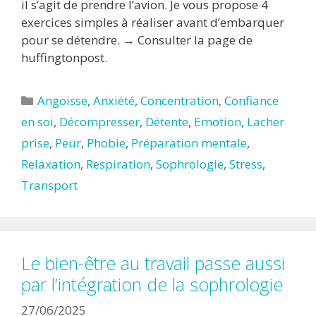
il s’agit de prendre l’avion. Je vous propose 4
exercices simples à réaliser avant d’embarquer
pour se détendre. → Consulter la page de
huffingtonpost.
Catégories
Angoisse
,
Anxiété
,
Concentration
,
Confiance
en soi
,
Décompresser
,
Détente
,
Emotion
,
Lacher
prise
,
Peur
,
Phobie
,
Préparation mentale
,
Relaxation
,
Respiration
,
Sophrologie
,
Stress
,
Transport
Le bien-être au travail passe aussi
par l’intégration de la sophrologie
27/06/2025