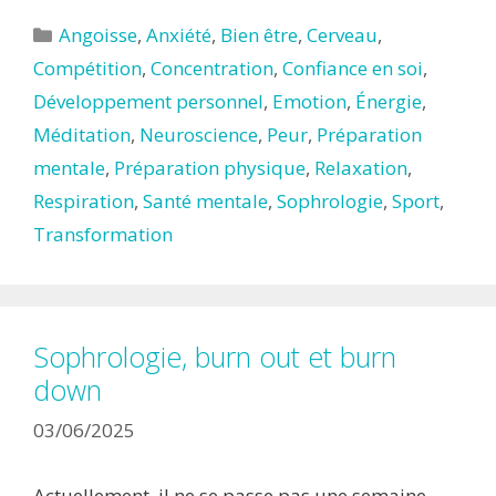
Catégories
Angoisse
,
Anxiété
,
Bien être
,
Cerveau
,
Compétition
,
Concentration
,
Confiance en soi
,
Développement personnel
,
Emotion
,
Énergie
,
Méditation
,
Neuroscience
,
Peur
,
Préparation
mentale
,
Préparation physique
,
Relaxation
,
Respiration
,
Santé mentale
,
Sophrologie
,
Sport
,
Transformation
Sophrologie, burn out et burn
down
03/06/2025
Actuellement, il ne se passe pas une semaine