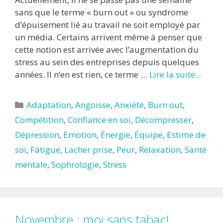
sans que le terme « burn out » ou syndrome
d’épuisement lié au travail ne soit employé par
un média. Certains arrivent même à penser que
cette notion est arrivée avec l’augmentation du
stress au sein des entreprises depuis quelques
années. Il n’en est rien, ce terme …
Lire la suite…
Catégories
Adaptation
,
Angoisse
,
Anxiété
,
Burn out
,
Compétition
,
Confiance en soi
,
Décompresser
,
Dépression
,
Emotion
,
Énergie
,
Équipe
,
Estime de
soi
,
Fatigue
,
Lacher prise
,
Peur
,
Relaxation
,
Santé
mentale
,
Sophrologie
,
Stress
Novembre : moi sans tabac!