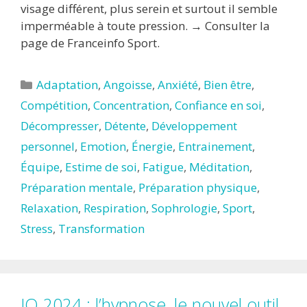
visage différent, plus serein et surtout il semble
imperméable à toute pression. → Consulter la
page de Franceinfo Sport.
Catégories
Adaptation
,
Angoisse
,
Anxiété
,
Bien être
,
Compétition
,
Concentration
,
Confiance en soi
,
Décompresser
,
Détente
,
Développement
personnel
,
Emotion
,
Énergie
,
Entrainement
,
Équipe
,
Estime de soi
,
Fatigue
,
Méditation
,
Préparation mentale
,
Préparation physique
,
Relaxation
,
Respiration
,
Sophrologie
,
Sport
,
Stress
,
Transformation
JO 2024 : l’hypnose, le nouvel outil