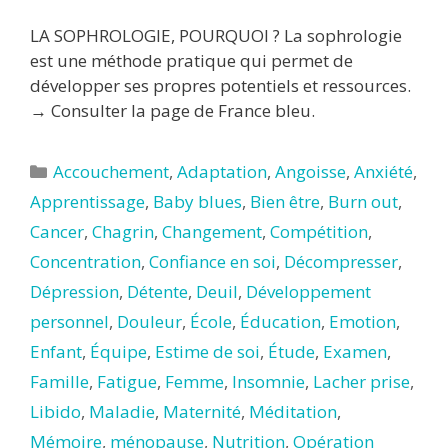
LA SOPHROLOGIE, POURQUOI ? La sophrologie
est une méthode pratique qui permet de
développer ses propres potentiels et ressources.
→ Consulter la page de France bleu.
Catégories
Accouchement
,
Adaptation
,
Angoisse
,
Anxiété
,
Apprentissage
,
Baby blues
,
Bien être
,
Burn out
,
Cancer
,
Chagrin
,
Changement
,
Compétition
,
Concentration
,
Confiance en soi
,
Décompresser
,
Dépression
,
Détente
,
Deuil
,
Développement
personnel
,
Douleur
,
École
,
Éducation
,
Emotion
,
Enfant
,
Équipe
,
Estime de soi
,
Étude
,
Examen
,
Famille
,
Fatigue
,
Femme
,
Insomnie
,
Lacher prise
,
Libido
,
Maladie
,
Maternité
,
Méditation
,
Mémoire
,
ménopause
,
Nutrition
,
Opération