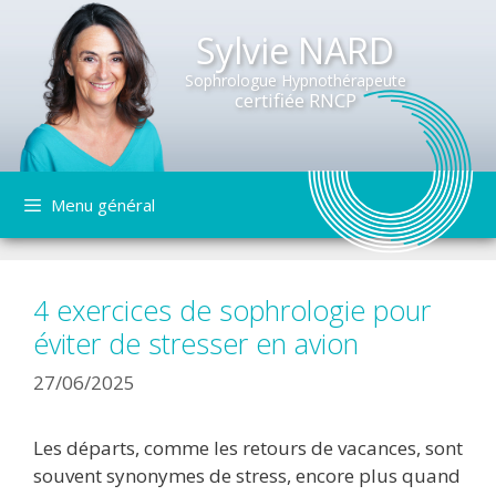
Sylvie NARD
Sophrologue Hypnothérapeute
certifiée RNCP
Aller
Menu général
au
contenu
4 exercices de sophrologie pour
éviter de stresser en avion
27/06/2025
Les départs, comme les retours de vacances, sont
souvent synonymes de stress, encore plus quand