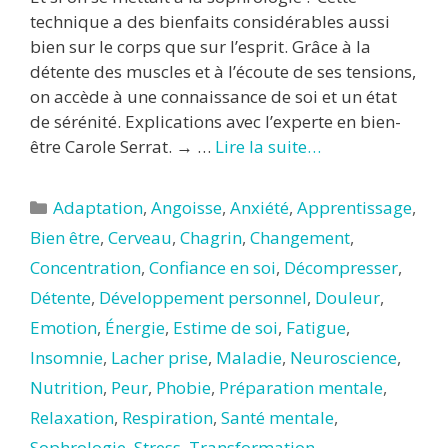
technique a des bienfaits considérables aussi
bien sur le corps que sur l’esprit. Grâce à la
détente des muscles et à l’écoute de ses tensions,
on accède à une connaissance de soi et un état
de sérénité. Explications avec l’experte en bien-
être Carole Serrat. → …
Lire la suite…
Catégories
Adaptation
,
Angoisse
,
Anxiété
,
Apprentissage
,
Bien être
,
Cerveau
,
Chagrin
,
Changement
,
Concentration
,
Confiance en soi
,
Décompresser
,
Détente
,
Développement personnel
,
Douleur
,
Emotion
,
Énergie
,
Estime de soi
,
Fatigue
,
Insomnie
,
Lacher prise
,
Maladie
,
Neuroscience
,
Nutrition
,
Peur
,
Phobie
,
Préparation mentale
,
Relaxation
,
Respiration
,
Santé mentale
,
Sophrologie
,
Stress
,
Transformation