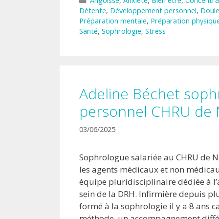
Angoisse
,
Anxiété
,
Bien être
,
Concentra
Détente
,
Développement personnel
,
Doule
Préparation mentale
,
Préparation physiqu
Santé
,
Sophrologie
,
Stress
Adeline Béchet soph
personnel CHRU de 
03/06/2025
Sophrologue salariée au CHRU de N
les agents médicaux et non médicau
équipe pluridisciplinaire dédiée à
sein de la DRH. Infirmière depuis plu
formé à la sophrologie il y a 8 ans c
méthode, un accompagnement différ