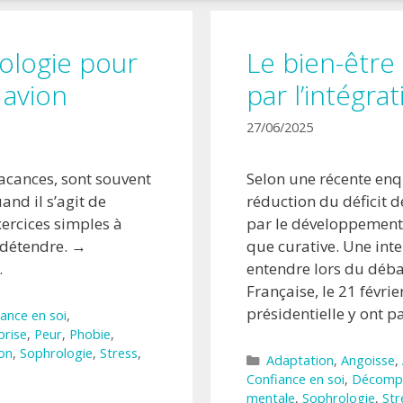
ologie pour
Le bien-être 
 avion
par l’intégra
27/06/2025
acances, sont souvent
Selon une récente enqu
nd il s’agit de
réduction du déficit d
xercices simples à
par le développement
 détendre. →
que curative. Une inten
.
entendre lors du déba
Française, le 21 févrie
présidentielle y ont p
ance en soi
,
prise
,
Peur
,
Phobie
,
ion
,
Sophrologie
,
Stress
,
Catégories
Adaptation
,
Angoisse
,
Confiance en soi
,
Décomp
mentale
,
Sophrologie
,
Str