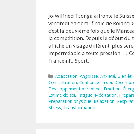
Jo-Wilfried Tsonga affronte le Suis
vendredi en demi-finale de Roland-
c’est la deuxième fois que le Mancea
la compétition. Depuis le début du 
affiche un visage différent, plus sere
imperméable à toute pression. → Co
Franceinfo Sport.
Catégories
Adaptation
,
Angoisse
,
Anxiété
,
Bien êtr
Concentration
,
Confiance en soi
,
Décompre
Développement personnel
,
Emotion
,
Énerg
Estime de soi
,
Fatigue
,
Méditation
,
Prépar
Préparation physique
,
Relaxation
,
Respirat
Stress
,
Transformation