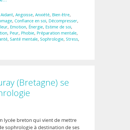
,
Aidant
,
Angoisse
,
Anxiété
,
Bien être
,
omage
,
Confiance en soi
,
Décompresser
,
leur
,
Emotion
,
Énergie
,
Estime de soi
,
tion
,
Peur
,
Phobie
,
Préparation mentale
,
anté
,
Santé mentale
,
Sophrologie
,
Stress
,
uray (Bretagne) se
hrologie
un lycée breton qui vient de mettre
de sophrologie à destination de ses