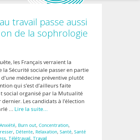
au travail passe aussi
tion de la sophrologie
ête, les Français verraient la
e la Sécurité sociale passer en partie
 d’une médecine préventive plutôt
tion qui s’est d’ailleurs faite
t social organisé par la Mutualité
r dernier. Les candidats à l’élection
arlé …
Lire la suite…
Anxiété
,
Burn out
,
Concentration
,
resser
,
Détente
,
Relaxation
,
Santé
,
Santé
ess
,
Télétravail
,
Travail