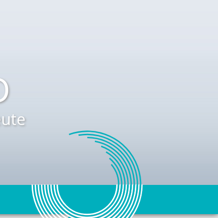
D
ute