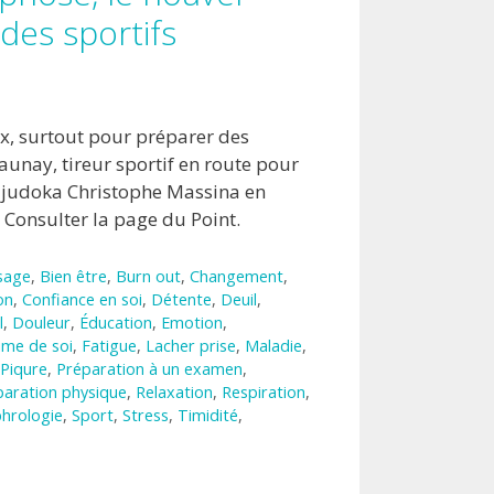
 des sportifs
ux, surtout pour préparer des
aunay, tireur sportif en route pour
en judoka Christophe Massina en
 Consulter la page du Point.
sage
,
Bien être
,
Burn out
,
Changement
,
on
,
Confiance en soi
,
Détente
,
Deuil
,
l
,
Douleur
,
Éducation
,
Emotion
,
ime de soi
,
Fatigue
,
Lacher prise
,
Maladie
,
Piqure
,
Préparation à un examen
,
paration physique
,
Relaxation
,
Respiration
,
hrologie
,
Sport
,
Stress
,
Timidité
,