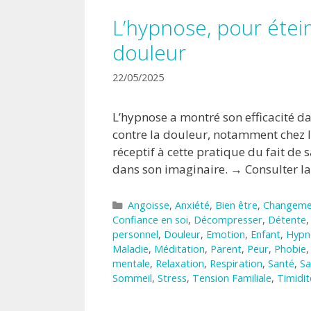
L’hypnose, pour étei
douleur
22/05/2025
L’hypnose a montré son efficacité da
contre la douleur, notamment chez l
réceptif à cette pratique du fait de s
dans son imaginaire. → Consulter l
Catégories
Angoisse
,
Anxiété
,
Bien être
,
Changeme
Confiance en soi
,
Décompresser
,
Détente
personnel
,
Douleur
,
Emotion
,
Enfant
,
Hypn
Maladie
,
Méditation
,
Parent
,
Peur
,
Phobie
mentale
,
Relaxation
,
Respiration
,
Santé
,
Sa
Sommeil
,
Stress
,
Tension Familiale
,
Timidit