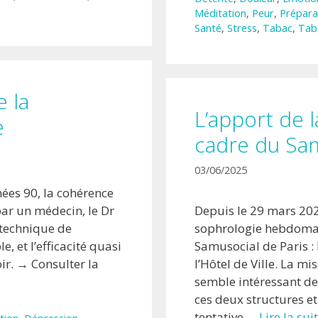
Méditation
,
Peur
,
Prépara
Santé
,
Stress
,
Tabac
,
Tab
e la
L’apport de 
e
cadre du Sam
03/06/2025
nées 90, la cohérence
par un médecin, le Dr
Depuis le 29 mars 202
 technique de
sophrologie hebdomad
e, et l’efficacité quasi
Samusocial de Paris : 
ir. → Consulter la
l’Hôtel de Ville. La mi
semble intéressant d
ces deux structures et
tentative …
Lire la su