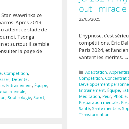
outil miracle
se Stan Wawrinka ce
22/05/2025
Garros. Après 2013,
u atteint ce stade de
L’hypnose, c’est série
tournoi, Tsonga
compétitions. Éric Del
in et surtout il semble
Paris 2024, et l’anci
nsulter la page de
vantent les mérites. →
Catégories
Adaptation
,
Apprentis
e
,
Compétition
,
Compétition
,
Concentrati
sser
,
Détente
,
Développement personne
ie
,
Entrainement
,
Équipe
,
Entrainement
,
Équipe
,
Est
ation mentale
,
Méditation
,
Peur
,
Phobie
,
ion
,
Sophrologie
,
Sport
,
Préparation mentale
,
Pré
Santé
,
Santé mentale
,
Sop
Transformation