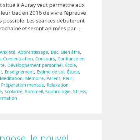
nt situé à Auray veut permettre aux
leur bac en 2016 de vivre l’épreuve
ss possible. Les séances débuteront
rochaine et seront animées par …
Anxiété
,
Apprentissage
,
Bac
,
Bien être
,
n
,
Concentration
,
Concours
,
Confiance en
te
,
Développement personnel
,
École
,
t
,
Enseignement
,
Estime de soi
,
Étude
,
Méditation
,
Mémoire
,
Parent
,
Peur
,
,
Préparation mentale
,
Relaxation
,
e
,
Scolarité
,
Sommeil
,
Sophrologie
,
Stress
,
ormation
ypnose, le nouvel