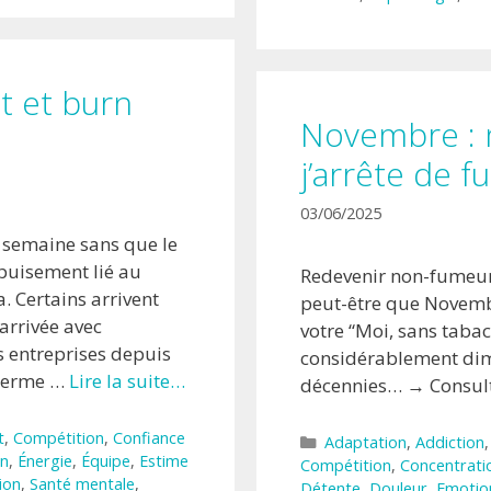
t et burn
Novembre : m
j’arrête de f
03/06/2025
e semaine sans que le
puisement lié au
Redevenir non-fumeur 
. Certains arrivent
peut-être que Novemb
arrivée avec
votre “Moi, sans taba
s entreprises depuis
considérablement dimi
e terme …
Lire la suite…
décennies… → Consult
t
,
Compétition
,
Confiance
Catégories
Adaptation
,
Addiction
n
,
Énergie
,
Équipe
,
Estime
Compétition
,
Concentrati
ion
,
Santé mentale
,
Détente
,
Douleur
,
Emotio