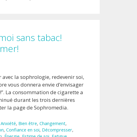
oi sans tabac!
umer!
avec la sophrologie, redevenir soi,
re vous donnera envie d’envisager
c!”. La consommation de cigarette a
nué durant les trois dernières
er la page de Sophromedia.
,
Anxiété
,
Bien être
,
Changement
,
on
,
Confiance en soi
,
Décompresser
,
n
,
Énergie
,
Estime de soi
,
Fatigue
,