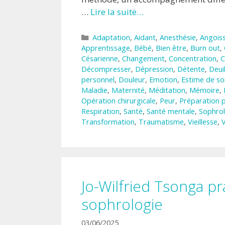
…
Lire la suite…
Catégories
Adaptation
,
Aidant
,
Anesthésie
,
Angois
Apprentissage
,
Bébé
,
Bien être
,
Burn out
,
Césarienne
,
Changement
,
Concentration
,
C
Décompresser
,
Dépression
,
Détente
,
Deui
personnel
,
Douleur
,
Emotion
,
Estime de so
Maladie
,
Maternité
,
Méditation
,
Mémoire
,
Opération chirurgicale
,
Peur
,
Préparation 
Respiration
,
Santé
,
Santé mentale
,
Sophrol
Transformation
,
Traumatisme
,
Vieillesse
,
V
Jo-Wilfried Tsonga pr
sophrologie
03/06/2025