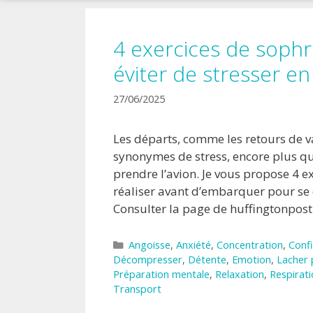
!
4 exercices de sophr
éviter de stresser en
27/06/2025
Les départs, comme les retours de v
synonymes de stress, encore plus qua
prendre l’avion. Je vous propose 4 e
réaliser avant d’embarquer pour se
Consulter la page de huffingtonpost
Catégories
Angoisse
,
Anxiété
,
Concentration
,
Confi
Décompresser
,
Détente
,
Emotion
,
Lacher 
Préparation mentale
,
Relaxation
,
Respirat
Transport