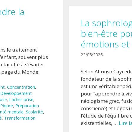
ndre la
La sophrologi
bien-être po
émotions et 
ns le traitement
22/05/2025
’enfant, souvent plus
a faculté à s’évader
Selon Alfonso Cayced
a page du Monde.
fondateur de la sophro
est une véritable “p
nt
,
Concentration
,
pour “apprendre à viv
,
Développement
ose
,
Lacher prise
,
néologisme grec, fusio
,
Piqure
,
Préparation
conscience) et Logos (
nté mentale
,
Scolarité
,
l’étude de l’équilibre 
é
,
Transformation
existentielles, …
Lire 