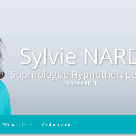
Sylvie NAR
Sophrologue Hypnothérape
certifiée RNCP
Périnatalité
Contactez-moi