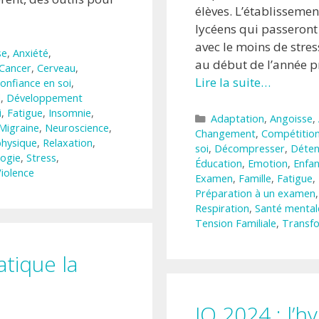
élèves. L’établisseme
lycéens qui passeront 
avec le moins de stre
se
,
Anxiété
,
au début de l’année p
Cancer
,
Cerveau
,
Lire la suite…
onfiance en soi
,
l
,
Développement
i
,
Fatigue
,
Insomnie
,
Catégories
Adaptation
,
Angoisse
,
Migraine
,
Neuroscience
,
Changement
,
Compétitio
physique
,
Relaxation
,
soi
,
Décompresser
,
Déten
ogie
,
Stress
,
Éducation
,
Emotion
,
Enfan
iolence
Examen
,
Famille
,
Fatigue
,
Préparation à un examen
Respiration
,
Santé mental
Tension Familiale
,
Transf
atique la
JO 2024 : l’h