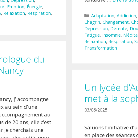
tion
,
Dépression
,
ur
,
Emotion
,
Énergie
,
e
,
Relaxation
,
Respiration
,
Catégories
Adaptation
,
Addiction
Chagrin
,
Changement
,
Ch
Dépression
,
Détente
,
Dou
Fatigue
,
Insomnie
,
Médita
Relaxation
,
Respiration
,
S
Transformation
rologue du
Nancy
Un lycée d’A
met à la sop
ancy, j’ accompagne
x au sein d’une
03/06/2025
 l’accompagnement au
s de 20 ans, elle c’est
Saluons l’initiative d’
ar je cherchais une
en place des séances 
ent, des outils pour