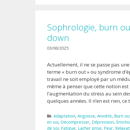
Sophrologie, burn ou
down
03/06/2025
Actuellement, il ne se passe pas un
terme « burn out » ou syndrome d’é
travail ne soit employé par un média
même à penser que cette notion est 
l’augmentation du stress au sein de
quelques années. Il n’en est rien, c
Catégories
Adaptation
,
Angoisse
,
Anxiété
,
Burn ou
en soi
,
Décompresser
,
Dépression
,
Emotio
de soi
,
Fatigue
,
Lacher prise
,
Peur
,
Relaxat