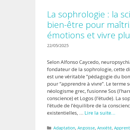
La sophrologie : la s
bien-être pour maîtri
émotions et vivre pl
22/05/2025
Selon Alfonso Caycedo, neuropsychi
fondateur de la sophrologie, cette di
est une véritable “pédagogie du bo
pour “apprendre à vivre”. Le terme 
néologisme grec, fusionne Sos (l’har
conscience) et Logos (l’étude). La so
l’étude de l’équilibre de la conscien
existentielles, …
Lire la suite…
Catégories
Adaptation
,
Angoisse
,
Anxiété
,
Apprent