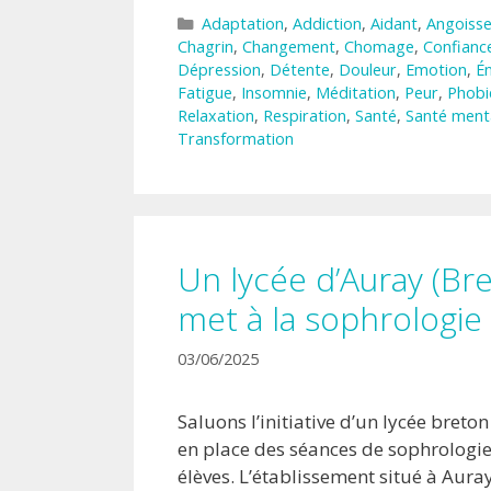
Catégories
Adaptation
,
Addiction
,
Aidant
,
Angoiss
Chagrin
,
Changement
,
Chomage
,
Confiance
Dépression
,
Détente
,
Douleur
,
Emotion
,
É
Fatigue
,
Insomnie
,
Méditation
,
Peur
,
Phobi
Relaxation
,
Respiration
,
Santé
,
Santé ment
Transformation
Un lycée d’Auray (Br
met à la sophrologie
03/06/2025
Saluons l’initiative d’un lycée breto
en place des séances de sophrologie
élèves. L’établissement situé à Aur