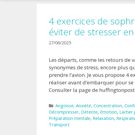
!
4 exercices de sophr
éviter de stresser en
27/06/2025
Les départs, comme les retours de v
synonymes de stress, encore plus qua
prendre l’avion. Je vous propose 4 e
réaliser avant d’embarquer pour se
Consulter la page de huffingtonpost
Catégories
Angoisse
,
Anxiété
,
Concentration
,
Confi
Décompresser
,
Détente
,
Emotion
,
Lacher 
Préparation mentale
,
Relaxation
,
Respirat
Transport