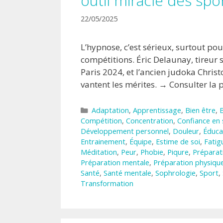
outil miracle des spor
22/05/2025
L’hypnose, c’est sérieux, surtout po
compétitions. Éric Delaunay, tireur 
Paris 2024, et l’ancien judoka Chri
vantent les mérites. → Consulter la 
Catégories
Adaptation
,
Apprentissage
,
Bien être
,
Compétition
,
Concentration
,
Confiance en 
Développement personnel
,
Douleur
,
Éduca
Entrainement
,
Équipe
,
Estime de soi
,
Fatig
Méditation
,
Peur
,
Phobie
,
Piqure
,
Préparat
Préparation mentale
,
Préparation physiqu
Santé
,
Santé mentale
,
Sophrologie
,
Sport
,
Transformation