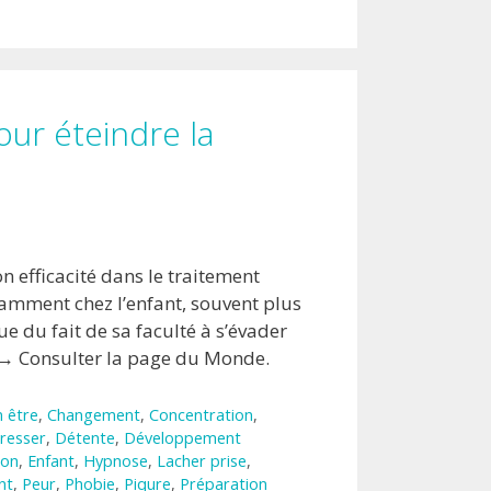
our éteindre la
 efficacité dans le traitement
tamment chez l’enfant, souvent plus
ue du fait de sa faculté à s’évader
 → Consulter la page du Monde.
n être
,
Changement
,
Concentration
,
resser
,
Détente
,
Développement
ion
,
Enfant
,
Hypnose
,
Lacher prise
,
nt
,
Peur
,
Phobie
,
Piqure
,
Préparation