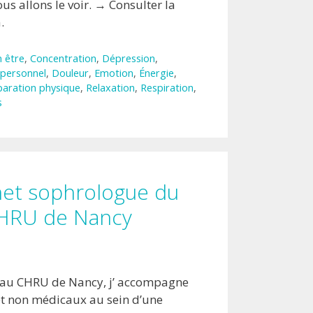
 allons le voir. → Consulter la
.
n être
,
Concentration
,
Dépression
,
personnel
,
Douleur
,
Emotion
,
Énergie
,
paration physique
,
Relaxation
,
Respiration
,
s
het sophrologue du
HRU de Nancy
 au CHRU de Nancy, j’ accompagne
et non médicaux au sein d’une