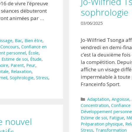
Jo-Wilfried T
16 de vivre l’épreuve
sophrologie
es séances débuteront
eront animées par …
03/06/2025
Jo-Wilfried Tsonga af
issage
,
Bac
,
Bien être
,
vendredi en demi-fina
,
Concours
,
Confiance en
nt personnel
,
École
,
c’est la deuxième fois
,
Estime de soi
,
Étude
,
la compétition. Depui
oire
,
Parent
,
Peur
,
affiche un visage diffé
tale
,
Relaxation
,
imperméable à toute 
meil
,
Sophrologie
,
Stress
,
Franceinfo Sport.
Catégories
Adaptation
,
Angoisse
,
Concentration
,
Confiance 
Développement personne
Estime de soi
,
Fatigue
,
Mé
le nouvel
Préparation physique
,
Rel
Stress
,
Transformation