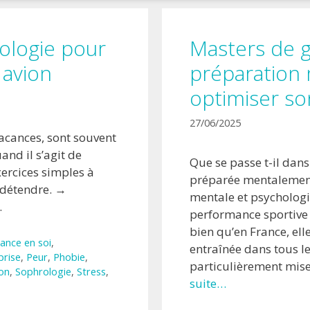
ologie pour
Masters de g
 avion
préparation
optimiser so
27/06/2025
acances, sont souvent
nd il s’agit de
Que se passe t-il dans
xercices simples à
préparée mentalement
 détendre. →
mentale et psychologi
.
performance sportive 
bien qu’en France, el
ance en soi
,
entraînée dans tous le
prise
,
Peur
,
Phobie
,
particulièrement mise
ion
,
Sophrologie
,
Stress
,
suite…