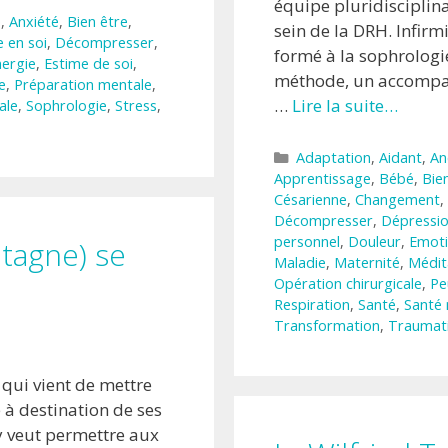
équipe pluridiscipli
e
,
Anxiété
,
Bien être
,
sein de la DRH. Infirmi
 en soi
,
Décompresser
,
formé à la sophrologie
nergie
,
Estime de soi
,
méthode, un accompag
e
,
Préparation mentale
,
…
Lire la suite…
ale
,
Sophrologie
,
Stress
,
Catégories
Adaptation
,
Aidant
,
An
Apprentissage
,
Bébé
,
Bie
Césarienne
,
Changement
,
Décompresser
,
Dépressi
personnel
,
Douleur
,
Emot
etagne) se
Maladie
,
Maternité
,
Médit
Opération chirurgicale
,
Pe
Respiration
,
Santé
,
Santé
Transformation
,
Traumat
n qui vient de mettre
 à destination de ses
ay veut permettre aux