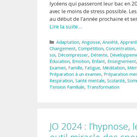
lycéens qui passeront leur bac en 20
avec le moins de stress possible. L
au début de l’année prochaine et s
Lire la suite…
Catégories
Adaptation
,
Angoisse
,
Anxiété
,
Apprent
Changement
,
Compétition
,
Concentration
soi
,
Décompresser
,
Détente
,
Développeme
Éducation
,
Emotion
,
Enfant
,
Enseignement
Examen
,
Famille
,
Fatigue
,
Méditation
,
Mém
Préparation à un examen
,
Préparation men
Respiration
,
Santé mentale
,
Scolarité
,
Som
Tension Familiale
,
Transformation
JO 2024 : l’hypnose, 