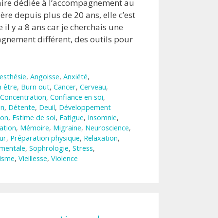
naire dédiée à l’accompagnement au
ère depuis plus de 20 ans, elle c’est
 il y a 8 ans car je cherchais une
nement différent, des outils pour
esthésie
,
Angoisse
,
Anxiété
,
n être
,
Burn out
,
Cancer
,
Cerveau
,
Concentration
,
Confiance en soi
,
on
,
Détente
,
Deuil
,
Développement
ion
,
Estime de soi
,
Fatigue
,
Insomnie
,
ation
,
Mémoire
,
Migraine
,
Neuroscience
,
ur
,
Préparation physique
,
Relaxation
,
 mentale
,
Sophrologie
,
Stress
,
isme
,
Vieillesse
,
Violence