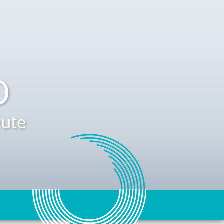
D
ute