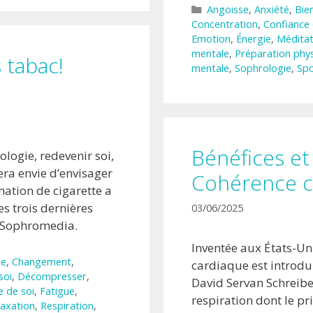
Catégories
Angoisse
,
Anxiété
,
Bie
Concentration
,
Confiance 
Emotion
,
Énergie
,
Méditat
mentale
,
Préparation phy
 tabac!
mentale
,
Sophrologie
,
Spo
Bénéfices et 
logie, redevenir soi,
ra envie d’envisager
Cohérence c
mation de cigarette a
s trois dernières
03/06/2025
 Sophromedia.
Inventée aux États-Un
re
,
Changement
,
cardiaque est introdu
soi
,
Décompresser
,
David Servan Schreiber
e de soi
,
Fatigue
,
respiration dont le pri
laxation
,
Respiration
,