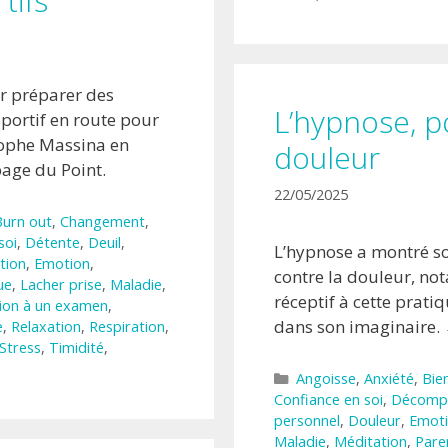
tifs
ur préparer des
L’hypnose, p
sportif en route pour
stophe Massina en
douleur
page du Point.
22/05/2025
Burn out
,
Changement
,
soi
,
Détente
,
Deuil
,
L’hypnose a montré son
tion
,
Emotion
,
contre la douleur, no
ue
,
Lacher prise
,
Maladie
,
réceptif à cette pratiq
ion à un examen
,
dans son imaginaire.
e
,
Relaxation
,
Respiration
,
Stress
,
Timidité
,
Catégories
Angoisse
,
Anxiété
,
Bie
Confiance en soi
,
Décomp
personnel
,
Douleur
,
Emot
Maladie
,
Méditation
,
Pare