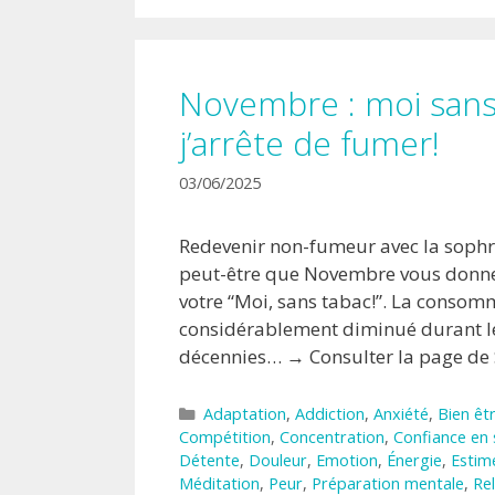
Novembre : moi sans
j’arrête de fumer!
03/06/2025
Redevenir non-fumeur avec la sophro
peut-être que Novembre vous donne
votre “Moi, sans tabac!”. La consom
considérablement diminué durant le
décennies… → Consulter la page de
Catégories
Adaptation
,
Addiction
,
Anxiété
,
Bien êt
Compétition
,
Concentration
,
Confiance en 
Détente
,
Douleur
,
Emotion
,
Énergie
,
Estim
Méditation
,
Peur
,
Préparation mentale
,
Re