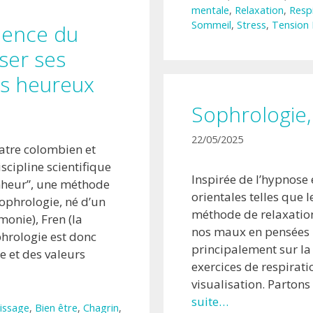
mentale
,
Relaxation
,
Resp
Sommeil
,
Stress
,
Tension 
cience du
ser ses
us heureux
Sophrologie,
22/05/2025
atre colombien et
scipline scientifique
Inspirée de l’hypnose 
nheur”, une méthode
orientales telles que 
sophrologie, né d’un
méthode de relaxation
monie), Fren (la
nos maux en pensées p
phrologie est donc
principalement sur la
ce et des valeurs
exercices de respirati
visualisation. Partons
suite…
issage
,
Bien être
,
Chagrin
,