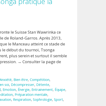
songa pratique la
fronte le Suisse Stan Wawrinka ce
le de Roland-Garros. Après 2013,
 que le Manceau atteint ce stade de
s le début du tournoi, Tsonga
rent, plus serein et surtout il semble
pression. → Consulter la page de
Anxiété
,
Bien être
,
Compétition
,
en soi
,
Décompresser
,
Détente
,
l
,
Emotion
,
Énergie
,
Entrainement
,
Équipe
,
ditation
,
Préparation mentale
,
axation
,
Respiration
,
Sophrologie
,
Sport
,