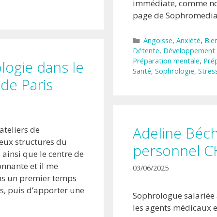
immédiate, comme nous
page de Sophromedia
Catégories
Angoisse
,
Anxiété
,
Bie
Détente
,
Développement 
Préparation mentale
,
Pré
logie dans le
Santé
,
Sophrologie
,
Stres
de Paris
Adeline Béc
ateliers de
ux structures du
personnel C
 ainsi que le centre de
onnante et il me
03/06/2025
ns un premier temps
ns, puis d’apporter une
Sophrologue salariée
les agents médicaux 