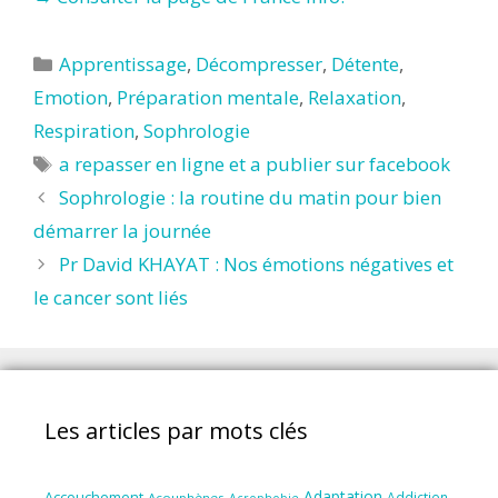
Catégories
Apprentissage
,
Décompresser
,
Détente
,
Emotion
,
Préparation mentale
,
Relaxation
,
Respiration
,
Sophrologie
Étiquettes
a repasser en ligne et a publier sur facebook
Sophrologie : la routine du matin pour bien
démarrer la journée
Pr David KHAYAT : Nos émotions négatives et
le cancer sont liés
Les articles par mots clés
Adaptation
Accouchement
Addiction
Acouphènes
Acrophobie