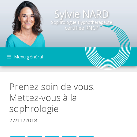
Sylvie NARD
Sophrologue Hypnothérapeute
certifiée RNCP
Aller
Menu général
au
contenu
Prenez soin de vous.
Mettez-vous à la
sophrologie
27/11/2018