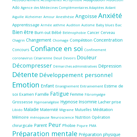
Ado
Aidant
Agence des Médecines Complémentaires Adaptées
Anxiété
Angoisse
Amour
Anesthésie
Aiguille
Alzheimer
Apprentissage
Audition
Autisme
Baby blues
Bac
Armée
asthme
Bien être
Burn out
Bébé
Cancer
Cerveau
Bélénophobie
Concentration
Changement
Compétition
Chagrin
Chomage
Confiance en soi
Concours
Confinement
Douleur
coronavirus
Césarienne
Deuil
Devoirs
Décompresser
Dépression
Démarches administratives
Détente
Développement personnel
Emotion
Enfant
Estime de
Enseignement
Entrainement
Fatigue
soi
Famille
Femme
Examen
Fibromyalgie
Hypnose
Insomnie
Grossesse
Lacher prise
Hypnoanalgésie
Maladie
Maternité
Méditation
Mutuelles
Libido
Migraine
Mémoire
Nutrition
Opération
ménopause
Neuroscience
Peur
Parent
Phobie
chirurgicale
Piqure
PMA
Préparation mentale
Préparation physique