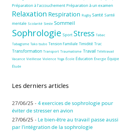
Préparation à l'accouchement
Préparation à un examen
Relaxation
Respiration
Santé
Santé
Rugby
Sommeil
mentale
Scolarité
Sieste
Sophrologie
Stress
Sport
Tabac
Tension Familiale
Timidité
Trac
Tabagisme
Tako tsubo
Transformation
Travail
Transport
Traumatisme
Télétravail
Éducation
Équipe
Vieillesse
Violence
École
Énergie
Vacance
Yoga
Étude
Les derniers articles
27/06/25
-
4 exercices de sophrologie pour
éviter de stresser en avion
27/06/25
-
Le bien-être au travail passe aussi
par l’intégration de la sophrologie