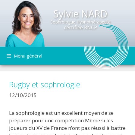
Sylvie NARD
Sophrologue Hypnothérapeute
certifiée RNCP
Aller
Menu général
au
contenu
Rugby et sophrologie
12/10/2015
La sophrologie est un excellent moyen de se
préparer pour une compétition.Même si les
joueurs du XV de France n’ont pas réussi à battre