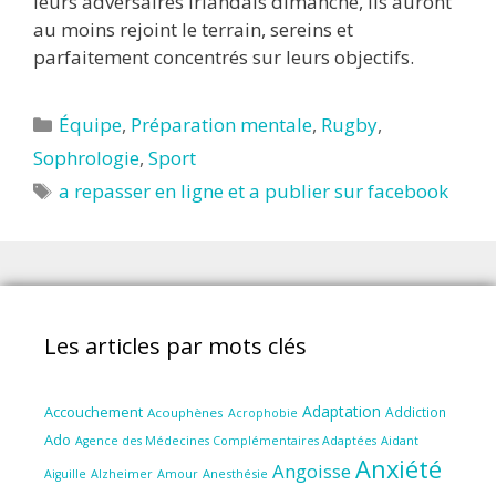
leurs adversaires irlandais dimanche, ils auront
au moins rejoint le terrain, sereins et
parfaitement concentrés sur leurs objectifs.
Catégories
Équipe
,
Préparation mentale
,
Rugby
,
Sophrologie
,
Sport
Étiquettes
a repasser en ligne et a publier sur facebook
Les articles par mots clés
Adaptation
Accouchement
Addiction
Acouphènes
Acrophobie
Ado
Aidant
Agence des Médecines Complémentaires Adaptées
Anxiété
Angoisse
Amour
Anesthésie
Aiguille
Alzheimer