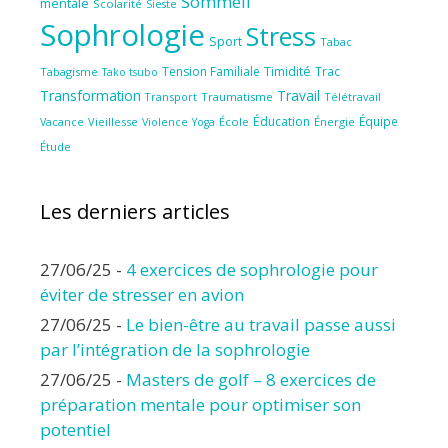
Sommeil
mentale
Scolarité
Sieste
Sophrologie
Stress
Sport
Tabac
Tension Familiale
Timidité
Trac
Tabagisme
Tako tsubo
Transformation
Travail
Transport
Traumatisme
Télétravail
Éducation
Équipe
Vieillesse
Violence
École
Énergie
Vacance
Yoga
Étude
Les derniers articles
27/06/25
-
4 exercices de sophrologie pour
éviter de stresser en avion
27/06/25
-
Le bien-être au travail passe aussi
par l’intégration de la sophrologie
27/06/25
-
Masters de golf – 8 exercices de
préparation mentale pour optimiser son
potentiel