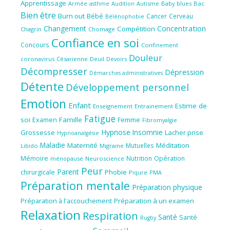
Apprentissage
Audition
Autisme
Baby blues
Bac
Armée
asthme
Bien être
Burn out
Bébé
Cancer
Cerveau
Bélénophobie
Concentration
Changement
Compétition
Chagrin
Chomage
Confiance en soi
Concours
Confinement
Douleur
coronavirus
Césarienne
Deuil
Devoirs
Décompresser
Dépression
Démarches administratives
Détente
Développement personnel
Emotion
Enfant
Estime de
Enseignement
Entrainement
Fatigue
soi
Famille
Femme
Examen
Fibromyalgie
Hypnose
Insomnie
Grossesse
Lacher prise
Hypnoanalgésie
Maladie
Maternité
Méditation
Mutuelles
Libido
Migraine
Mémoire
Nutrition
Opération
ménopause
Neuroscience
Peur
Parent
Phobie
chirurgicale
Piqure
PMA
Préparation mentale
Préparation physique
Préparation à l'accouchement
Préparation à un examen
Relaxation
Respiration
Santé
Santé
Rugby