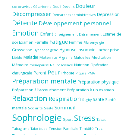
Douleur
coronavirus
Césarienne
Deuil
Devoirs
Décompresser
Dépression
Démarches administratives
Détente
Développement personnel
Emotion
Enfant
Estime de
Enseignement
Entrainement
Fatigue
soi
Famille
Femme
Examen
Fibromyalgie
Hypnose
Insomnie
Grossesse
Lacher prise
Hypnoanalgésie
Maladie
Maternité
Méditation
Mutuelles
Libido
Migraine
Mémoire
Nutrition
Opération
ménopause
Neuroscience
Peur
Parent
Phobie
chirurgicale
Piqure
PMA
Préparation mentale
Préparation physique
Préparation à l'accouchement
Préparation à un examen
Relaxation
Respiration
Santé
Santé
Rugby
Sommeil
mentale
Scolarité
Sieste
Sophrologie
Stress
Sport
Tabac
Tension Familiale
Timidité
Trac
Tabagisme
Tako tsubo