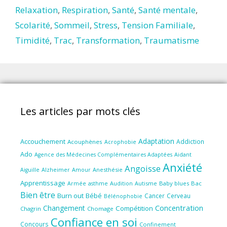
Relaxation
,
Respiration
,
Santé
,
Santé mentale
,
Scolarité
,
Sommeil
,
Stress
,
Tension Familiale
,
Timidité
,
Trac
,
Transformation
,
Traumatisme
Les articles par mots clés
Adaptation
Accouchement
Addiction
Acouphènes
Acrophobie
Ado
Aidant
Agence des Médecines Complémentaires Adaptées
Anxiété
Angoisse
Amour
Anesthésie
Aiguille
Alzheimer
Apprentissage
Audition
Autisme
Baby blues
Bac
Armée
asthme
Bien être
Burn out
Bébé
Cancer
Cerveau
Bélénophobie
Concentration
Changement
Compétition
Chagrin
Chomage
Confiance en soi
Concours
Confinement