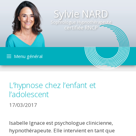
Sylvie NARD
Sophrologue Hypnothérapeute
certifiée RNCP
Aller
Menu général
au
contenu
L’hypnose chez l’enfant et
l’adolescent
17/03/2017
Isabelle Ignace est psychologue clinicienne,
hypnothérapeute. Elle intervient en tant que