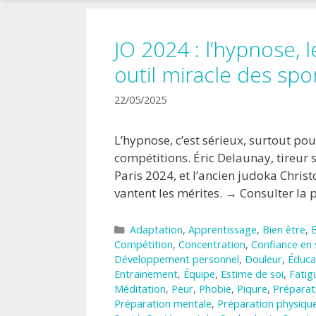
!
JO 2024 : l’hypnose, 
outil miracle des spor
22/05/2025
L’hypnose, c’est sérieux, surtout po
compétitions. Éric Delaunay, tireur 
Paris 2024, et l’ancien judoka Chri
vantent les mérites. → Consulter la 
Catégories
Adaptation
,
Apprentissage
,
Bien être
,
Compétition
,
Concentration
,
Confiance en 
Développement personnel
,
Douleur
,
Éduca
Entrainement
,
Équipe
,
Estime de soi
,
Fatig
Méditation
,
Peur
,
Phobie
,
Piqure
,
Préparat
Préparation mentale
,
Préparation physiqu