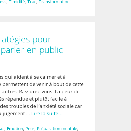
ress
,
Timidité
,
Trac
,
Transformation
tratégies pour
parler en public
s qui aident à se calmer et à
e permettent de venir à bout de cette
autres. Rassurez-vous. La peur de
rès répandue et plutôt facile à
e des troubles de l’anxiété sociale car
du jugement …
Lire la suite…
soi
,
Emotion
,
Peur
,
Préparation mentale
,