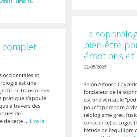
Stress
,
Timidité
,
La sophrologi
bien-être po
e complet
émotions et 
22/05/2025
s occidentales et
hrologie est une
Selon Alfonso Cayced
jectif de transformer
fondateur de la sophro
e pratique s’appuie
est une véritable “p
que à travers des
pour “apprendre à viv
niques de
néologisme grec, fusio
te de cette …
Lire la
conscience) et Logos (
l’étude de l’équilibre 