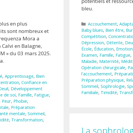
potentiels et ressour
bleu.
plus en plus
Catégories
Accouchement
,
Adapta
Baby blues
,
Bien être
,
Bur
aits sont nombreux et
Compétition
,
Concentrati
 Frequenza Mora a
Dépression
,
Détente
,
Deui
à Calvi en Balagne,
École
,
Éducation
,
Emotion
CFM » du 03 mars 2025.
Examen
,
Famille
,
Fatigue
,
a.
Maladie
,
Maternité
,
Médit
Opération chirurgicale
,
Pa
l'accouchement
,
Préparat
té
,
Apprentissage
,
Bien
Préparation physique
,
Rel
entration
,
Confiance en
Sommeil
,
Sophrologie
,
Sp
Deuil
,
Développement
Familiale
,
Timidité
,
Transf
e de soi
,
Famille
,
Fatigue
,
,
Peur
,
Phobie
,
tale
,
Préparation
anté mentale
,
Sommeil
,
idité
,
Transformation
,
La sophrologi