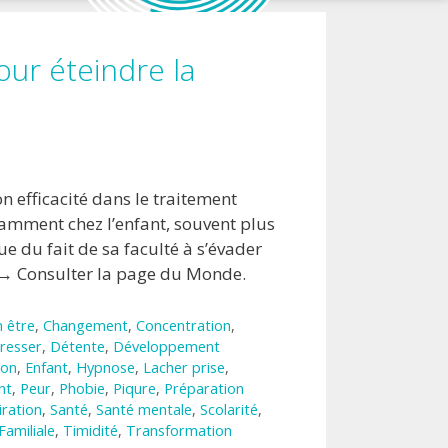
our éteindre la
 efficacité dans le traitement
tamment chez l’enfant, souvent plus
ue du fait de sa faculté à s’évader
 → Consulter la page du Monde.
n être
,
Changement
,
Concentration
,
resser
,
Détente
,
Développement
ion
,
Enfant
,
Hypnose
,
Lacher prise
,
nt
,
Peur
,
Phobie
,
Piqure
,
Préparation
iration
,
Santé
,
Santé mentale
,
Scolarité
,
Familiale
,
Timidité
,
Transformation