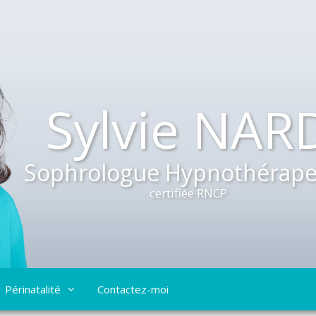
Sylvie NAR
Sophrologue Hypnothérape
certifiée RNCP
Périnatalité
Contactez-moi