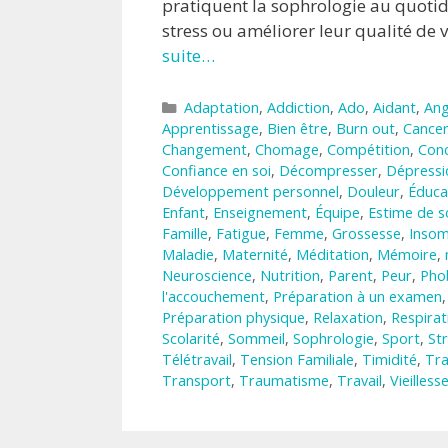
pratiquent la sophrologie au quotid
stress ou améliorer leur qualité de 
suite…
Catégories
Adaptation
,
Addiction
,
Ado
,
Aidant
,
Ang
Apprentissage
,
Bien être
,
Burn out
,
Cance
Changement
,
Chomage
,
Compétition
,
Conc
Confiance en soi
,
Décompresser
,
Dépressi
Développement personnel
,
Douleur
,
Éduca
Enfant
,
Enseignement
,
Équipe
,
Estime de s
Famille
,
Fatigue
,
Femme
,
Grossesse
,
Insom
Maladie
,
Maternité
,
Méditation
,
Mémoire
,
Neuroscience
,
Nutrition
,
Parent
,
Peur
,
Pho
l'accouchement
,
Préparation à un examen
Préparation physique
,
Relaxation
,
Respirat
Scolarité
,
Sommeil
,
Sophrologie
,
Sport
,
St
Télétravail
,
Tension Familiale
,
Timidité
,
Tr
Transport
,
Traumatisme
,
Travail
,
Vieilless