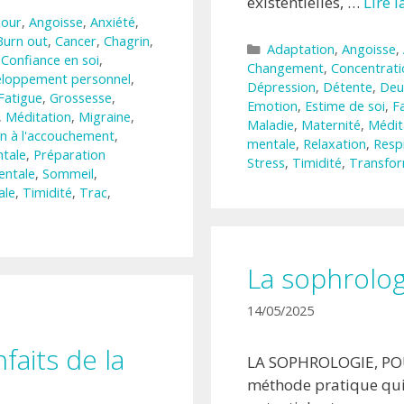
existentielles, …
Lire 
our
,
Angoisse
,
Anxiété
,
Burn out
,
Cancer
,
Chagrin
,
Catégories
Adaptation
,
Angoisse
,
,
Confiance en soi
,
Changement
,
Concentrati
loppement personnel
,
Dépression
,
Détente
,
Deui
Fatigue
,
Grossesse
,
Emotion
,
Estime de soi
,
F
,
Méditation
,
Migraine
,
Maladie
,
Maternité
,
Médit
n à l'accouchement
,
mentale
,
Relaxation
,
Resp
tale
,
Préparation
Stress
,
Timidité
,
Transfor
entale
,
Sommeil
,
ale
,
Timidité
,
Trac
,
La sophrolog
14/05/2025
M
faits de la
LA SOPHROLOGIE, POU
méthode pratique qui