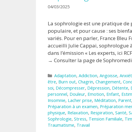
04/03/2025
La sophrologie est une pratique de 
populaire, et pour cause : ses bienf
variés. Pour en parler, France Bleu
accueilli Julie Cappai, sophrologue 
dans l’émission « Les experts, ici R
→ Consulter la page de Sophromedi
Catégories
Adaptation
,
Addiction
,
Angoisse
,
Anxié
être
,
Burn out
,
Chagrin
,
Changement
,
Conc
soi
,
Décompresser
,
Dépression
,
Détente
,
personnel
,
Douleur
,
Emotion
,
Enfant
,
Estim
Insomnie
,
Lacher prise
,
Méditation
,
Parent
Préparation à un examen
,
Préparation men
physique
,
Relaxation
,
Respiration
,
Santé
,
S
Sophrologie
,
Stress
,
Tension Familiale
,
Tim
Traumatisme
,
Travail