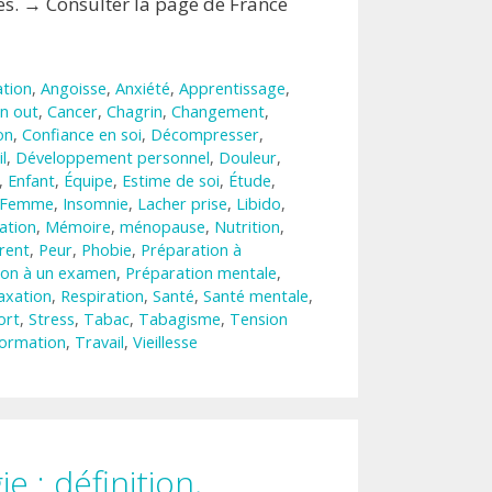
ces. → Consulter la page de France
tion
,
Angoisse
,
Anxiété
,
Apprentissage
,
n out
,
Cancer
,
Chagrin
,
Changement
,
on
,
Confiance en soi
,
Décompresser
,
l
,
Développement personnel
,
Douleur
,
,
Enfant
,
Équipe
,
Estime de soi
,
Étude
,
Femme
,
Insomnie
,
Lacher prise
,
Libido
,
ation
,
Mémoire
,
ménopause
,
Nutrition
,
rent
,
Peur
,
Phobie
,
Préparation à
ion à un examen
,
Préparation mentale
,
axation
,
Respiration
,
Santé
,
Santé mentale
,
ort
,
Stress
,
Tabac
,
Tabagisme
,
Tension
ormation
,
Travail
,
Vieillesse
e : définition,