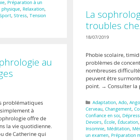
ie
,
Préparation à un
 physique
,
Relaxation
,
La sophrolog
Sport
,
Stress
,
Tension
l
troubles che
18/07/2019
Phobie scolaire, timi
ophrologie au
problèmes de concent
nombreuses difficulté
ges
peuvent être surmontée
point. → Consulter la
Catégories
es problématiques
Adaptation
,
Ado
,
Ango
Cerveau
,
Changement
,
Co
t simplement à
Confiance en soi
,
Dépress
ophrologie offre de
Devoirs
,
École
,
Éducation
 la vie quotidienne.
Insomnie
,
Méditation
,
Mé
ou de Catherine qui
un examen
,
Préparation 