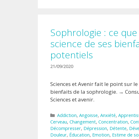
Sophrologie : ce que 
science de ses bienfa
potentiels
21/09/2020
Sciences et Avenir fait le point sur le
bienfaits de la sophrologie. → Consu
Sciences et avenir.
Catégories
Addiction
,
Angoisse
,
Anxiété
,
Apprentis
Cerveau
,
Changement
,
Concentration
,
Conf
Décompresser
,
Dépression
,
Détente
,
Déve
Douleur
,
Éducation
,
Emotion
,
Estime de so