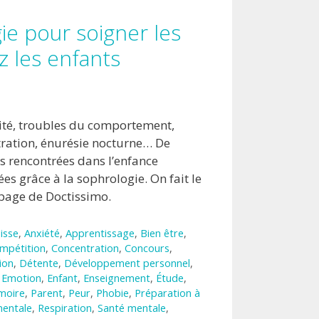
ie pour soigner les
z les enfants
dité, troubles du comportement,
ration, énurésie nocturne… De
s rencontrées dans l’enfance
s grâce à la sophrologie. On fait le
 page de Doctissimo.
isse
,
Anxiété
,
Apprentissage
,
Bien être
,
mpétition
,
Concentration
,
Concours
,
ion
,
Détente
,
Développement personnel
,
,
Emotion
,
Enfant
,
Enseignement
,
Étude
,
moire
,
Parent
,
Peur
,
Phobie
,
Préparation à
mentale
,
Respiration
,
Santé mentale
,