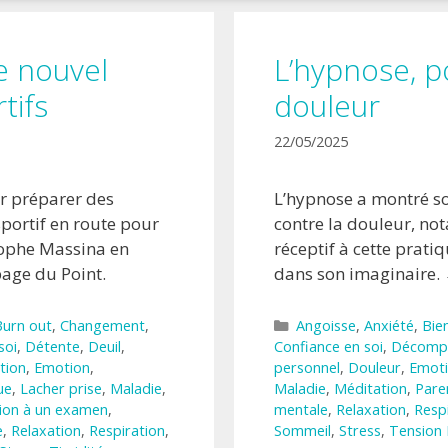
le nouvel
L’hypnose, p
tifs
douleur
22/05/2025
ur préparer des
L’hypnose a montré son
sportif en route pour
contre la douleur, no
stophe Massina en
réceptif à cette pratiq
page du Point.
dans son imaginaire.
Catégories
Burn out
,
Changement
,
Angoisse
,
Anxiété
,
Bie
soi
,
Détente
,
Deuil
,
Confiance en soi
,
Décomp
tion
,
Emotion
,
personnel
,
Douleur
,
Emot
ue
,
Lacher prise
,
Maladie
,
Maladie
,
Méditation
,
Pare
ion à un examen
,
mentale
,
Relaxation
,
Resp
e
,
Relaxation
,
Respiration
,
Sommeil
,
Stress
,
Tension 