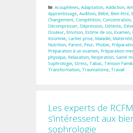
Catégories
Acouphènes
,
Adaptation
,
Addiction
,
Am
Apprentissage
,
Audition
,
Bébé
,
Bien être
,
Changement
,
Compétition
,
Concentration
Décompresser
,
Dépression
,
Détente
,
Déve
Douleur
,
Emotion
,
Estime de soi
,
Examen
,
Insomnie
,
Lacher prise
,
Maladie
,
Maternité
Nutrition
,
Parent
,
Peur
,
Phobie
,
Préparatio
Préparation à un examen
,
Préparation men
physique
,
Relaxation
,
Respiration
,
Santé m
Sophrologie
,
Stress
,
Tabac
,
Tension Famili
Transformation
,
Traumatisme
,
Travail
Les experts de RCF
s’intéressent aux bien
sophrologie