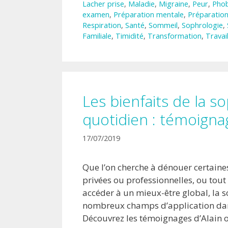
Lacher prise
,
Maladie
,
Migraine
,
Peur
,
Phob
examen
,
Préparation mentale
,
Préparation
Respiration
,
Santé
,
Sommeil
,
Sophrologie
,
Familiale
,
Timidité
,
Transformation
,
Travai
Les bienfaits de la s
quotidien : témoigna
17/07/2019
Que l’on cherche à dénouer certain
privées ou professionnelles, ou tou
accéder à un mieux-être global, la s
nombreux champs d’application dans
Découvrez les témoignages d’Alain 