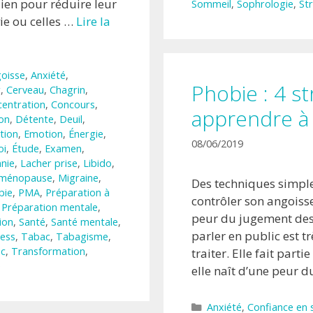
ien pour réduire leur
Sommeil
,
Sophrologie
,
St
vie ou celles …
Lire la
oisse
,
Anxiété
,
Phobie : 4 s
r
,
Cerveau
,
Chagrin
,
entration
,
Concours
,
apprendre à 
on
,
Détente
,
Deuil
,
tion
,
Emotion
,
Énergie
,
08/06/2019
oi
,
Étude
,
Examen
,
nie
,
Lacher prise
,
Libido
,
ménopause
,
Migraine
,
Des techniques simple
bie
,
PMA
,
Préparation à
contrôler son angoiss
,
Préparation mentale
,
peur du jugement des 
ion
,
Santé
,
Santé mentale
,
parler en public est t
ress
,
Tabac
,
Tabagisme
,
ac
,
Transformation
,
traiter. Elle fait parti
e
elle naît d’une peur 
Catégories
Anxiété
,
Confiance en 