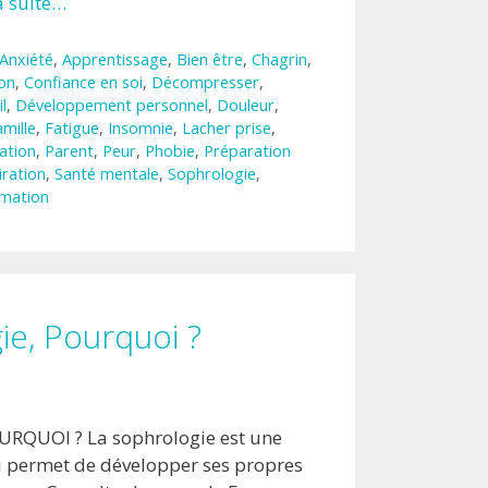
la suite…
Anxiété
,
Apprentissage
,
Bien être
,
Chagrin
,
on
,
Confiance en soi
,
Décompresser
,
l
,
Développement personnel
,
Douleur
,
amille
,
Fatigue
,
Insomnie
,
Lacher prise
,
ation
,
Parent
,
Peur
,
Phobie
,
Préparation
iration
,
Santé mentale
,
Sophrologie
,
mation
ie, Pourquoi ?
RQUOI ? La sophrologie est une
 permet de développer ses propres