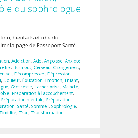
 rôle du sophrologue
tion, bienfaits et rôle du
ter la page de Passeport Santé.
tion
,
Addiction
,
Ado
,
Angoisse
,
Anxiété
,
n être
,
Burn out
,
Cerveau
,
Changement
,
en soi
,
Décompresser
,
Dépression
,
l
,
Douleur
,
Éducation
,
Emotion
,
Enfant
,
igue
,
Grossesse
,
Lacher prise
,
Maladie
,
obie
,
Préparation à l'accouchement
,
,
Préparation mentale
,
Préparation
iration
,
Santé
,
Sommeil
,
Sophrologie
,
Timidité
,
Trac
,
Transformation