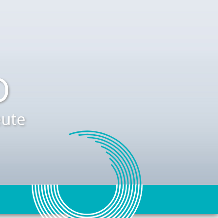
D
ute