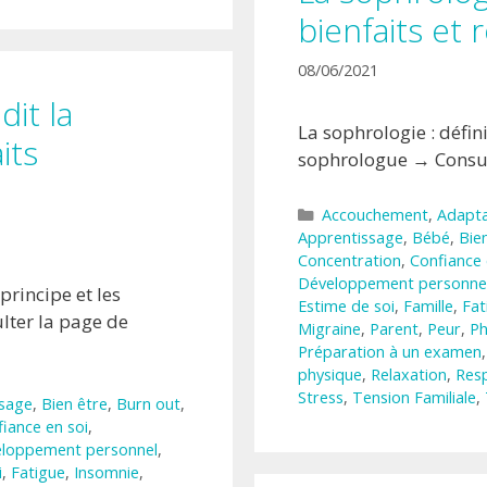
bienfaits et
08/06/2021
dit la
La sophrologie : défini
its
sophrologue → Consul
Catégories
Accouchement
,
Adapta
Apprentissage
,
Bébé
,
Bie
Concentration
,
Confiance 
Développement personne
 principe et les
Estime de soi
,
Famille
,
Fat
lter la page de
Migraine
,
Parent
,
Peur
,
Ph
Préparation à un examen
physique
,
Relaxation
,
Resp
Stress
,
Tension Familiale
,
sage
,
Bien être
,
Burn out
,
iance en soi
,
loppement personnel
,
i
,
Fatigue
,
Insomnie
,