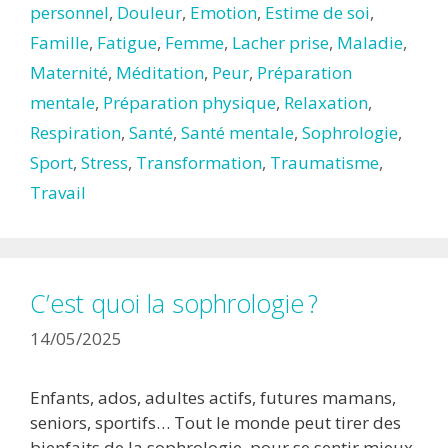
personnel
,
Douleur
,
Emotion
,
Estime de soi
,
Famille
,
Fatigue
,
Femme
,
Lacher prise
,
Maladie
,
Maternité
,
Méditation
,
Peur
,
Préparation
mentale
,
Préparation physique
,
Relaxation
,
Respiration
,
Santé
,
Santé mentale
,
Sophrologie
,
Sport
,
Stress
,
Transformation
,
Traumatisme
,
Travail
C’est quoi la sophrologie ?
14/05/2025
Enfants, ados, adultes actifs, futures mamans,
seniors, sportifs… Tout le monde peut tirer des
bienfaits de la sophrologie, pour se sentir mieux