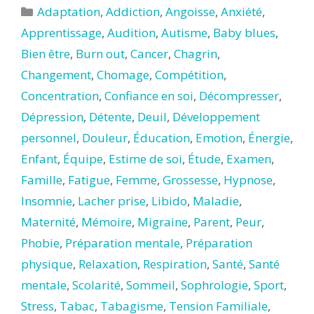
Catégories
Adaptation
,
Addiction
,
Angoisse
,
Anxiété
,
Apprentissage
,
Audition
,
Autisme
,
Baby blues
,
Bien être
,
Burn out
,
Cancer
,
Chagrin
,
Changement
,
Chomage
,
Compétition
,
Concentration
,
Confiance en soi
,
Décompresser
,
Dépression
,
Détente
,
Deuil
,
Développement
personnel
,
Douleur
,
Éducation
,
Emotion
,
Énergie
,
Enfant
,
Équipe
,
Estime de soi
,
Étude
,
Examen
,
Famille
,
Fatigue
,
Femme
,
Grossesse
,
Hypnose
,
Insomnie
,
Lacher prise
,
Libido
,
Maladie
,
Maternité
,
Mémoire
,
Migraine
,
Parent
,
Peur
,
Phobie
,
Préparation mentale
,
Préparation
physique
,
Relaxation
,
Respiration
,
Santé
,
Santé
mentale
,
Scolarité
,
Sommeil
,
Sophrologie
,
Sport
,
Stress
,
Tabac
,
Tabagisme
,
Tension Familiale
,