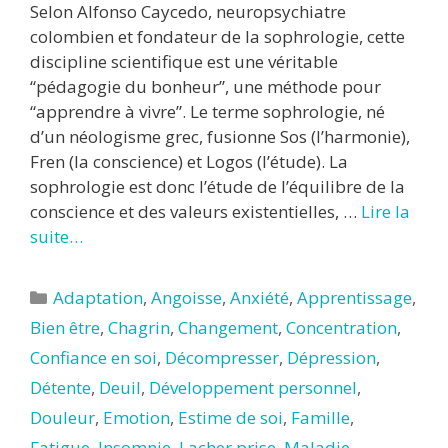
Selon Alfonso Caycedo, neuropsychiatre
colombien et fondateur de la sophrologie, cette
discipline scientifique est une véritable
“pédagogie du bonheur”, une méthode pour
“apprendre à vivre”. Le terme sophrologie, né
d’un néologisme grec, fusionne Sos (l’harmonie),
Fren (la conscience) et Logos (l’étude). La
sophrologie est donc l’étude de l’équilibre de la
conscience et des valeurs existentielles, …
Lire la
suite…
Catégories
Adaptation
,
Angoisse
,
Anxiété
,
Apprentissage
,
Bien être
,
Chagrin
,
Changement
,
Concentration
,
Confiance en soi
,
Décompresser
,
Dépression
,
Détente
,
Deuil
,
Développement personnel
,
Douleur
,
Emotion
,
Estime de soi
,
Famille
,
Fatigue
,
Insomnie
,
Lacher prise
,
Maladie
,