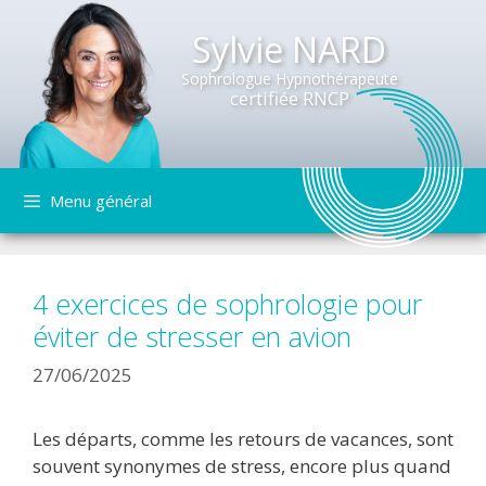
Sylvie NARD
Sophrologue Hypnothérapeute
certifiée RNCP
Aller
Menu général
au
contenu
4 exercices de sophrologie pour
éviter de stresser en avion
27/06/2025
Les départs, comme les retours de vacances, sont
souvent synonymes de stress, encore plus quand