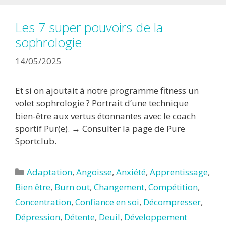
Les 7 super pouvoirs de la
sophrologie
14/05/2025
Et si on ajoutait à notre programme fitness un
volet sophrologie ? Portrait d’une technique
bien-être aux vertus étonnantes avec le coach
sportif Pur(e). → Consulter la page de Pure
Sportclub.
Catégories
Adaptation
,
Angoisse
,
Anxiété
,
Apprentissage
,
Bien être
,
Burn out
,
Changement
,
Compétition
,
Concentration
,
Confiance en soi
,
Décompresser
,
Dépression
,
Détente
,
Deuil
,
Développement