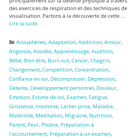
principalement sur la détente physique à travers
des exercices de respiration et des techniques de
visualisation. Partons à la découverte de cette …
Lire la suite…
Catégories
Acouphènes
,
Adaptation
,
Addiction
,
Amour
,
Angoisse
,
Anxiété
,
Apprentissage
,
Audition
,
Bébé
,
Bien être
,
Burn out
,
Cancer
,
Chagrin
,
Changement
,
Compétition
,
Concentration
,
Confiance en soi
,
Décompresser
,
Dépression
,
Détente
,
Développement personnel
,
Douleur
,
Emotion
,
Estime de soi
,
Examen
,
Fatigue
,
Grossesse
,
Insomnie
,
Lacher prise
,
Maladie
,
Maternité
,
Méditation
,
Migraine
,
Nutrition
,
Parent
,
Peur
,
Phobie
,
Préparation à
l'accouchement
,
Préparation à un examen
,