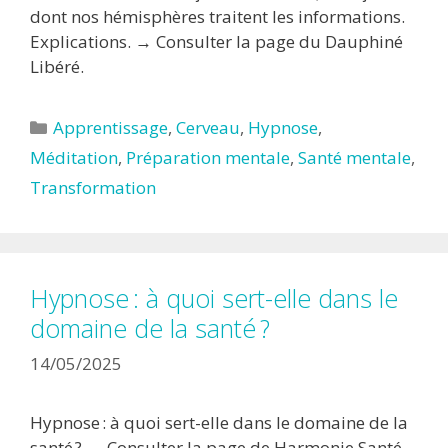
dont nos hémisphères traitent les informations.
Explications. → Consulter la page du Dauphiné
Libéré.
Catégories
Apprentissage
,
Cerveau
,
Hypnose
,
Méditation
,
Préparation mentale
,
Santé mentale
,
Transformation
Hypnose : à quoi sert-elle dans le
domaine de la santé ?
14/05/2025
Hypnose : à quoi sert-elle dans le domaine de la
santé ? → Consulter la page de Harmonie Santé.