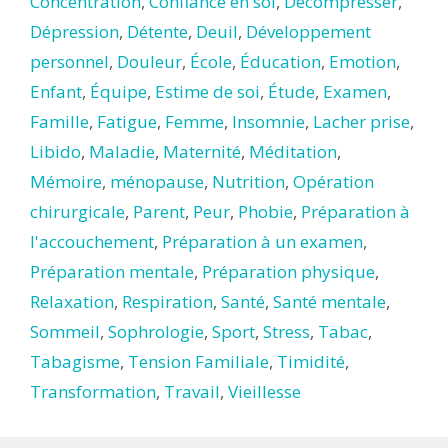
Concentration
,
Confiance en soi
,
Décompresser
,
Dépression
,
Détente
,
Deuil
,
Développement
personnel
,
Douleur
,
École
,
Éducation
,
Emotion
,
Enfant
,
Équipe
,
Estime de soi
,
Étude
,
Examen
,
Famille
,
Fatigue
,
Femme
,
Insomnie
,
Lacher prise
,
Libido
,
Maladie
,
Maternité
,
Méditation
,
Mémoire
,
ménopause
,
Nutrition
,
Opération
chirurgicale
,
Parent
,
Peur
,
Phobie
,
Préparation à
l'accouchement
,
Préparation à un examen
,
Préparation mentale
,
Préparation physique
,
Relaxation
,
Respiration
,
Santé
,
Santé mentale
,
Sommeil
,
Sophrologie
,
Sport
,
Stress
,
Tabac
,
Tabagisme
,
Tension Familiale
,
Timidité
,
Transformation
,
Travail
,
Vieillesse