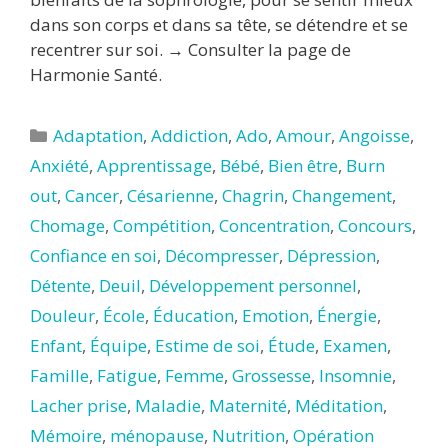
dans son corps et dans sa tête, se détendre et se
recentrer sur soi. → Consulter la page de
Harmonie Santé.
Catégories
Adaptation
,
Addiction
,
Ado
,
Amour
,
Angoisse
,
Anxiété
,
Apprentissage
,
Bébé
,
Bien être
,
Burn
out
,
Cancer
,
Césarienne
,
Chagrin
,
Changement
,
Chomage
,
Compétition
,
Concentration
,
Concours
,
Confiance en soi
,
Décompresser
,
Dépression
,
Détente
,
Deuil
,
Développement personnel
,
Douleur
,
École
,
Éducation
,
Emotion
,
Énergie
,
Enfant
,
Équipe
,
Estime de soi
,
Étude
,
Examen
,
Famille
,
Fatigue
,
Femme
,
Grossesse
,
Insomnie
,
Lacher prise
,
Maladie
,
Maternité
,
Méditation
,
Mémoire
,
ménopause
,
Nutrition
,
Opération