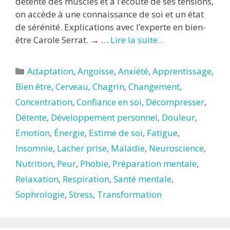
détente des muscles et à l’écoute de ses tensions,
on accède à une connaissance de soi et un état
de sérénité. Explications avec l’experte en bien-
être Carole Serrat. → …
Lire la suite…
Catégories
Adaptation
,
Angoisse
,
Anxiété
,
Apprentissage
,
Bien être
,
Cerveau
,
Chagrin
,
Changement
,
Concentration
,
Confiance en soi
,
Décompresser
,
Détente
,
Développement personnel
,
Douleur
,
Emotion
,
Énergie
,
Estime de soi
,
Fatigue
,
Insomnie
,
Lacher prise
,
Maladie
,
Neuroscience
,
Nutrition
,
Peur
,
Phobie
,
Préparation mentale
,
Relaxation
,
Respiration
,
Santé mentale
,
Sophrologie
,
Stress
,
Transformation