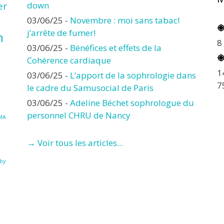
er
down
03/06/25
-
Novembre : moi sans tabac!
j’arrête de fumer!
n
8
03/06/25
-
Bénéfices et effets de la
Cohérence cardiaque
1
03/06/25
-
L’apport de la sophrologie dans
7
le cadre du Samusocial de Paris
03/06/25
-
Adeline Béchet sophrologue du
personnel CHRU de Nancy
MA
→ Voir tous les articles...
à
by