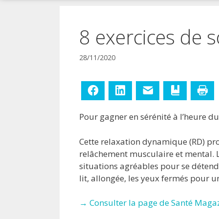
!
8 exercices de 
28/11/2020
Facebook
LinkedIn
E-mail
Ajouter aux
Im
Pour gagner en sérénité à l’heure du
Cette relaxation dynamique (RD) pro
relâchement musculaire et mental. Le
situations agréables pour se détend
lit, allongée, les yeux fermés pour 
→ Consulter la page de Santé Magaz