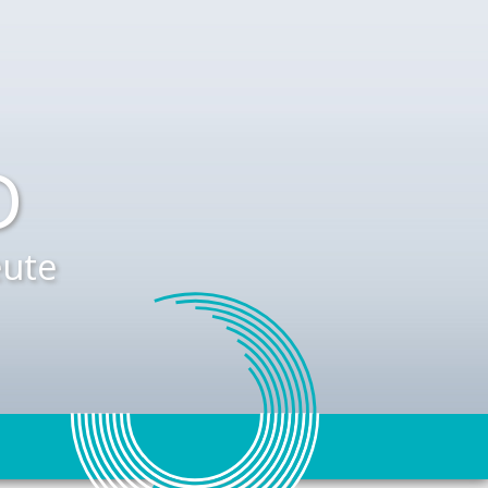
D
ute