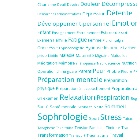
Décompress
Douleur
Césarienne
Deuil
Devoirs
Détente
Dépression
Démarches administratives
Emotio
Développement personnel
Enfant
Estime de soi
Enseignement
Entrainement
Fatigue
Famille
Femme
Examen
Fibromyalgie
Hypnose
Insomnie
Grossesse
Lacher
Hypnoanalgésie
Maladie
prise
Maternité
Mutuelles
Libido
Migraine
Méditation
Mémoire
Nutrition
ménopause
Neuroscience
Peur
Parent
Phobie
Opération chirurgicale
Piqure
P
Préparation mentale
Préparation
physique
Préparation à l'accouchement
Préparation 
Relaxation
Respiration
un examen
Rug
Sommeil
Santé
Santé mentale
Scolarité
Sieste
Sophrologie
Stress
Sport
Tabac
Tension Familiale
Timidité
Trac
Tabagisme
Tako tsubo
Transformation
Travail
Transport
Traumatisme