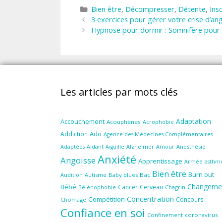
Catégories
Bien être
,
Décompresser
,
Détente
,
Ins
3 exercices pour gérer votre crise d’an
Hypnose pour dormir : Somnifère pour 
Les articles par mots clés
Adaptation
Accouchement
Acouphènes
Acrophobie
Ado
Addiction
Agence des Médecines Complémentaires
Aidant
Amour
Anesthésie
Adaptées
Aiguille
Alzheimer
Anxiété
Angoisse
Apprentissage
Armée
asthm
Bien être
Burn out
Audition
Autisme
Baby blues
Bac
Changeme
Bébé
Cancer
Cerveau
Chagrin
Bélénophobie
Concentration
Compétition
Concours
Chomage
Confiance en soi
Confinement
coronavirus