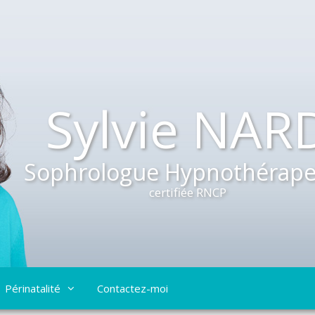
Sylvie NAR
Sophrologue Hypnothérape
certifiée RNCP
Périnatalité
Contactez-moi