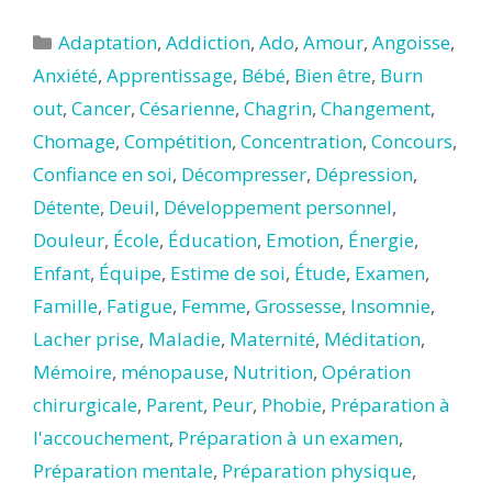
Catégories
Adaptation
,
Addiction
,
Ado
,
Amour
,
Angoisse
,
Anxiété
,
Apprentissage
,
Bébé
,
Bien être
,
Burn
out
,
Cancer
,
Césarienne
,
Chagrin
,
Changement
,
Chomage
,
Compétition
,
Concentration
,
Concours
,
Confiance en soi
,
Décompresser
,
Dépression
,
Détente
,
Deuil
,
Développement personnel
,
Douleur
,
École
,
Éducation
,
Emotion
,
Énergie
,
Enfant
,
Équipe
,
Estime de soi
,
Étude
,
Examen
,
Famille
,
Fatigue
,
Femme
,
Grossesse
,
Insomnie
,
Lacher prise
,
Maladie
,
Maternité
,
Méditation
,
Mémoire
,
ménopause
,
Nutrition
,
Opération
chirurgicale
,
Parent
,
Peur
,
Phobie
,
Préparation à
l'accouchement
,
Préparation à un examen
,
Préparation mentale
,
Préparation physique
,