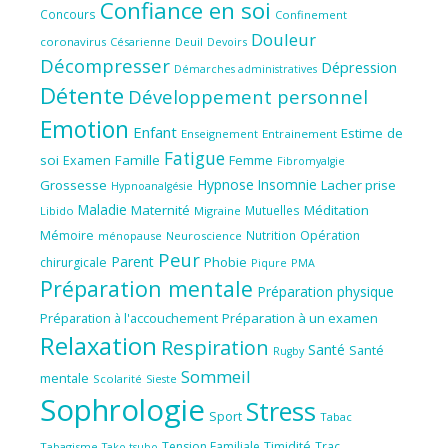
Confiance en soi
Concours
Confinement
Douleur
coronavirus
Césarienne
Deuil
Devoirs
Décompresser
Dépression
Démarches administratives
Détente
Développement personnel
Emotion
Enfant
Estime de
Enseignement
Entrainement
Fatigue
soi
Famille
Femme
Examen
Fibromyalgie
Hypnose
Insomnie
Grossesse
Lacher prise
Hypnoanalgésie
Maladie
Maternité
Méditation
Mutuelles
Libido
Migraine
Mémoire
Nutrition
Opération
ménopause
Neuroscience
Peur
Parent
Phobie
chirurgicale
Piqure
PMA
Préparation mentale
Préparation physique
Préparation à l'accouchement
Préparation à un examen
Relaxation
Respiration
Santé
Santé
Rugby
Sommeil
mentale
Scolarité
Sieste
Sophrologie
Stress
Sport
Tabac
Tension Familiale
Timidité
Trac
Tabagisme
Tako tsubo