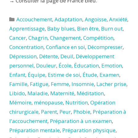
→ Consulter la page de France bleu.
Catégories
Accouchement
,
Adaptation
,
Angoisse
,
Anxiété
,
Apprentissage
,
Baby blues
,
Bien être
,
Burn out
,
Cancer
,
Chagrin
,
Changement
,
Compétition
,
Concentration
,
Confiance en soi
,
Décompresser
,
Dépression
,
Détente
,
Deuil
,
Développement
personnel
,
Douleur
,
École
,
Éducation
,
Emotion
,
Enfant
,
Équipe
,
Estime de soi
,
Étude
,
Examen
,
Famille
,
Fatigue
,
Femme
,
Insomnie
,
Lacher prise
,
Libido
,
Maladie
,
Maternité
,
Méditation
,
Mémoire
,
ménopause
,
Nutrition
,
Opération
chirurgicale
,
Parent
,
Peur
,
Phobie
,
Préparation à
l'accouchement
,
Préparation à un examen
,
Préparation mentale
,
Préparation physique
,