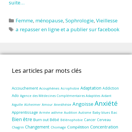
suite…
Catégories
Femme
,
ménopause
,
Sophrologie
,
Vieillesse
Étiquettes
a repasser en ligne et a publier sur facebook
Les articles par mots clés
Adaptation
Accouchement
Addiction
Acouphènes
Acrophobie
Ado
Aidant
Agence des Médecines Complémentaires Adaptées
Anxiété
Angoisse
Amour
Anesthésie
Aiguille
Alzheimer
Apprentissage
Audition
Autisme
Baby blues
Bac
Armée
asthme
Bien être
Burn out
Bébé
Cancer
Cerveau
Bélénophobie
Concentration
Changement
Compétition
Chagrin
Chomage