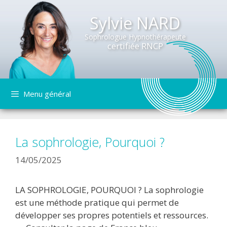
Sylvie NARD
Sophrologue Hypnothérapeute
certifiée RNCP
Aller
Menu général
au
contenu
La sophrologie, Pourquoi ?
14/05/2025
LA SOPHROLOGIE, POURQUOI ? La sophrologie
est une méthode pratique qui permet de
développer ses propres potentiels et ressources.