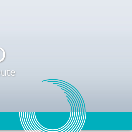
D
ute