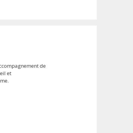
l’accompagnement de
eil et
sme.