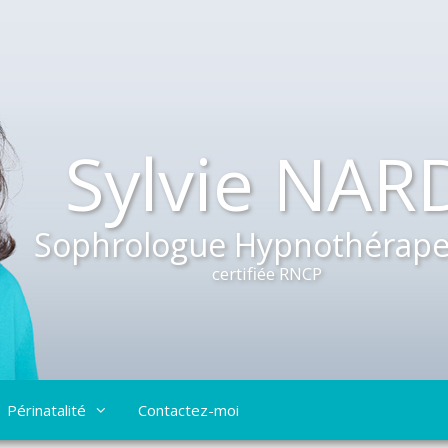
Sylvie NAR
Sophrologue Hypnothérape
certifiée RNCP
Périnatalité
Contactez-moi