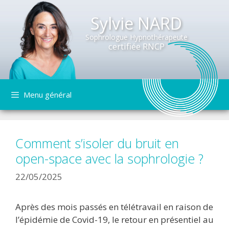
Sylvie NARD
Sophrologue Hypnothérapeute
certifiée RNCP
Aller
Menu général
au
contenu
Comment s’isoler du bruit en
open-space avec la sophrologie ?
22/05/2025
Après des mois passés en télétravail en raison de
l’épidémie de Covid-19, le retour en présentiel au