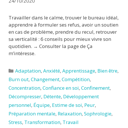
24/10/2020
Travailler dans le calme, trouver le bureau idéal,
apprendre à formuler ses refus, avoir un soutien
en cas de problème, prendre du recul, retrouver
sa verticalité : 6 conseils pour mieux vivre son
quotidien. → Consulter la page de Ça
m’intéresse.
Catégories
Adaptation
,
Anxiété
,
Apprentissage
,
Bien être
,
Burn out
,
Changement
,
Compétition
,
Concentration
,
Confiance en soi
,
Confinement
,
Décompresser
,
Détente
,
Développement
personnel
,
Équipe
,
Estime de soi
,
Peur
,
Préparation mentale
,
Relaxation
,
Sophrologie
,
Stress
,
Transformation
,
Travail