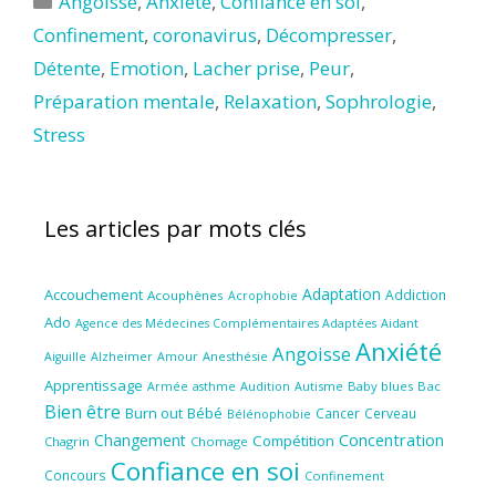
Angoisse
,
Anxiété
,
Confiance en soi
,
Confinement
,
coronavirus
,
Décompresser
,
Détente
,
Emotion
,
Lacher prise
,
Peur
,
Préparation mentale
,
Relaxation
,
Sophrologie
,
Stress
Les articles par mots clés
Adaptation
Accouchement
Addiction
Acouphènes
Acrophobie
Ado
Aidant
Agence des Médecines Complémentaires Adaptées
Anxiété
Angoisse
Amour
Anesthésie
Aiguille
Alzheimer
Apprentissage
Audition
Autisme
Baby blues
Bac
Armée
asthme
Bien être
Burn out
Bébé
Cancer
Cerveau
Bélénophobie
Concentration
Changement
Compétition
Chagrin
Chomage
Confiance en soi
Concours
Confinement