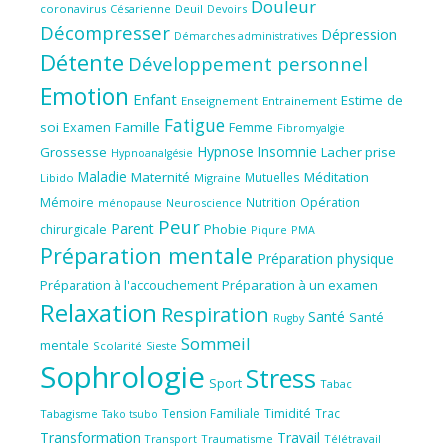
Douleur
coronavirus
Césarienne
Deuil
Devoirs
Décompresser
Dépression
Démarches administratives
Détente
Développement personnel
Emotion
Enfant
Estime de
Enseignement
Entrainement
Fatigue
soi
Famille
Femme
Examen
Fibromyalgie
Hypnose
Insomnie
Grossesse
Lacher prise
Hypnoanalgésie
Maladie
Maternité
Méditation
Mutuelles
Libido
Migraine
Mémoire
Nutrition
Opération
ménopause
Neuroscience
Peur
Parent
Phobie
chirurgicale
Piqure
PMA
Préparation mentale
Préparation physique
Préparation à l'accouchement
Préparation à un examen
Relaxation
Respiration
Santé
Santé
Rugby
Sommeil
mentale
Scolarité
Sieste
Sophrologie
Stress
Sport
Tabac
Tension Familiale
Timidité
Trac
Tabagisme
Tako tsubo
Transformation
Travail
Transport
Traumatisme
Télétravail