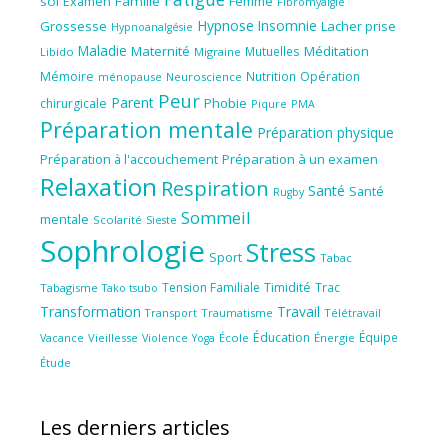
soi
Famille
Femme
Examen
Fibromyalgie
Hypnose
Insomnie
Grossesse
Lacher prise
Hypnoanalgésie
Maladie
Maternité
Méditation
Mutuelles
Libido
Migraine
Mémoire
Nutrition
Opération
ménopause
Neuroscience
Peur
Parent
Phobie
chirurgicale
Piqure
PMA
Préparation mentale
Préparation physique
Préparation à l'accouchement
Préparation à un examen
Relaxation
Respiration
Santé
Santé
Rugby
Sommeil
mentale
Scolarité
Sieste
Sophrologie
Stress
Sport
Tabac
Tension Familiale
Timidité
Trac
Tabagisme
Tako tsubo
Transformation
Travail
Transport
Traumatisme
Télétravail
Éducation
Équipe
Vieillesse
Violence
École
Énergie
Vacance
Yoga
Étude
Les derniers articles