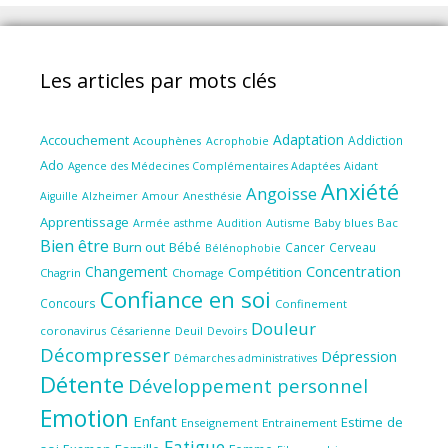
Les articles par mots clés
Adaptation
Accouchement
Addiction
Acouphènes
Acrophobie
Ado
Aidant
Agence des Médecines Complémentaires Adaptées
Anxiété
Angoisse
Amour
Anesthésie
Aiguille
Alzheimer
Apprentissage
Audition
Autisme
Baby blues
Bac
Armée
asthme
Bien être
Burn out
Bébé
Cancer
Cerveau
Bélénophobie
Concentration
Changement
Compétition
Chagrin
Chomage
Confiance en soi
Concours
Confinement
Douleur
coronavirus
Césarienne
Deuil
Devoirs
Décompresser
Dépression
Démarches administratives
Détente
Développement personnel
Emotion
Enfant
Estime de
Enseignement
Entrainement
Fatigue