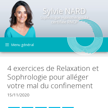
Sylvie NARD
Sophrologue Hypnothérapeute
certifiée RNCP
Aller
Menu général
au
contenu
4 exercices de Relaxation et
Sophrologie pour alléger
votre mal du confinement
15/11/2020