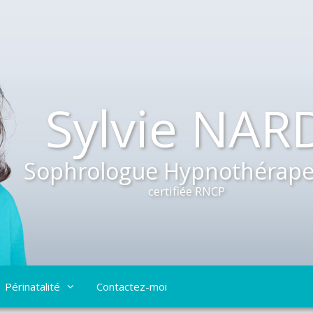
Sylvie NAR
Sophrologue Hypnothérape
certifiée RNCP
Périnatalité
Contactez-moi