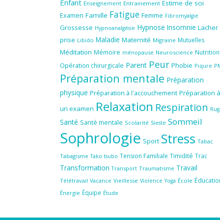
Enfant
Estime de soi
Enseignement
Entrainement
Fatigue
Famille
Femme
Examen
Fibromyalgie
Hypnose
Insomnie
Grossesse
Lacher
Hypnoanalgésie
Maladie
prise
Maternité
Mutuelles
Libido
Migraine
Méditation
Mémoire
Nutrition
ménopause
Neuroscience
Peur
Parent
Phobie
Opération chirurgicale
Piqure
P
Préparation mentale
Préparation
physique
Préparation à l'accouchement
Préparation 
Relaxation
Respiration
un examen
Rug
Sommeil
Santé
Santé mentale
Scolarité
Sieste
Sophrologie
Stress
Sport
Tabac
Tension Familiale
Timidité
Trac
Tabagisme
Tako tsubo
Transformation
Travail
Transport
Traumatisme
Éducatio
Télétravail
Vieillesse
Violence
École
Vacance
Yoga
Équipe
Énergie
Étude