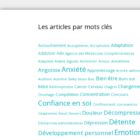
Les articles par mots clés
Adaptation
Accouchement
Acouphènes
Acrophobie
Ado
Addiction
Agence des Médecines Complémentaires
Aidant
Amour
Anesthésie
Adaptées
Aiguille
Alzheimer
Anxiété
Angoisse
Apprentissage
Armée
asthm
Bien être
Burn out
Audition
Autisme
Baby blues
Bac
Changeme
Bébé
Cancer
Cerveau
Chagrin
Bélénophobie
Concentration
Compétition
Concours
Chomage
Confiance en soi
Confinement
coronavirus
Décompress
Douleur
Césarienne
Deuil
Devoirs
Détente
Dépression
Démarches administratives
Emotio
Développement personnel