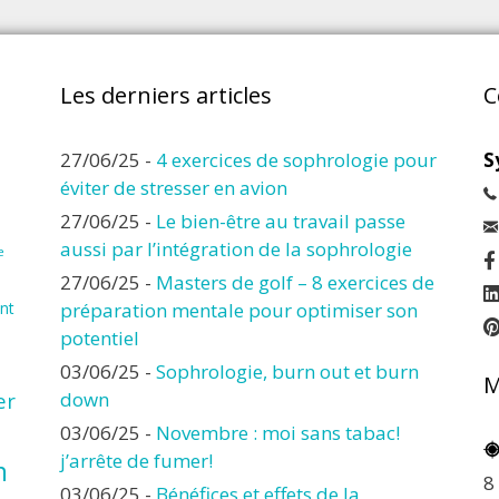
Les derniers articles
C
27/06/25
-
4 exercices de sophrologie pour
S
éviter de stresser en avion
27/06/25
-
Le bien-être au travail passe
aussi par l’intégration de la sophrologie
e
27/06/25
-
Masters de golf – 8 exercices de
nt
préparation mentale pour optimiser son
potentiel
03/06/25
-
Sophrologie, burn out et burn
M
er
down
03/06/25
-
Novembre : moi sans tabac!
j’arrête de fumer!
n
8
03/06/25
-
Bénéfices et effets de la