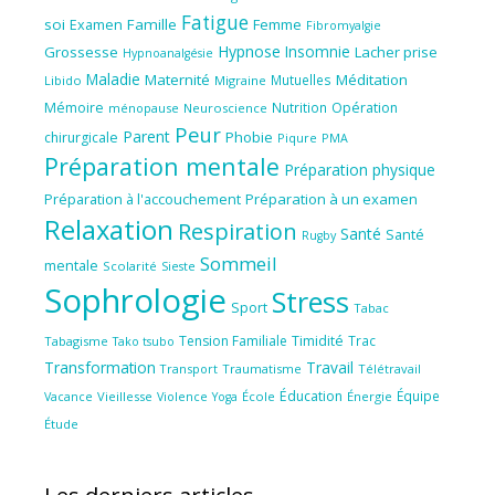
Fatigue
soi
Famille
Femme
Examen
Fibromyalgie
Hypnose
Insomnie
Grossesse
Lacher prise
Hypnoanalgésie
Maladie
Maternité
Méditation
Mutuelles
Libido
Migraine
Mémoire
Nutrition
Opération
ménopause
Neuroscience
Peur
Parent
Phobie
chirurgicale
Piqure
PMA
Préparation mentale
Préparation physique
Préparation à l'accouchement
Préparation à un examen
Relaxation
Respiration
Santé
Santé
Rugby
Sommeil
mentale
Scolarité
Sieste
Sophrologie
Stress
Sport
Tabac
Tension Familiale
Timidité
Trac
Tabagisme
Tako tsubo
Transformation
Travail
Transport
Traumatisme
Télétravail
Éducation
Équipe
Vieillesse
Violence
École
Énergie
Vacance
Yoga
Étude