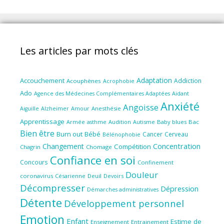
Les articles par mots clés
Adaptation
Accouchement
Addiction
Acouphènes
Acrophobie
Ado
Aidant
Agence des Médecines Complémentaires Adaptées
Anxiété
Angoisse
Amour
Anesthésie
Aiguille
Alzheimer
Apprentissage
Audition
Autisme
Baby blues
Bac
Armée
asthme
Bien être
Burn out
Bébé
Cancer
Cerveau
Bélénophobie
Concentration
Changement
Compétition
Chagrin
Chomage
Confiance en soi
Concours
Confinement
Douleur
coronavirus
Césarienne
Deuil
Devoirs
Décompresser
Dépression
Démarches administratives
Détente
Développement personnel
Emotion
Enfant
Estime de
Enseignement
Entrainement