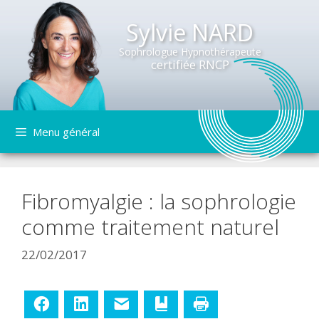
Sylvie NARD
Sophrologue Hypnothérapeute
certifiée RNCP
Aller
Menu général
au
contenu
Fibromyalgie : la sophrologie
comme traitement naturel
22/02/2017
Facebook
LinkedIn
E-mail
Ajouter aux favoris
Imprimer