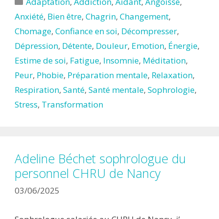
Catégories
Adaptation
,
Addiction
,
Aidant
,
Angoisse
,
Anxiété
,
Bien être
,
Chagrin
,
Changement
,
Chomage
,
Confiance en soi
,
Décompresser
,
Dépression
,
Détente
,
Douleur
,
Emotion
,
Énergie
,
Estime de soi
,
Fatigue
,
Insomnie
,
Méditation
,
Peur
,
Phobie
,
Préparation mentale
,
Relaxation
,
Respiration
,
Santé
,
Santé mentale
,
Sophrologie
,
Stress
,
Transformation
Adeline Béchet sophrologue du
personnel CHRU de Nancy
03/06/2025