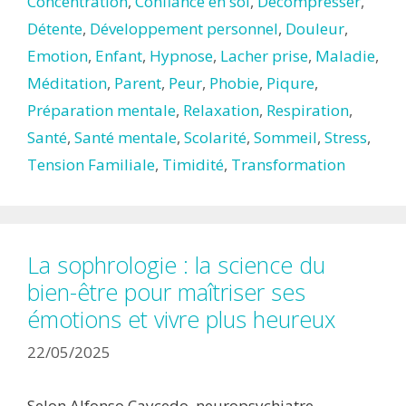
Concentration
,
Confiance en soi
,
Décompresser
,
Détente
,
Développement personnel
,
Douleur
,
Emotion
,
Enfant
,
Hypnose
,
Lacher prise
,
Maladie
,
Méditation
,
Parent
,
Peur
,
Phobie
,
Piqure
,
Préparation mentale
,
Relaxation
,
Respiration
,
Santé
,
Santé mentale
,
Scolarité
,
Sommeil
,
Stress
,
Tension Familiale
,
Timidité
,
Transformation
La sophrologie : la science du
bien-être pour maîtriser ses
émotions et vivre plus heureux
22/05/2025
Selon Alfonso Caycedo, neuropsychiatre