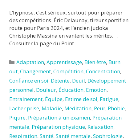
L’hypnose, c’est sérieux, surtout pour préparer
des compétitions. Éric Delaunay, tireur sportif en
route pour Paris 2024, et l’ancien judoka
Christophe Massina en vantent les mérites. →
Consulter la page du Point.
Catégories
Adaptation
,
Apprentissage
,
Bien être
,
Burn
out
,
Changement
,
Compétition
,
Concentration
,
Confiance en soi
,
Détente
,
Deuil
,
Développement
personnel
,
Douleur
,
Éducation
,
Emotion
,
Entrainement
,
Équipe
,
Estime de soi
,
Fatigue
,
Lacher prise
,
Maladie
,
Méditation
,
Peur
,
Phobie
,
Piqure
,
Préparation à un examen
,
Préparation
mentale
,
Préparation physique
,
Relaxation
,
Respiration
,
Santé
,
Santé mentale
,
Sophrologie
,