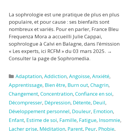
La sophrologie est une pratique de plus en plus
populaire, et pour cause : ses bienfaits sont
nombreux et variés. Pour en parler, France Bleu
Frequenza Mora a accueilli Julie Cappai,
sophrologue à Calvi en Balagne, dans l’émission
« Les experts, ici RCFM » du 03 mars 2025. →
Consulter la page de Sophromedia.
Catégories
Adaptation
,
Addiction
,
Angoisse
,
Anxiété
,
Apprentissage
,
Bien être
,
Burn out
,
Chagrin
,
Changement
,
Concentration
,
Confiance en soi
,
Décompresser
,
Dépression
,
Détente
,
Deuil
,
Développement personnel
,
Douleur
,
Emotion
,
Enfant
,
Estime de soi
,
Famille
,
Fatigue
,
Insomnie
,
Lacher prise
,
Méditation
,
Parent
,
Peur
,
Phobie
,