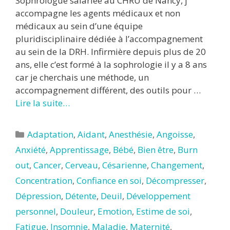
Sophrologue salariée au CHRU de Nancy, j’
accompagne les agents médicaux et non
médicaux au sein d’une équipe
pluridisciplinaire dédiée à l’accompagnement
au sein de la DRH. Infirmière depuis plus de 20
ans, elle c’est formé à la sophrologie il y a 8 ans
car je cherchais une méthode, un
accompagnement différent, des outils pour …
Lire la suite…
Catégories
Adaptation
,
Aidant
,
Anesthésie
,
Angoisse
,
Anxiété
,
Apprentissage
,
Bébé
,
Bien être
,
Burn
out
,
Cancer
,
Cerveau
,
Césarienne
,
Changement
,
Concentration
,
Confiance en soi
,
Décompresser
,
Dépression
,
Détente
,
Deuil
,
Développement
personnel
,
Douleur
,
Emotion
,
Estime de soi
,
Fatigue
,
Insomnie
,
Maladie
,
Maternité
,