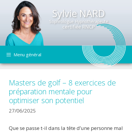
Sylvie NARD
Sophrologue Hypnothérapeute
certifiée RNCP
Aller
Menu général
au
contenu
Masters de golf – 8 exercices de
préparation mentale pour
optimiser son potentiel
27/06/2025
Que se passe t-il dans la tête d’une personne mal