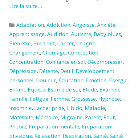
Lire la suite…
Catégories
Adaptation
,
Addiction
,
Angoisse
,
Anxiété
,
Apprentissage
,
Audition
,
Autisme
,
Baby blues
,
Bien être
,
Burn out
,
Cancer
,
Chagrin
,
Changement
,
Chomage
,
Compétition
,
Concentration
,
Confiance en soi
,
Décompresser
,
Dépression
,
Détente
,
Deuil
,
Développement
personnel
,
Douleur
,
Éducation
,
Emotion
,
Énergie
,
Enfant
,
Équipe
,
Estime de soi
,
Étude
,
Examen
,
Famille
,
Fatigue
,
Femme
,
Grossesse
,
Hypnose
,
Insomnie
,
Lacher prise
,
Libido
,
Maladie
,
Maternité
,
Mémoire
,
Migraine
,
Parent
,
Peur
,
Phobie
,
Préparation mentale
,
Préparation
physique
,
Relaxation
,
Respiration
,
Santé
,
Santé