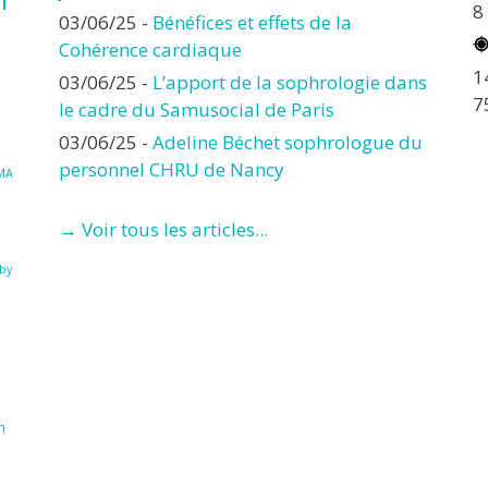
8
03/06/25
-
Bénéfices et effets de la
Cohérence cardiaque
1
03/06/25
-
L’apport de la sophrologie dans
7
le cadre du Samusocial de Paris
03/06/25
-
Adeline Béchet sophrologue du
personnel CHRU de Nancy
MA
→ Voir tous les articles...
à
by
n