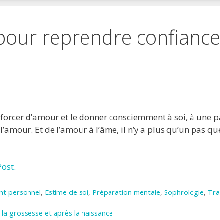
pour reprendre confiance
 favoris
primer
forcer d’amour et le donner consciemment à soi, à une pa
l’amour. Et de l’amour à l’âme, il n’y a plus qu’un pas qu
ost.
t personnel
,
Estime de soi
,
Préparation mentale
,
Sophrologie
,
Tra
i
 la grossesse et après la naissance