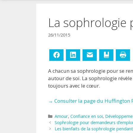
!
La sophrologie 
26/11/2015
Facebook
LinkedIn
E-mail
Ajouter aux
Im
A chacun sa sophrologie pour se ren
autour de soi. La sophrologie révèle 
toujours avec le cœur.
→ Consulter la page du Huffington P
Catégories
Amour
,
Confiance en soi
,
Développemen
Sophrologie pour demandeurs d’emplo
Les bienfaits de la sophrologie pendant