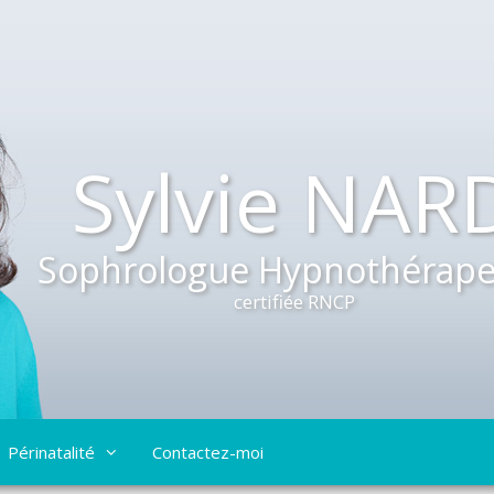
Sylvie NAR
Sophrologue Hypnothérape
certifiée RNCP
Périnatalité
Contactez-moi