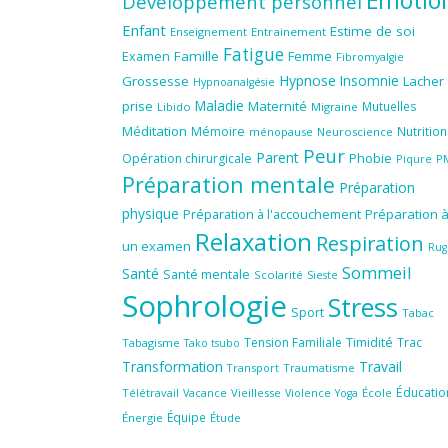
Développement personnel
Enfant
Estime de soi
Enseignement
Entrainement
Fatigue
Famille
Femme
Examen
Fibromyalgie
Hypnose
Insomnie
Grossesse
Lacher
Hypnoanalgésie
Maladie
prise
Maternité
Mutuelles
Libido
Migraine
Méditation
Mémoire
Nutrition
ménopause
Neuroscience
Peur
Parent
Phobie
Opération chirurgicale
Piqure
P
Préparation mentale
Préparation
physique
Préparation à l'accouchement
Préparation 
Relaxation
Respiration
un examen
Rug
Sommeil
Santé
Santé mentale
Scolarité
Sieste
Sophrologie
Stress
Sport
Tabac
Tension Familiale
Timidité
Trac
Tabagisme
Tako tsubo
Transformation
Travail
Transport
Traumatisme
Éducatio
Télétravail
Vieillesse
Violence
École
Vacance
Yoga
Équipe
Énergie
Étude