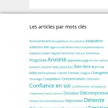
Les articles par mots clés
Adaptation
Accouchement
Acouphènes
Acrophobie
Ado
Addiction
Agence des Médecines Complémentaires
Aidant
Amour
Anesthésie
Adaptées
Aiguille
Alzheimer
Anxiété
Angoisse
Apprentissage
Armée
asthm
Bien être
Burn out
Audition
Autisme
Baby blues
Bac
Changeme
Bébé
Cancer
Cerveau
Chagrin
Bélénophobie
Concentration
Compétition
Concours
Chomage
Confiance en soi
Confinement
coronavirus
Décompress
Douleur
Césarienne
Deuil
Devoirs
Détente
Dépression
Démarches administratives
Emotio