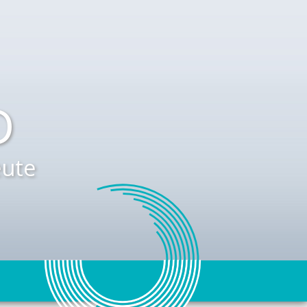
D
ute