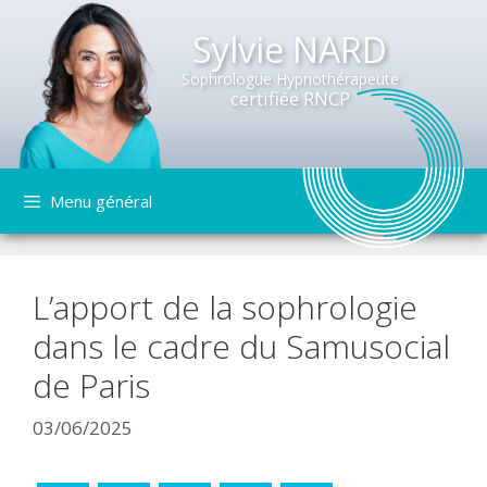
Sylvie NARD
Sophrologue Hypnothérapeute
certifiée RNCP
Aller
Menu général
au
contenu
L’apport de la sophrologie
dans le cadre du Samusocial
de Paris
03/06/2025