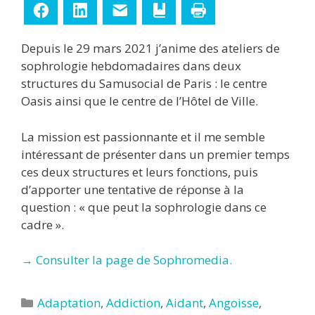
Facebook
LinkedIn
E-mail
Ajouter aux favoris
Imprimer
Depuis le 29 mars 2021 j’anime des ateliers de
sophrologie hebdomadaires dans deux
structures du Samusocial de Paris : le centre
Oasis ainsi que le centre de l’Hôtel de Ville.
La mission est passionnante et il me semble
intéressant de présenter dans un premier temps
ces deux structures et leurs fonctions, puis
d’apporter une tentative de réponse à la
question : « que peut la sophrologie dans ce
cadre ».
→ Consulter la page de Sophromedia.
Catégories
Adaptation
,
Addiction
,
Aidant
,
Angoisse
,