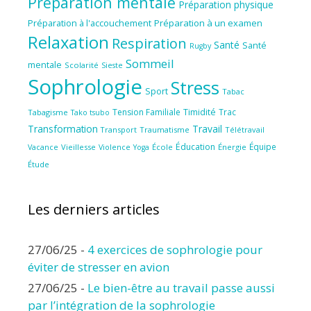
Préparation mentale
Préparation physique
Préparation à l'accouchement
Préparation à un examen
Relaxation
Respiration
Santé
Santé
Rugby
Sommeil
mentale
Scolarité
Sieste
Sophrologie
Stress
Sport
Tabac
Tension Familiale
Timidité
Trac
Tabagisme
Tako tsubo
Transformation
Travail
Transport
Traumatisme
Télétravail
Éducation
Équipe
Vieillesse
Violence
École
Énergie
Vacance
Yoga
Étude
Les derniers articles
27/06/25
-
4 exercices de sophrologie pour
éviter de stresser en avion
27/06/25
-
Le bien-être au travail passe aussi
par l’intégration de la sophrologie