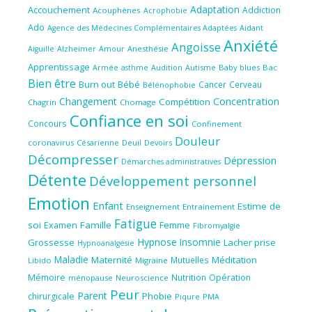
Adaptation
Accouchement
Addiction
Acouphènes
Acrophobie
Ado
Aidant
Agence des Médecines Complémentaires Adaptées
Anxiété
Angoisse
Amour
Anesthésie
Aiguille
Alzheimer
Apprentissage
Audition
Autisme
Baby blues
Bac
Armée
asthme
Bien être
Burn out
Bébé
Cancer
Cerveau
Bélénophobie
Concentration
Changement
Compétition
Chagrin
Chomage
Confiance en soi
Concours
Confinement
Douleur
coronavirus
Césarienne
Deuil
Devoirs
Décompresser
Dépression
Démarches administratives
Détente
Développement personnel
Emotion
Enfant
Estime de
Enseignement
Entrainement
Fatigue
soi
Famille
Femme
Examen
Fibromyalgie
Hypnose
Insomnie
Grossesse
Lacher prise
Hypnoanalgésie
Maladie
Maternité
Méditation
Mutuelles
Libido
Migraine
Mémoire
Nutrition
Opération
ménopause
Neuroscience
Peur
Parent
Phobie
chirurgicale
Piqure
PMA