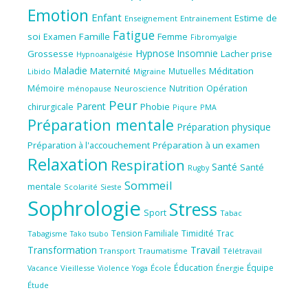
Emotion
Enfant
Estime de
Enseignement
Entrainement
Fatigue
soi
Famille
Femme
Examen
Fibromyalgie
Hypnose
Insomnie
Grossesse
Lacher prise
Hypnoanalgésie
Maladie
Maternité
Méditation
Mutuelles
Libido
Migraine
Mémoire
Nutrition
Opération
ménopause
Neuroscience
Peur
Parent
Phobie
chirurgicale
Piqure
PMA
Préparation mentale
Préparation physique
Préparation à l'accouchement
Préparation à un examen
Relaxation
Respiration
Santé
Santé
Rugby
Sommeil
mentale
Scolarité
Sieste
Sophrologie
Stress
Sport
Tabac
Tension Familiale
Timidité
Trac
Tabagisme
Tako tsubo
Transformation
Travail
Transport
Traumatisme
Télétravail
Éducation
Équipe
Vieillesse
Violence
École
Énergie
Vacance
Yoga
Étude