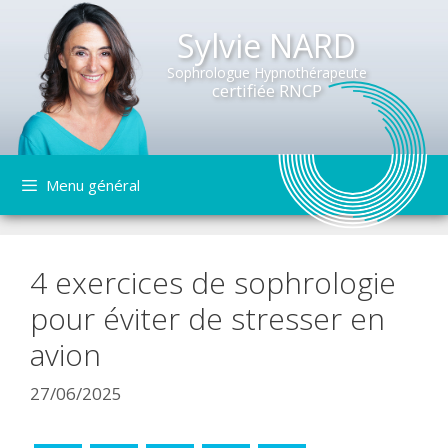
Sylvie NARD
Sophrologue Hypnothérapeute
certifiée RNCP
Aller
Menu général
au
contenu
4 exercices de sophrologie
pour éviter de stresser en
avion
27/06/2025