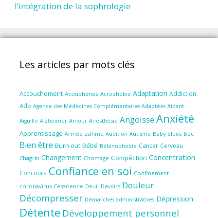
l’intégration de la sophrologie
Les articles par mots clés
Adaptation
Accouchement
Addiction
Acouphènes
Acrophobie
Ado
Aidant
Agence des Médecines Complémentaires Adaptées
Anxiété
Angoisse
Amour
Anesthésie
Aiguille
Alzheimer
Apprentissage
Audition
Autisme
Baby blues
Bac
Armée
asthme
Bien être
Burn out
Bébé
Cancer
Cerveau
Bélénophobie
Concentration
Changement
Compétition
Chagrin
Chomage
Confiance en soi
Concours
Confinement
Douleur
coronavirus
Césarienne
Deuil
Devoirs
Décompresser
Dépression
Démarches administratives
Détente
Développement personnel