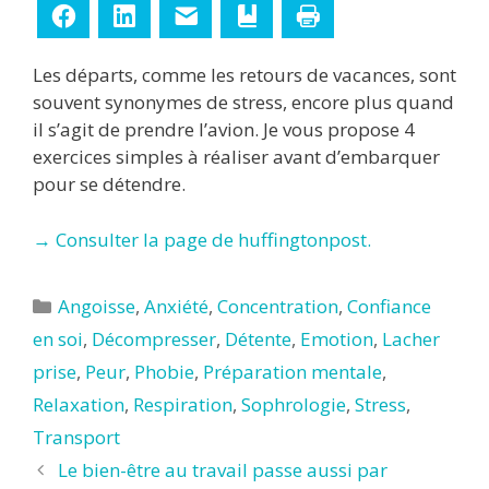
Facebook
LinkedIn
E-mail
Ajouter aux favoris
Imprimer
Les départs, comme les retours de vacances, sont
souvent synonymes de stress, encore plus quand
il s’agit de prendre l’avion. Je vous propose 4
exercices simples à réaliser avant d’embarquer
pour se détendre.
→ Consulter la page de huffingtonpost.
Catégories
Angoisse
,
Anxiété
,
Concentration
,
Confiance
en soi
,
Décompresser
,
Détente
,
Emotion
,
Lacher
prise
,
Peur
,
Phobie
,
Préparation mentale
,
Relaxation
,
Respiration
,
Sophrologie
,
Stress
,
Transport
Le bien-être au travail passe aussi par