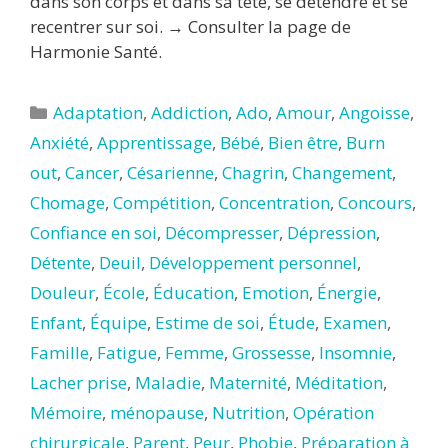
dans son corps et dans sa tête, se détendre et se
recentrer sur soi. → Consulter la page de
Harmonie Santé.
Catégories
Adaptation
,
Addiction
,
Ado
,
Amour
,
Angoisse
,
Anxiété
,
Apprentissage
,
Bébé
,
Bien être
,
Burn
out
,
Cancer
,
Césarienne
,
Chagrin
,
Changement
,
Chomage
,
Compétition
,
Concentration
,
Concours
,
Confiance en soi
,
Décompresser
,
Dépression
,
Détente
,
Deuil
,
Développement personnel
,
Douleur
,
École
,
Éducation
,
Emotion
,
Énergie
,
Enfant
,
Équipe
,
Estime de soi
,
Étude
,
Examen
,
Famille
,
Fatigue
,
Femme
,
Grossesse
,
Insomnie
,
Lacher prise
,
Maladie
,
Maternité
,
Méditation
,
Mémoire
,
ménopause
,
Nutrition
,
Opération
chirurgicale
,
Parent
,
Peur
,
Phobie
,
Préparation à