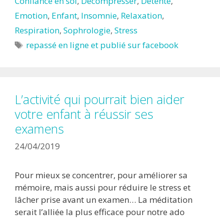
Confiance en soi
,
Décompresser
,
Détente
,
Emotion
,
Enfant
,
Insomnie
,
Relaxation
,
Respiration
,
Sophrologie
,
Stress
Étiquettes
repassé en ligne et publié sur facebook
L’activité qui pourrait bien aider
votre enfant à réussir ses
examens
24/04/2019
Pour mieux se concentrer, pour améliorer sa
mémoire, mais aussi pour réduire le stress et
lâcher prise avant un examen… La méditation
serait l’alliée la plus efficace pour notre ado