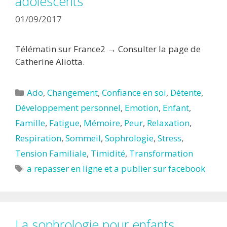
adolescents
01/09/2017
Télématin sur France2 → Consulter la page de
Catherine Aliotta.
Catégories
Ado
,
Changement
,
Confiance en soi
,
Détente
,
Développement personnel
,
Emotion
,
Enfant
,
Famille
,
Fatigue
,
Mémoire
,
Peur
,
Relaxation
,
Respiration
,
Sommeil
,
Sophrologie
,
Stress
,
Tension Familiale
,
Timidité
,
Transformation
Étiquettes
a repasser en ligne et a publier sur facebook
La sophrologie pour enfants