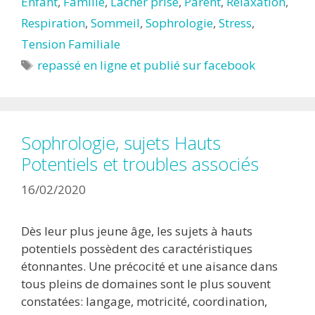
Enfant
,
Famille
,
Lacher prise
,
Parent
,
Relaxation
,
Respiration
,
Sommeil
,
Sophrologie
,
Stress
,
Tension Familiale
Étiquettes
repassé en ligne et publié sur facebook
Sophrologie, sujets Hauts
Potentiels et troubles associés
16/02/2020
Dès leur plus jeune âge, les sujets à hauts
potentiels possèdent des caractéristiques
étonnantes. Une précocité et une aisance dans
tous pleins de domaines sont le plus souvent
constatées: langage, motricité, coordination,