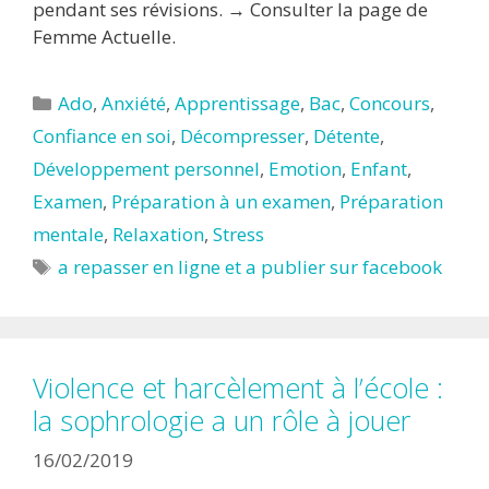
pendant ses révisions. → Consulter la page de
Femme Actuelle.
Catégories
Ado
,
Anxiété
,
Apprentissage
,
Bac
,
Concours
,
Confiance en soi
,
Décompresser
,
Détente
,
Développement personnel
,
Emotion
,
Enfant
,
Examen
,
Préparation à un examen
,
Préparation
mentale
,
Relaxation
,
Stress
Étiquettes
a repasser en ligne et a publier sur facebook
Violence et harcèlement à l’école :
la sophrologie a un rôle à jouer
16/02/2019