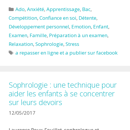
Catégories
Ado
,
Anxiété
,
Apprentissage
,
Bac
,
Compétition
,
Confiance en soi
,
Détente
,
Développement personnel
,
Emotion
,
Enfant
,
Examen
,
Famille
,
Préparation à un examen
,
Relaxation
,
Sophrologie
,
Stress
Étiquettes
a repasser en ligne et a publier sur facebook
Sophrologie : une technique pour
aider les enfants à se concentrer
sur leurs devoirs
12/05/2017
Laurence Roux-Fouillet, sophrologue et