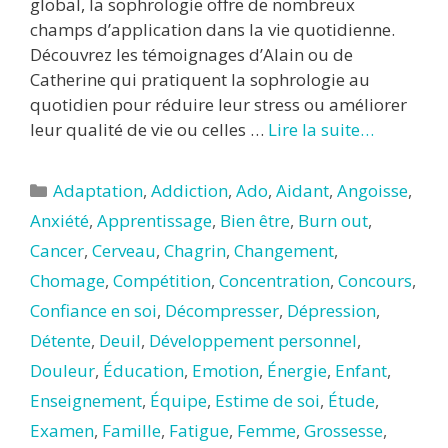
global, la sophrologie offre de nombreux
champs d’application dans la vie quotidienne.
Découvrez les témoignages d’Alain ou de
Catherine qui pratiquent la sophrologie au
quotidien pour réduire leur stress ou améliorer
leur qualité de vie ou celles …
Lire la suite…
Catégories
Adaptation
,
Addiction
,
Ado
,
Aidant
,
Angoisse
,
Anxiété
,
Apprentissage
,
Bien être
,
Burn out
,
Cancer
,
Cerveau
,
Chagrin
,
Changement
,
Chomage
,
Compétition
,
Concentration
,
Concours
,
Confiance en soi
,
Décompresser
,
Dépression
,
Détente
,
Deuil
,
Développement personnel
,
Douleur
,
Éducation
,
Emotion
,
Énergie
,
Enfant
,
Enseignement
,
Équipe
,
Estime de soi
,
Étude
,
Examen
,
Famille
,
Fatigue
,
Femme
,
Grossesse
,