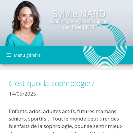
Sylvie NARD
Sophrologue Hypnothérapeute
certifiée RNCP
Aller
Menu général
au
contenu
C’est quoi la sophrologie ?
14/05/2025
Enfants, ados, adultes actifs, futures mamans,
seniors, sportifs… Tout le monde peut tirer des
bienfaits de la sophrologie, pour se sentir mieux