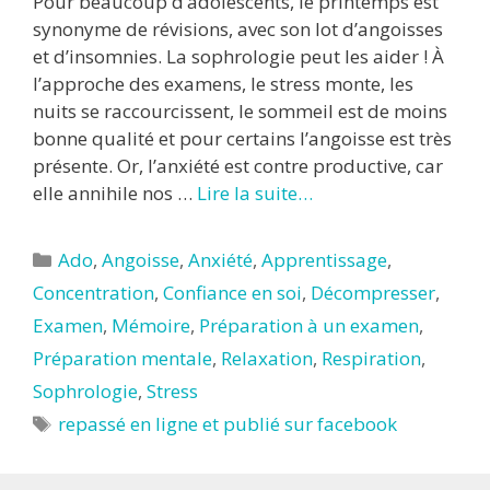
Pour beaucoup d’adolescents, le printemps est
synonyme de révisions, avec son lot d’angoisses
et d’insomnies. La sophrologie peut les aider ! À
l’approche des examens, le stress monte, les
nuits se raccourcissent, le sommeil est de moins
bonne qualité et pour certains l’angoisse est très
présente. Or, l’anxiété est contre productive, car
elle annihile nos …
Lire la suite…
Catégories
Ado
,
Angoisse
,
Anxiété
,
Apprentissage
,
Concentration
,
Confiance en soi
,
Décompresser
,
Examen
,
Mémoire
,
Préparation à un examen
,
Préparation mentale
,
Relaxation
,
Respiration
,
Sophrologie
,
Stress
Étiquettes
repassé en ligne et publié sur facebook