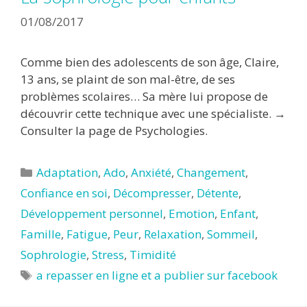
01/08/2017
Comme bien des adolescents de son âge, Claire,
13 ans, se plaint de son mal-être, de ses
problèmes scolaires… Sa mère lui propose de
découvrir cette technique avec une spécialiste. →
Consulter la page de Psychologies.
Catégories
Adaptation
,
Ado
,
Anxiété
,
Changement
,
Confiance en soi
,
Décompresser
,
Détente
,
Développement personnel
,
Emotion
,
Enfant
,
Famille
,
Fatigue
,
Peur
,
Relaxation
,
Sommeil
,
Sophrologie
,
Stress
,
Timidité
Étiquettes
a repasser en ligne et a publier sur facebook