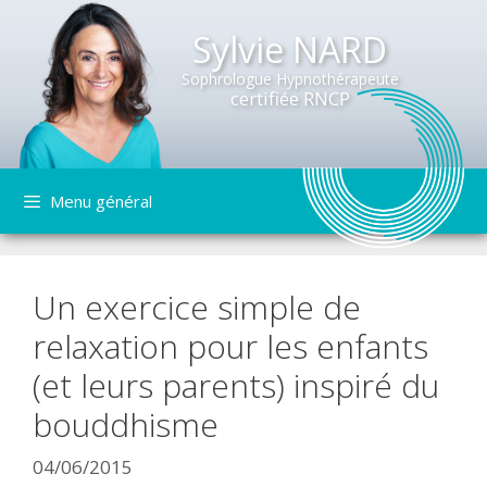
Sylvie NARD
Sophrologue Hypnothérapeute
certifiée RNCP
Aller
Menu général
au
contenu
Un exercice simple de
relaxation pour les enfants
(et leurs parents) inspiré du
bouddhisme
04/06/2015