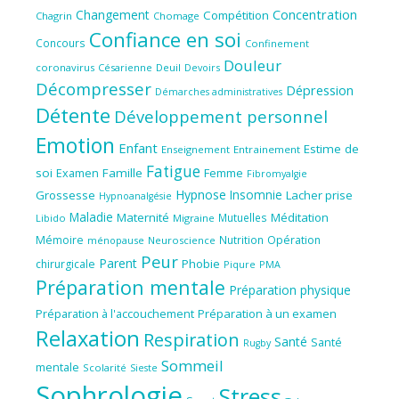
Concentration
Changement
Compétition
Chagrin
Chomage
Confiance en soi
Concours
Confinement
Douleur
coronavirus
Césarienne
Deuil
Devoirs
Décompresser
Dépression
Démarches administratives
Détente
Développement personnel
Emotion
Enfant
Estime de
Enseignement
Entrainement
Fatigue
soi
Famille
Femme
Examen
Fibromyalgie
Hypnose
Insomnie
Grossesse
Lacher prise
Hypnoanalgésie
Maladie
Maternité
Méditation
Mutuelles
Libido
Migraine
Mémoire
Nutrition
Opération
ménopause
Neuroscience
Peur
Parent
Phobie
chirurgicale
Piqure
PMA
Préparation mentale
Préparation physique
Préparation à l'accouchement
Préparation à un examen
Relaxation
Respiration
Santé
Santé
Rugby
Sommeil
mentale
Scolarité
Sieste
Sophrologie
Stress