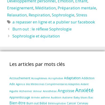
Développement personnel
,
Emotion
,
Enfant
,
Enseignement
,
Méditation
,
Préparation mentale
,
Relaxation
,
Respiration
,
Sophrologie
,
Stress
Étiquettes
a repasser en ligne et a publier sur facebook
Burn out : le réflexe Sophrologie
Sophrologie et équitation
Les articles par mots clés
Adaptation
Accouchement
Addiction
Acouphènes
Acrophobie
Ado
Aidant
Agence des Médecines Complémentaires Adaptées
Anxiété
Angoisse
Amour
Anesthésie
Aiguille
Alzheimer
Apprentissage
Audition
Autisme
Baby blues
Bac
Armée
asthme
Bien être
Burn out
Bébé
Cancer
Cerveau
Bélénophobie