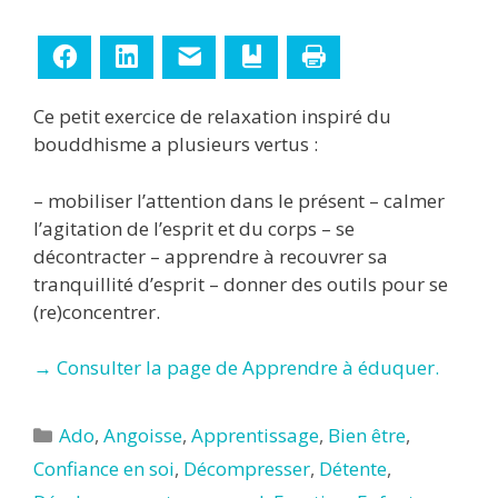
Facebook
LinkedIn
E-mail
Ajouter aux favoris
Imprimer
Ce petit exercice de relaxation inspiré du
bouddhisme a plusieurs vertus :
– mobiliser l’attention dans le présent – calmer
l’agitation de l’esprit et du corps – se
décontracter – apprendre à recouvrer sa
tranquillité d’esprit – donner des outils pour se
(re)concentrer.
→ Consulter la page de Apprendre à éduquer.
Catégories
Ado
,
Angoisse
,
Apprentissage
,
Bien être
,
Confiance en soi
,
Décompresser
,
Détente
,