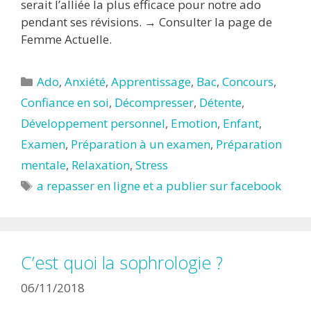
serait l’alliée la plus efficace pour notre ado
pendant ses révisions. → Consulter la page de
Femme Actuelle.
Catégories
Ado
,
Anxiété
,
Apprentissage
,
Bac
,
Concours
,
Confiance en soi
,
Décompresser
,
Détente
,
Développement personnel
,
Emotion
,
Enfant
,
Examen
,
Préparation à un examen
,
Préparation
mentale
,
Relaxation
,
Stress
Étiquettes
a repasser en ligne et a publier sur facebook
C’est quoi la sophrologie ?
06/11/2018