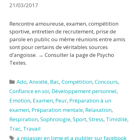
21/03/2017
Rencontre amoureuse, examen, compétition
sportive, entretien de recrutement, prise de
parole en public ou même réunions entre amis
sont pour certains de véritables sources
d’angoisse. → Consulter la page de Psycho
Textes.
Catégories
Ado
,
Anxiété
,
Bac
,
Compétition
,
Concours
,
Confiance en soi
,
Développement personnel
,
Emotion
,
Examen
,
Peur
,
Préparation à un
examen
,
Préparation mentale
,
Relaxation
,
Respiration
,
Sophrologie
,
Sport
,
Stress
,
Timidité
,
Trac
,
Travail
Étiquettes
a repasser en ligne et a publier sur facebook