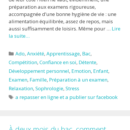
préparation aux examens rigoureuse,
accompagnée d’une bonne hygiène de vie : une
alimentation équilibrée, assez de repos, mais
aussi suffisamment de loisirs. Même pour …
Lire
la suite…
Catégories
Ado
,
Anxiété
,
Apprentissage
,
Bac
,
Compétition
,
Confiance en soi
,
Détente
,
Développement personnel
,
Emotion
,
Enfant
,
Examen
,
Famille
,
Préparation à un examen
,
Relaxation
,
Sophrologie
,
Stress
Étiquettes
a repasser en ligne et a publier sur facebook
À deux mois du bac, comment