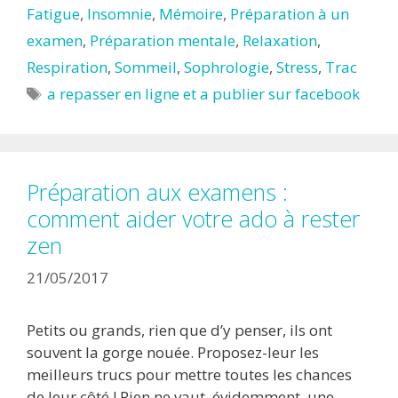
Fatigue
,
Insomnie
,
Mémoire
,
Préparation à un
examen
,
Préparation mentale
,
Relaxation
,
Respiration
,
Sommeil
,
Sophrologie
,
Stress
,
Trac
Étiquettes
a repasser en ligne et a publier sur facebook
Préparation aux examens :
comment aider votre ado à rester
zen
21/05/2017
Petits ou grands, rien que d’y penser, ils ont
souvent la gorge nouée. Proposez-leur les
meilleurs trucs pour mettre toutes les chances
de leur côté ! Rien ne vaut, évidemment, une