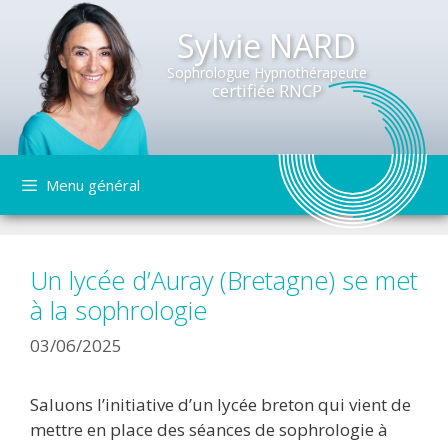
Sylvie NARD
Sophrologue Hypnothérapeute
certifiée RNCP
Aller
Menu général
au
contenu
Un lycée d’Auray (Bretagne) se met
à la sophrologie
03/06/2025
Saluons l’initiative d’un lycée breton qui vient de
mettre en place des séances de sophrologie à