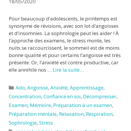
18/05/2020
Pour beaucoup d’adolescents, le printemps est
synonyme de révisions, avec son lot d’angoisses
et d’insomnies. La sophrologie peut les aider ! À
l’approche des examens, le stress monte, les
nuits se raccourcissent, le sommeil est de moins
bonne qualité et pour certains l’angoisse est très
présente. Or, l’anxiété est contre productive, car
elle annihile nos …
Lire la suite…
Catégories
Ado
,
Angoisse
,
Anxiété
,
Apprentissage
,
Concentration
,
Confiance en soi
,
Décompresser
,
Examen
,
Mémoire
,
Préparation à un examen
,
Préparation mentale
,
Relaxation
,
Respiration
,
Sophrologie
,
Stress
Étiquettes