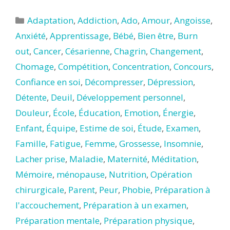
Catégories
Adaptation
,
Addiction
,
Ado
,
Amour
,
Angoisse
,
Anxiété
,
Apprentissage
,
Bébé
,
Bien être
,
Burn
out
,
Cancer
,
Césarienne
,
Chagrin
,
Changement
,
Chomage
,
Compétition
,
Concentration
,
Concours
,
Confiance en soi
,
Décompresser
,
Dépression
,
Détente
,
Deuil
,
Développement personnel
,
Douleur
,
École
,
Éducation
,
Emotion
,
Énergie
,
Enfant
,
Équipe
,
Estime de soi
,
Étude
,
Examen
,
Famille
,
Fatigue
,
Femme
,
Grossesse
,
Insomnie
,
Lacher prise
,
Maladie
,
Maternité
,
Méditation
,
Mémoire
,
ménopause
,
Nutrition
,
Opération
chirurgicale
,
Parent
,
Peur
,
Phobie
,
Préparation à
l'accouchement
,
Préparation à un examen
,
Préparation mentale
,
Préparation physique
,