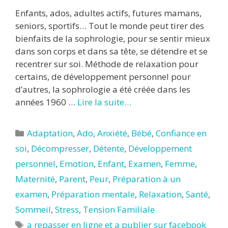
Enfants, ados, adultes actifs, futures mamans,
seniors, sportifs… Tout le monde peut tirer des
bienfaits de la sophrologie, pour se sentir mieux
dans son corps et dans sa tête, se détendre et se
recentrer sur soi. Méthode de relaxation pour
certains, de développement personnel pour
d’autres, la sophrologie a été créée dans les
années 1960 …
Lire la suite…
Catégories
Adaptation
,
Ado
,
Anxiété
,
Bébé
,
Confiance en
soi
,
Décompresser
,
Détente
,
Développement
personnel
,
Emotion
,
Enfant
,
Examen
,
Femme
,
Maternité
,
Parent
,
Peur
,
Préparation à un
examen
,
Préparation mentale
,
Relaxation
,
Santé
,
Sommeil
,
Stress
,
Tension Familiale
Étiquettes
a repasser en ligne et a publier sur facebook