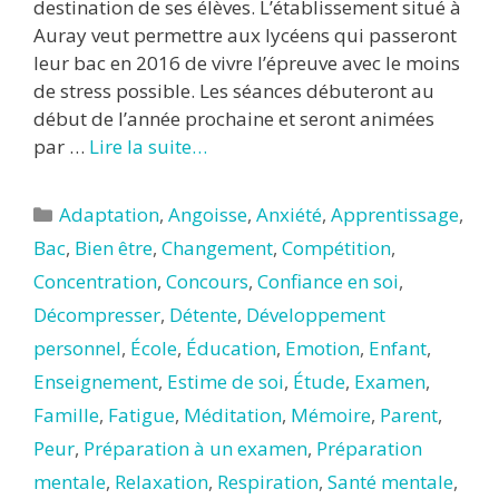
destination de ses élèves. L’établissement situé à
Auray veut permettre aux lycéens qui passeront
leur bac en 2016 de vivre l’épreuve avec le moins
de stress possible. Les séances débuteront au
début de l’année prochaine et seront animées
par …
Lire la suite…
Catégories
Adaptation
,
Angoisse
,
Anxiété
,
Apprentissage
,
Bac
,
Bien être
,
Changement
,
Compétition
,
Concentration
,
Concours
,
Confiance en soi
,
Décompresser
,
Détente
,
Développement
personnel
,
École
,
Éducation
,
Emotion
,
Enfant
,
Enseignement
,
Estime de soi
,
Étude
,
Examen
,
Famille
,
Fatigue
,
Méditation
,
Mémoire
,
Parent
,
Peur
,
Préparation à un examen
,
Préparation
mentale
,
Relaxation
,
Respiration
,
Santé mentale
,