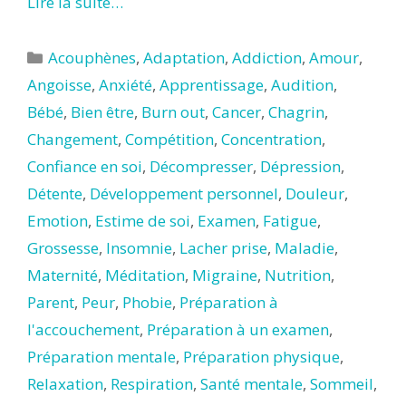
Lire la suite…
Catégories
Acouphènes
,
Adaptation
,
Addiction
,
Amour
,
Angoisse
,
Anxiété
,
Apprentissage
,
Audition
,
Bébé
,
Bien être
,
Burn out
,
Cancer
,
Chagrin
,
Changement
,
Compétition
,
Concentration
,
Confiance en soi
,
Décompresser
,
Dépression
,
Détente
,
Développement personnel
,
Douleur
,
Emotion
,
Estime de soi
,
Examen
,
Fatigue
,
Grossesse
,
Insomnie
,
Lacher prise
,
Maladie
,
Maternité
,
Méditation
,
Migraine
,
Nutrition
,
Parent
,
Peur
,
Phobie
,
Préparation à
l'accouchement
,
Préparation à un examen
,
Préparation mentale
,
Préparation physique
,
Relaxation
,
Respiration
,
Santé mentale
,
Sommeil
,