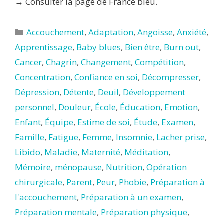
→ Consulter la page de France bleu.
Catégories
Accouchement
,
Adaptation
,
Angoisse
,
Anxiété
,
Apprentissage
,
Baby blues
,
Bien être
,
Burn out
,
Cancer
,
Chagrin
,
Changement
,
Compétition
,
Concentration
,
Confiance en soi
,
Décompresser
,
Dépression
,
Détente
,
Deuil
,
Développement
personnel
,
Douleur
,
École
,
Éducation
,
Emotion
,
Enfant
,
Équipe
,
Estime de soi
,
Étude
,
Examen
,
Famille
,
Fatigue
,
Femme
,
Insomnie
,
Lacher prise
,
Libido
,
Maladie
,
Maternité
,
Méditation
,
Mémoire
,
ménopause
,
Nutrition
,
Opération
chirurgicale
,
Parent
,
Peur
,
Phobie
,
Préparation à
l'accouchement
,
Préparation à un examen
,
Préparation mentale
,
Préparation physique
,