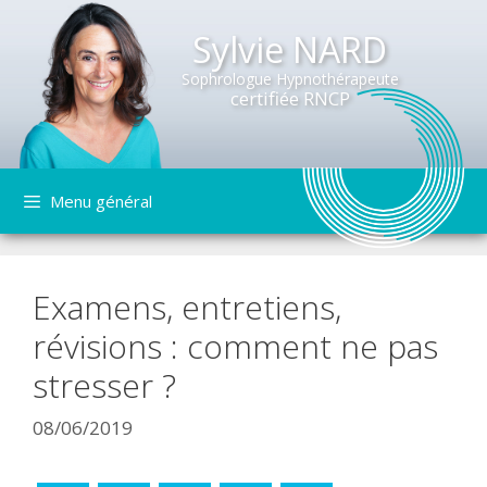
Sylvie NARD
Sophrologue Hypnothérapeute
certifiée RNCP
Aller
Menu général
au
contenu
Examens, entretiens,
révisions : comment ne pas
stresser ?
08/06/2019