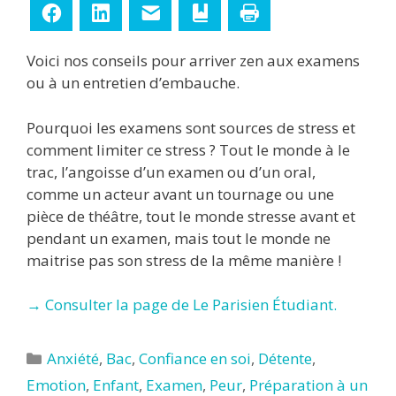
Facebook
LinkedIn
E-mail
Ajouter aux favoris
Imprimer
Voici nos conseils pour arriver zen aux examens
ou à un entretien d’embauche.
Pourquoi les examens sont sources de stress et
comment limiter ce stress ? Tout le monde à le
trac, l’angoisse d’un examen ou d’un oral,
comme un acteur avant un tournage ou une
pièce de théâtre, tout le monde stresse avant et
pendant un examen, mais tout le monde ne
maitrise pas son stress de la même manière !
→ Consulter la page de Le Parisien Étudiant.
Catégories
Anxiété
,
Bac
,
Confiance en soi
,
Détente
,
Emotion
,
Enfant
,
Examen
,
Peur
,
Préparation à un