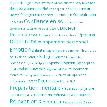
Apprentissage
Audition
Autisme
Baby blues
Bac
Armée
asthme
Bien être
Burn out
Bébé
Cancer
Cerveau
Bélénophobie
Concentration
Changement
Compétition
Chagrin
Chomage
Confiance en soi
Concours
Confinement
Douleur
coronavirus
Césarienne
Deuil
Devoirs
Décompresser
Dépression
Démarches administratives
Détente
Développement personnel
Emotion
Enfant
Estime de
Enseignement
Entrainement
Fatigue
soi
Famille
Femme
Examen
Fibromyalgie
Hypnose
Insomnie
Grossesse
Lacher prise
Hypnoanalgésie
Maladie
Maternité
Méditation
Mutuelles
Libido
Migraine
Mémoire
Nutrition
Opération
ménopause
Neuroscience
Peur
Parent
Phobie
chirurgicale
Piqure
PMA
Préparation mentale
Préparation physique
Préparation à l'accouchement
Préparation à un examen
Relaxation
Respiration
Santé
Santé
Rugby