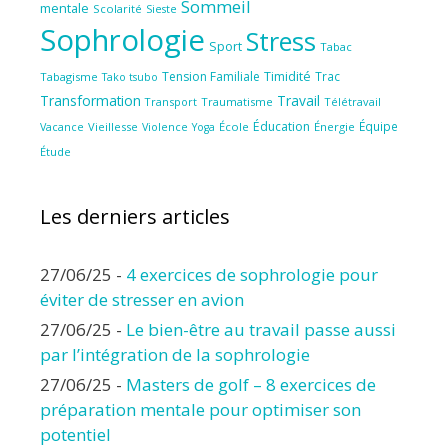
Sommeil
mentale
Scolarité
Sieste
Sophrologie
Stress
Sport
Tabac
Tension Familiale
Timidité
Trac
Tabagisme
Tako tsubo
Transformation
Travail
Transport
Traumatisme
Télétravail
Éducation
Équipe
Vieillesse
Violence
École
Énergie
Vacance
Yoga
Étude
Les derniers articles
27/06/25
-
4 exercices de sophrologie pour
éviter de stresser en avion
27/06/25
-
Le bien-être au travail passe aussi
par l’intégration de la sophrologie
27/06/25
-
Masters de golf – 8 exercices de
préparation mentale pour optimiser son
potentiel