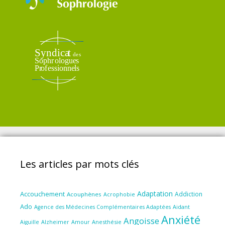
Les articles par mots clés
Adaptation
Accouchement
Addiction
Acouphènes
Acrophobie
Ado
Aidant
Agence des Médecines Complémentaires Adaptées
Anxiété
Angoisse
Amour
Anesthésie
Aiguille
Alzheimer