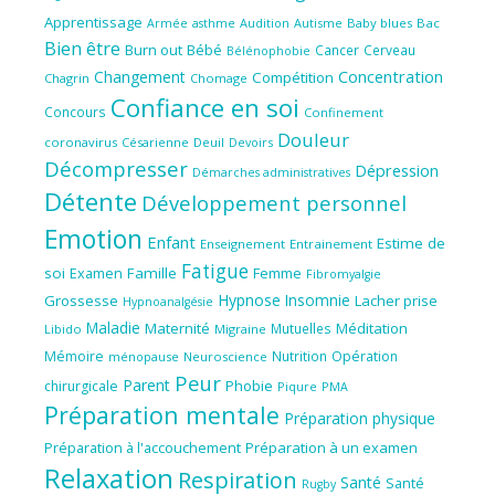
Apprentissage
Audition
Autisme
Baby blues
Bac
Armée
asthme
Bien être
Burn out
Bébé
Cancer
Cerveau
Bélénophobie
Concentration
Changement
Compétition
Chagrin
Chomage
Confiance en soi
Concours
Confinement
Douleur
coronavirus
Césarienne
Deuil
Devoirs
Décompresser
Dépression
Démarches administratives
Détente
Développement personnel
Emotion
Enfant
Estime de
Enseignement
Entrainement
Fatigue
soi
Famille
Femme
Examen
Fibromyalgie
Hypnose
Insomnie
Grossesse
Lacher prise
Hypnoanalgésie
Maladie
Maternité
Méditation
Mutuelles
Libido
Migraine
Mémoire
Nutrition
Opération
ménopause
Neuroscience
Peur
Parent
Phobie
chirurgicale
Piqure
PMA
Préparation mentale
Préparation physique
Préparation à l'accouchement
Préparation à un examen
Relaxation
Respiration
Santé
Santé
Rugby