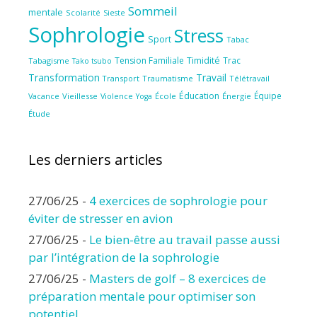
Sommeil
mentale
Scolarité
Sieste
Sophrologie
Stress
Sport
Tabac
Tension Familiale
Timidité
Trac
Tabagisme
Tako tsubo
Transformation
Travail
Transport
Traumatisme
Télétravail
Éducation
Équipe
Vieillesse
Violence
École
Énergie
Vacance
Yoga
Étude
Les derniers articles
27/06/25
-
4 exercices de sophrologie pour
éviter de stresser en avion
27/06/25
-
Le bien-être au travail passe aussi
par l’intégration de la sophrologie
27/06/25
-
Masters de golf – 8 exercices de
préparation mentale pour optimiser son
potentiel