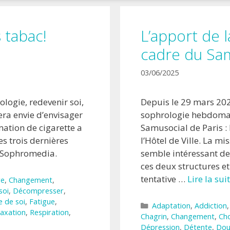
 tabac!
L’apport de 
cadre du Sam
03/06/2025
logie, redevenir soi,
Depuis le 29 mars 202
ra envie d’envisager
sophrologie hebdomad
mation de cigarette a
Samusocial de Paris : 
s trois dernières
l’Hôtel de Ville. La mi
 Sophromedia.
semble intéressant d
ces deux structures et
tentative …
Lire la su
re
,
Changement
,
soi
,
Décompresser
,
e de soi
,
Fatigue
,
Catégories
Adaptation
,
Addiction
laxation
,
Respiration
,
Chagrin
,
Changement
,
Ch
Dépression
,
Détente
,
Dou