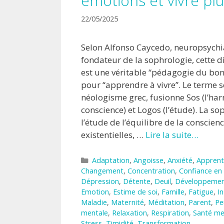
émotions et vivre pl
22/05/2025
Selon Alfonso Caycedo, neuropsychi
fondateur de la sophrologie, cette di
est une véritable “pédagogie du bo
pour “apprendre à vivre”. Le terme 
néologisme grec, fusionne Sos (l’har
conscience) et Logos (l’étude). La so
l’étude de l’équilibre de la conscien
existentielles, …
Lire la suite…
Catégories
Adaptation
,
Angoisse
,
Anxiété
,
Apprent
Changement
,
Concentration
,
Confiance en 
Dépression
,
Détente
,
Deuil
,
Développemen
Emotion
,
Estime de soi
,
Famille
,
Fatigue
,
I
Maladie
,
Maternité
,
Méditation
,
Parent
,
Pe
mentale
,
Relaxation
,
Respiration
,
Santé me
Stress
,
Timidité
,
Transformation