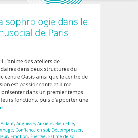
la sophrologie dans le
usocial de Paris
1 j’anime des ateliers de
aires dans deux structures du
le centre Oasis ainsi que le centre de
ssion est passionnante et il me
e présenter dans un premier temps
 leurs fonctions, puis d’apporter une
ite…
,
Aidant
,
Angoisse
,
Anxiété
,
Bien être
,
omage
,
Confiance en soi
,
Décompresser
,
leur
,
Emotion
,
Énergie
,
Estime de soi
,