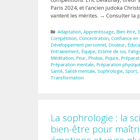
Paris 2024, et l’ancien judoka Chri
vantent les mérites. → Consulter la 
Catégories
Adaptation
,
Apprentissage
,
Bien être
,
Compétition
,
Concentration
,
Confiance en 
Développement personnel
,
Douleur
,
Éduca
Entrainement
,
Équipe
,
Estime de soi
,
Fatig
Méditation
,
Peur
,
Phobie
,
Piqure
,
Préparat
Préparation mentale
,
Préparation physiqu
Santé
,
Santé mentale
,
Sophrologie
,
Sport
,
Transformation
La sophrologie : la s
bien-être pour maîtri