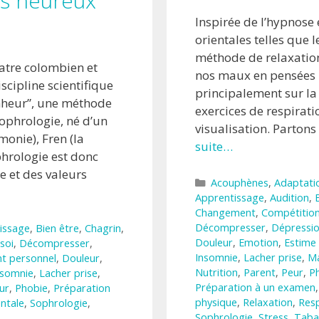
us heureux
Inspirée de l’hypnose 
orientales telles que 
méthode de relaxation
atre colombien et
nos maux en pensées p
scipline scientifique
principalement sur la
nheur”, une méthode
exercices de respirati
sophrologie, né d’un
visualisation. Partons
monie), Fren (la
suite…
phrologie est donc
ce et des valeurs
Catégories
Acouphènes
,
Adaptati
Apprentissage
,
Audition
,
Changement
,
Compétitio
Décompresser
,
Dépressi
issage
,
Bien être
,
Chagrin
,
Douleur
,
Emotion
,
Estime 
soi
,
Décompresser
,
Insomnie
,
Lacher prise
,
Ma
t personnel
,
Douleur
,
Nutrition
,
Parent
,
Peur
,
P
nsomnie
,
Lacher prise
,
Préparation à un examen
ur
,
Phobie
,
Préparation
physique
,
Relaxation
,
Resp
ntale
,
Sophrologie
,
Sophrologie
,
Stress
,
Taba