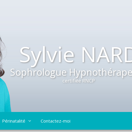
Sylvie NAR
Sophrologue Hypnothérape
certifiée RNCP
Périnatalité
Contactez-moi