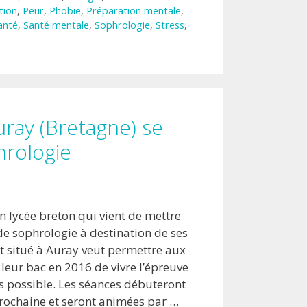
tion
,
Peur
,
Phobie
,
Préparation mentale
,
anté
,
Santé mentale
,
Sophrologie
,
Stress
,
uray (Bretagne) se
hrologie
un lycée breton qui vient de mettre
de sophrologie à destination de ses
nt situé à Auray veut permettre aux
leur bac en 2016 de vivre l’épreuve
ss possible. Les séances débuteront
rochaine et seront animées par …