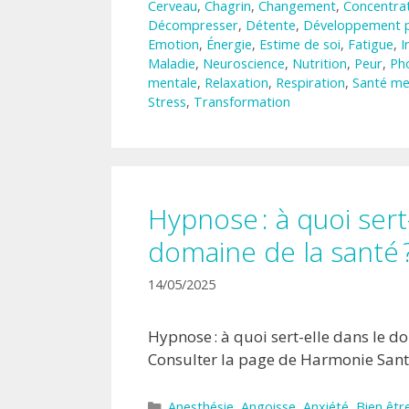
Cerveau
,
Chagrin
,
Changement
,
Concentra
Décompresser
,
Détente
,
Développement p
Emotion
,
Énergie
,
Estime de soi
,
Fatigue
,
I
Maladie
,
Neuroscience
,
Nutrition
,
Peur
,
Ph
mentale
,
Relaxation
,
Respiration
,
Santé me
Stress
,
Transformation
Hypnose : à quoi sert
domaine de la santé 
14/05/2025
Hypnose : à quoi sert-elle dans le d
Consulter la page de Harmonie Sant
Catégories
Anesthésie
,
Angoisse
,
Anxiété
,
Bien êtr