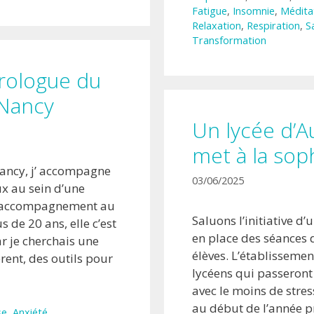
Fatigue
,
Insomnie
,
Médita
Relaxation
,
Respiration
,
S
Transformation
rologue du
Nancy
Un lycée d’A
met à la sop
ancy, j’ accompagne
03/06/2025
x au sein d’une
 l’accompagnement au
Saluons l’initiative d’
s de 20 ans, elle c’est
en place des séances 
ar je cherchais une
élèves. L’établisseme
ent, des outils pour
lycéens qui passeront 
avec le moins de stre
au début de l’année p
se
,
Anxiété
,