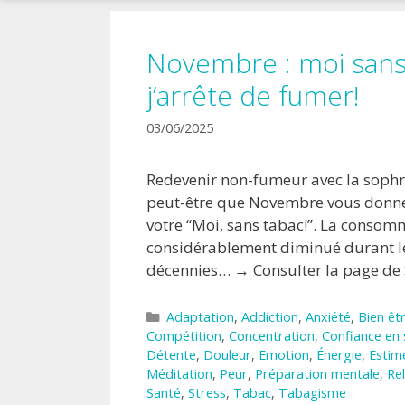
!
Novembre : moi sans
j’arrête de fumer!
03/06/2025
Redevenir non-fumeur avec la sophro
peut-être que Novembre vous donne
votre “Moi, sans tabac!”. La consom
considérablement diminué durant le
décennies… → Consulter la page de
Catégories
Adaptation
,
Addiction
,
Anxiété
,
Bien êt
Compétition
,
Concentration
,
Confiance en 
Détente
,
Douleur
,
Emotion
,
Énergie
,
Estim
Méditation
,
Peur
,
Préparation mentale
,
Re
Santé
,
Stress
,
Tabac
,
Tabagisme