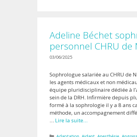
Adeline Béchet soph
personnel CHRU de 
03/06/2025
Sophrologue salariée au CHRU de N
les agents médicaux et non médicau
équipe pluridisciplinaire dédiée à
sein de la DRH. Infirmière depuis plu
formé à la sophrologie il y a 8 ans c
méthode, un accompagnement différ
…
Lire la suite…
Catégories
Adaptation
,
Aidant
,
Anesthésie
,
Angois