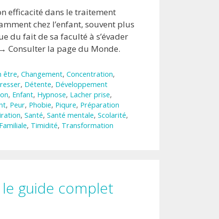
 efficacité dans le traitement
tamment chez l’enfant, souvent plus
ue du fait de sa faculté à s’évader
 → Consulter la page du Monde.
n être
,
Changement
,
Concentration
,
resser
,
Détente
,
Développement
ion
,
Enfant
,
Hypnose
,
Lacher prise
,
nt
,
Peur
,
Phobie
,
Piqure
,
Préparation
iration
,
Santé
,
Santé mentale
,
Scolarité
,
Familiale
,
Timidité
,
Transformation
 le guide complet