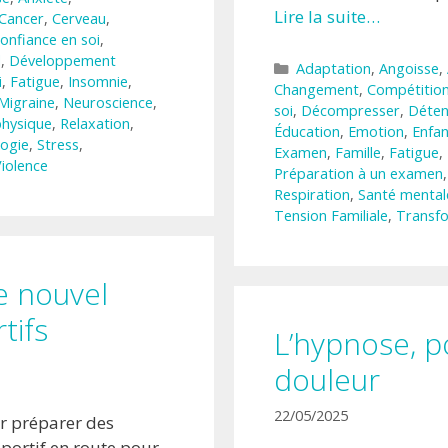
Lire la suite…
Cancer
,
Cerveau
,
onfiance en soi
,
l
,
Développement
Catégories
Adaptation
,
Angoisse
,
i
,
Fatigue
,
Insomnie
,
Changement
,
Compétitio
Migraine
,
Neuroscience
,
soi
,
Décompresser
,
Déten
physique
,
Relaxation
,
Éducation
,
Emotion
,
Enfan
ogie
,
Stress
,
Examen
,
Famille
,
Fatigue
,
iolence
Préparation à un examen
Respiration
,
Santé mental
Tension Familiale
,
Transf
le nouvel
tifs
L’hypnose, p
douleur
22/05/2025
ur préparer des
sportif en route pour