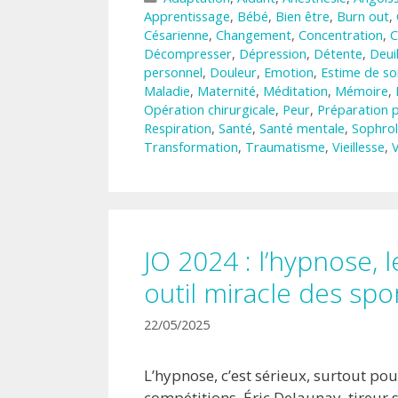
Apprentissage
,
Bébé
,
Bien être
,
Burn out
,
Césarienne
,
Changement
,
Concentration
,
C
Décompresser
,
Dépression
,
Détente
,
Deui
personnel
,
Douleur
,
Emotion
,
Estime de so
Maladie
,
Maternité
,
Méditation
,
Mémoire
,
Opération chirurgicale
,
Peur
,
Préparation 
Respiration
,
Santé
,
Santé mentale
,
Sophrol
Transformation
,
Traumatisme
,
Vieillesse
,
V
JO 2024 : l’hypnose, 
outil miracle des spor
22/05/2025
L’hypnose, c’est sérieux, surtout po
compétitions. Éric Delaunay, tireur 