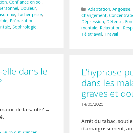
tion
,
Confiance en soi
,
ersonnel
,
Douleur
,
Catégories
Adaptation
,
Angoisse
,
nsomnie
,
Lacher prise
,
Changement
,
Concentrati
obie
,
Préparation
Dépression
,
Détente
,
Emo
ntale
,
Sophrologie
,
mentale
,
Relaxation
,
Resp
Télétravail
,
Travail
-elle dans le
L’hypnose po
?
dans les mal
graves et do
14/05/2025
omaine de la santé ? →
é.
Arrêt du tabac, soutie
d’amaigrissement, am
e
,
Burn out
,
Cancer
,