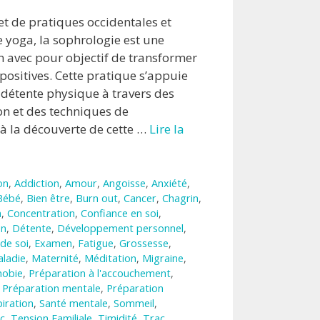
et de pratiques occidentales et
le yoga, la sophrologie est une
 avec pour objectif de transformer
ositives. Cette pratique s’appuie
 détente physique à travers des
on et des techniques de
 à la découverte de cette …
Lire la
on
,
Addiction
,
Amour
,
Angoisse
,
Anxiété
,
Bébé
,
Bien être
,
Burn out
,
Cancer
,
Chagrin
,
n
,
Concentration
,
Confiance en soi
,
on
,
Détente
,
Développement personnel
,
de soi
,
Examen
,
Fatigue
,
Grossesse
,
ladie
,
Maternité
,
Méditation
,
Migraine
,
hobie
,
Préparation à l'accouchement
,
,
Préparation mentale
,
Préparation
iration
,
Santé mentale
,
Sommeil
,
c
,
Tension Familiale
,
Timidité
,
Trac
,