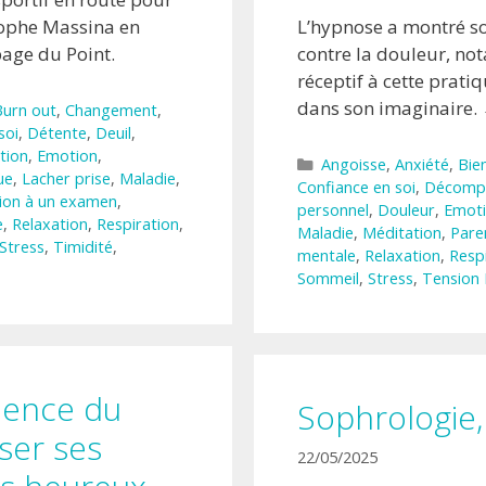
stophe Massina en
L’hypnose a montré son
page du Point.
contre la douleur, no
réceptif à cette pratiq
dans son imaginaire.
Burn out
,
Changement
,
soi
,
Détente
,
Deuil
,
tion
,
Emotion
,
Catégories
Angoisse
,
Anxiété
,
Bie
ue
,
Lacher prise
,
Maladie
,
Confiance en soi
,
Décomp
ion à un examen
,
personnel
,
Douleur
,
Emot
e
,
Relaxation
,
Respiration
,
Maladie
,
Méditation
,
Pare
Stress
,
Timidité
,
mentale
,
Relaxation
,
Resp
Sommeil
,
Stress
,
Tension 
cience du
Sophrologie,
ser ses
22/05/2025