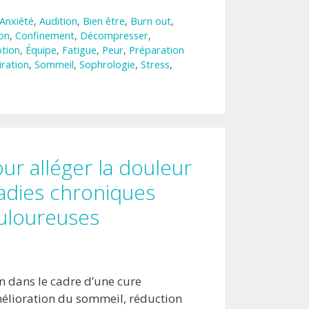
Anxiété
,
Audition
,
Bien être
,
Burn out
,
on
,
Confinement
,
Décompresser
,
tion
,
Équipe
,
Fatigue
,
Peur
,
Préparation
iration
,
Sommeil
,
Sophrologie
,
Stress
,
ur alléger la douleur
adies chroniques
uloureuses
n dans le cadre d’une cure
élioration du sommeil, réduction