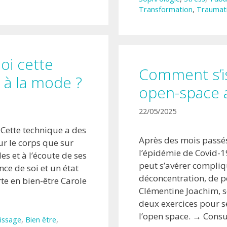
Transformation
,
Traumat
oi cette
Comment s’is
 à la mode ?
open-space a
22/05/2025
? Cette technique a des
Après des mois passés 
ur le corps que sur
l’épidémie de Covid-1
es et à l’écoute de ses
peut s’avérer compliq
ce de soi et un état
déconcentration, de pe
rte en bien-être Carole
Clémentine Joachim, s
deux exercices pour s
l’open space. → Consu
issage
,
Bien être
,