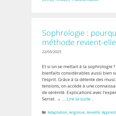
Sophrologie : pourqu
méthode revient-elle
22/05/2025
Et si on se mettait à la sophrologie 
bienfaits considérables aussi bien s
l’esprit. Grâce à la détente des muscl
tensions, on accède à une connaissan
de sérénité. Explications avec l’expe
Serrat. → …
Lire la suite…
Catégories
Adaptation
,
Angoisse
,
Anxiété
,
Apprent