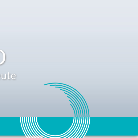
D
ute