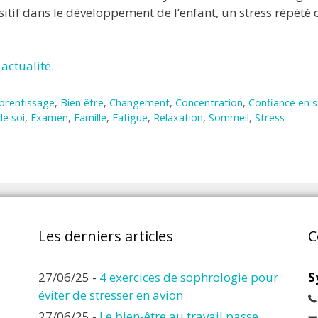
itif dans le développement de l’enfant, un stress répété 
actualité.
prentissage
,
Bien être
,
Changement
,
Concentration
,
Confiance en s
de soi
,
Examen
,
Famille
,
Fatigue
,
Relaxation
,
Sommeil
,
Stress
Les derniers articles
C
27/06/25
-
4 exercices de sophrologie pour
S
éviter de stresser en avion
27/06/25
-
Le bien-être au travail passe