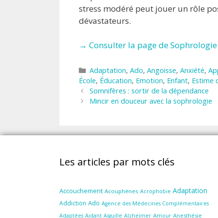
stress modéré peut jouer un rôle pos
dévastateurs.
→ Consulter la page de Sophrologie 
Catégories
Adaptation
,
Ado
,
Angoisse
,
Anxiété
,
Ap
École
,
Éducation
,
Emotion
,
Enfant
,
Estime 
Somnifères : sortir de la dépendance
Mincir en douceur avec la sophrologie
Les articles par mots clés
Adaptation
Accouchement
Acouphènes
Acrophobie
Ado
Addiction
Agence des Médecines Complémentaires
Aidant
Amour
Anesthésie
Adaptées
Aiguille
Alzheimer