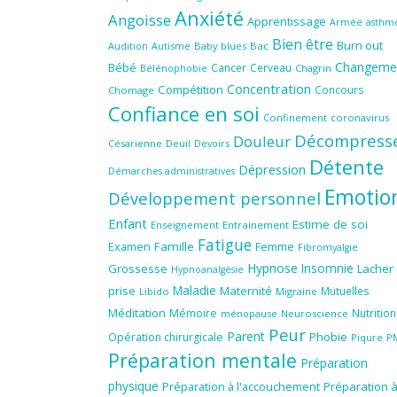
Anxiété
Angoisse
Apprentissage
Armée
asthm
Bien être
Burn out
Audition
Autisme
Baby blues
Bac
Changeme
Bébé
Cancer
Cerveau
Chagrin
Bélénophobie
Concentration
Compétition
Concours
Chomage
Confiance en soi
Confinement
coronavirus
Décompress
Douleur
Césarienne
Deuil
Devoirs
Détente
Dépression
Démarches administratives
Emotio
Développement personnel
Enfant
Estime de soi
Enseignement
Entrainement
Fatigue
Famille
Femme
Examen
Fibromyalgie
Hypnose
Insomnie
Grossesse
Lacher
Hypnoanalgésie
Maladie
prise
Maternité
Mutuelles
Libido
Migraine
Méditation
Mémoire
Nutrition
ménopause
Neuroscience
Peur
Parent
Phobie
Opération chirurgicale
Piqure
P
Préparation mentale
Préparation
physique
Préparation à l'accouchement
Préparation 