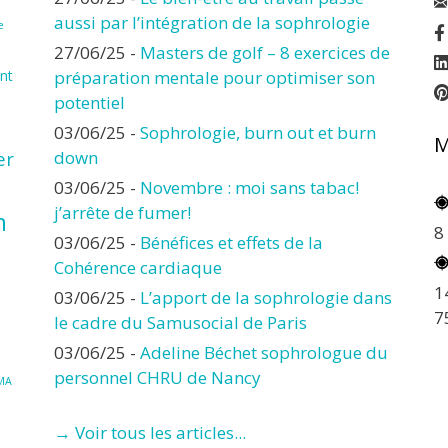
aussi par l’intégration de la sophrologie
e
27/06/25
-
Masters de golf – 8 exercices de
nt
préparation mentale pour optimiser son
potentiel
03/06/25
-
Sophrologie, burn out et burn
M
er
down
03/06/25
-
Novembre : moi sans tabac!
j’arrête de fumer!
n
8
03/06/25
-
Bénéfices et effets de la
Cohérence cardiaque
1
03/06/25
-
L’apport de la sophrologie dans
7
le cadre du Samusocial de Paris
03/06/25
-
Adeline Béchet sophrologue du
personnel CHRU de Nancy
MA
→ Voir tous les articles...
à