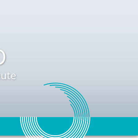
D
ute