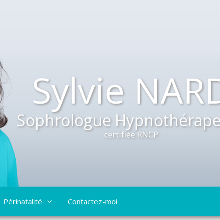
Sylvie NAR
Sophrologue Hypnothérape
certifiée RNCP
Périnatalité
Contactez-moi