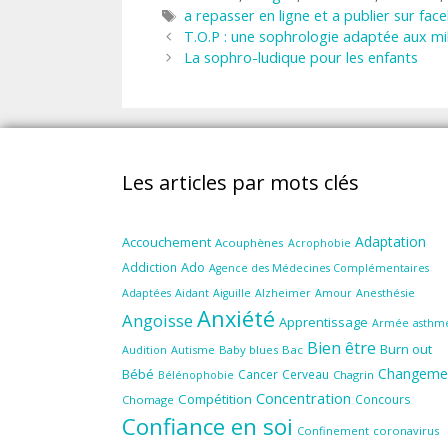
Étiquettes
a repasser en ligne et a publier sur fac
T.O.P : une sophrologie adaptée aux mil
La sophro-ludique pour les enfants
Les articles par mots clés
Adaptation
Accouchement
Acouphènes
Acrophobie
Ado
Addiction
Agence des Médecines Complémentaires
Aidant
Amour
Anesthésie
Adaptées
Aiguille
Alzheimer
Anxiété
Angoisse
Apprentissage
Armée
asthm
Bien être
Burn out
Audition
Autisme
Baby blues
Bac
Changeme
Bébé
Cancer
Cerveau
Chagrin
Bélénophobie
Concentration
Compétition
Concours
Chomage
Confiance en soi
Confinement
coronavirus