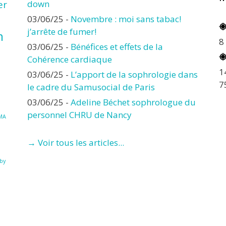
er
down
03/06/25
-
Novembre : moi sans tabac!
j’arrête de fumer!
n
8
03/06/25
-
Bénéfices et effets de la
Cohérence cardiaque
1
03/06/25
-
L’apport de la sophrologie dans
7
le cadre du Samusocial de Paris
03/06/25
-
Adeline Béchet sophrologue du
personnel CHRU de Nancy
MA
→ Voir tous les articles...
à
by