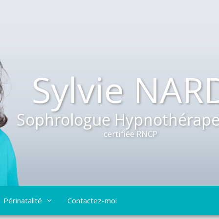
Sylvie NAR
Sophrologue Hypnothérape
certifiée RNCP
Périnatalité
Contactez-moi