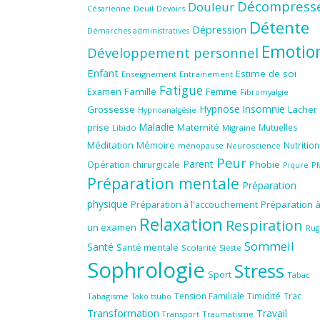
Décompress
Douleur
Césarienne
Deuil
Devoirs
Détente
Dépression
Démarches administratives
Emotio
Développement personnel
Enfant
Estime de soi
Enseignement
Entrainement
Fatigue
Famille
Femme
Examen
Fibromyalgie
Hypnose
Insomnie
Grossesse
Lacher
Hypnoanalgésie
Maladie
prise
Maternité
Mutuelles
Libido
Migraine
Méditation
Mémoire
Nutrition
ménopause
Neuroscience
Peur
Parent
Phobie
Opération chirurgicale
Piqure
P
Préparation mentale
Préparation
physique
Préparation à l'accouchement
Préparation 
Relaxation
Respiration
un examen
Rug
Sommeil
Santé
Santé mentale
Scolarité
Sieste
Sophrologie
Stress
Sport
Tabac
Tension Familiale
Timidité
Trac
Tabagisme
Tako tsubo
Transformation
Travail
Transport
Traumatisme