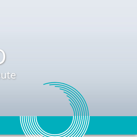
D
ute