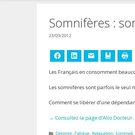
!
Somnifères : so
23/03/2012
Facebook
LinkedIn
E-mail
Ajouter aux
Im
Les Français en consomment beauco
Les somnifères sont parfois le seul
Comment se libérer d’une dépendance
→ Consultez la page d’Allo Docteur.
Catégories
Détente
,
Fatigue
,
Relaxation
,
Sommeil
,