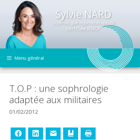
Sylvie NARD
Sophrologue Hypnothérapeute
certifiée RNCP
Aller
Menu général
au
contenu
T.O.P : une sophrologie
adaptée aux militaires
01/02/2012
Facebook
LinkedIn
E-mail
Ajouter aux favoris
Imprimer