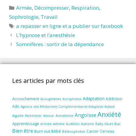
Catégories
Armée
,
Décompresser
,
Respiration
,
Sophrologie
,
Travail
Étiquettes
a repasser en ligne et a publier sur facebook
L’hypnose et l’anesthésie
Somnifères : sortir de la dépendance
Les articles par mots clés
Adaptation
Accouchement
Addiction
Acouphènes
Acrophobie
Ado
Aidant
Agence des Médecines Complémentaires Adaptées
Anxiété
Angoisse
Amour
Anesthésie
Aiguille
Alzheimer
Apprentissage
Audition
Autisme
Baby blues
Bac
Armée
asthme
Bien être
Burn out
Bébé
Cancer
Cerveau
Bélénophobie