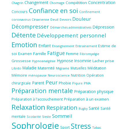
Concentration
Changement
Compétition
Chagrin
Chomage
Confiance en soi
Concours
Confinement
Douleur
coronavirus
Césarienne
Deuil
Devoirs
Décompresser
Dépression
Démarches administratives
Détente
Développement personnel
Emotion
Enfant
Estime de
Enseignement
Entrainement
Fatigue
soi
Famille
Femme
Examen
Fibromyalgie
Hypnose
Insomnie
Grossesse
Lacher prise
Hypnoanalgésie
Maladie
Maternité
Méditation
Mutuelles
Libido
Migraine
Mémoire
Nutrition
Opération
ménopause
Neuroscience
Peur
Parent
Phobie
chirurgicale
Piqure
PMA
Préparation mentale
Préparation physique
Préparation à l'accouchement
Préparation à un examen
Relaxation
Respiration
Santé
Santé
Rugby
Sommeil
mentale
Scolarité
Sieste
Sophrologie
Stress
Sport
Tabac