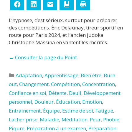
Facebook
LinkedIn
E-mail
Ajouter aux favoris
Imprimer
L’hypnose, c’est sérieux, surtout pour préparer
des compétitions. Éric Delaunay, tireur sportif en
route pour Paris 2024, et l’ancien judoka
Christophe Massina en vantent les mérites.
→ Consulter la page du Point.
Catégories
Adaptation
,
Apprentissage
,
Bien être
,
Burn
out
,
Changement
,
Compétition
,
Concentration
,
Confiance en soi
,
Détente
,
Deuil
,
Développement
personnel
,
Douleur
,
Éducation
,
Emotion
,
Entrainement
,
Équipe
,
Estime de soi
,
Fatigue
,
Lacher prise
,
Maladie
,
Méditation
,
Peur
,
Phobie
,
Piqure
,
Préparation à un examen
,
Préparation