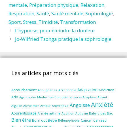
mentale
,
Préparation physique
,
Relaxation
,
Respiration
,
Santé
,
Santé mentale
,
Sophrologie
,
Sport
,
Stress
,
Timidité
,
Transformation
L’hypnose, pour éteindre la douleur
Jo-Wilfried Tsonga pratique la sophrologie
Les articles par mots clés
Adaptation
Accouchement
Addiction
Acouphènes
Acrophobie
Ado
Aidant
Agence des Médecines Complémentaires Adaptées
Anxiété
Angoisse
Amour
Anesthésie
Aiguille
Alzheimer
Apprentissage
Audition
Autisme
Baby blues
Bac
Armée
asthme
Bien être
Burn out
Bébé
Cancer
Cerveau
Bélénophobie
Concentration