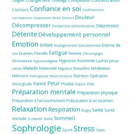
Changement
Compétition
Chagrin
Chomage
Confiance en soi
Concours
Confinement
Douleur
coronavirus
Césarienne
Deuil
Devoirs
Décompresser
Dépression
Démarches administratives
Détente
Développement personnel
Emotion
Enfant
Estime de
Enseignement
Entrainement
Fatigue
soi
Famille
Femme
Examen
Fibromyalgie
Hypnose
Insomnie
Grossesse
Lacher prise
Hypnoanalgésie
Maladie
Maternité
Méditation
Mutuelles
Libido
Migraine
Mémoire
Nutrition
Opération
ménopause
Neuroscience
Peur
Parent
Phobie
chirurgicale
Piqure
PMA
Préparation mentale
Préparation physique
Préparation à l'accouchement
Préparation à un examen
Relaxation
Respiration
Santé
Santé
Rugby
Sommeil
mentale
Scolarité
Sieste
Sophrologie
Stress
Sport
Tabac