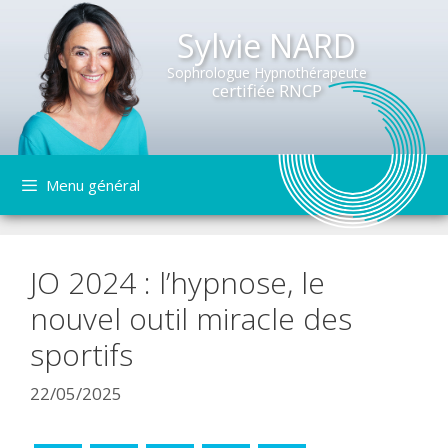
Sylvie NARD
Sophrologue Hypnothérapeute
certifiée RNCP
Aller
Menu général
au
contenu
JO 2024 : l’hypnose, le
nouvel outil miracle des
sportifs
22/05/2025