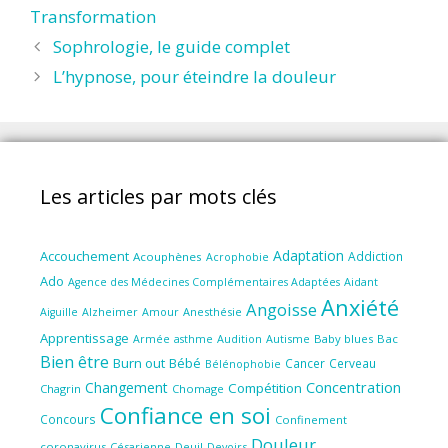
Transformation
Sophrologie, le guide complet
L’hypnose, pour éteindre la douleur
Les articles par mots clés
Adaptation
Accouchement
Addiction
Acouphènes
Acrophobie
Ado
Aidant
Agence des Médecines Complémentaires Adaptées
Anxiété
Angoisse
Amour
Anesthésie
Aiguille
Alzheimer
Apprentissage
Audition
Autisme
Baby blues
Bac
Armée
asthme
Bien être
Burn out
Bébé
Cancer
Cerveau
Bélénophobie
Concentration
Changement
Compétition
Chagrin
Chomage
Confiance en soi
Concours
Confinement
Douleur
coronavirus
Césarienne
Deuil
Devoirs