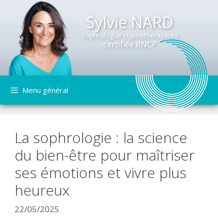
Sylvie NARD
Sophrologue Hypnothérapeute
certifiée RNCP
Aller
Menu général
au
contenu
La sophrologie : la science
du bien-être pour maîtriser
ses émotions et vivre plus
heureux
22/05/2025