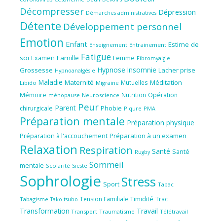
Décompresser
Dépression
Démarches administratives
Détente
Développement personnel
Emotion
Enfant
Estime de
Enseignement
Entrainement
Fatigue
soi
Famille
Femme
Examen
Fibromyalgie
Hypnose
Insomnie
Grossesse
Lacher prise
Hypnoanalgésie
Maladie
Maternité
Méditation
Mutuelles
Libido
Migraine
Mémoire
Nutrition
Opération
ménopause
Neuroscience
Peur
Parent
Phobie
chirurgicale
Piqure
PMA
Préparation mentale
Préparation physique
Préparation à l'accouchement
Préparation à un examen
Relaxation
Respiration
Santé
Santé
Rugby
Sommeil
mentale
Scolarité
Sieste
Sophrologie
Stress
Sport
Tabac
Tension Familiale
Timidité
Trac
Tabagisme
Tako tsubo
Transformation
Travail
Transport
Traumatisme
Télétravail