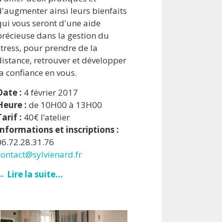
d'augmenter ainsi leurs bienfaits
qui vous seront d'une aide
précieuse dans la gestion du
stress, pour prendre de la
distance, retrouver et développer
la confiance en vous.
Date :
4 février 2017
Heure :
de 10H00 à 13H00
Tarif :
40€ l’atelier
Informations et inscriptions :
06.72.28.31.76
contact@sylvienard.fr
→ Lire la suite...