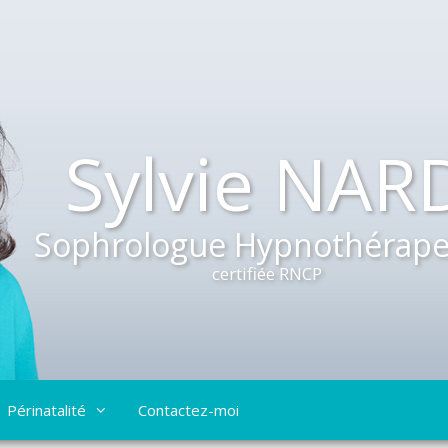
Sylvie NAR
Sophrologue Hypnothérape
certifiée RNCP
Périnatalité
Contactez-moi