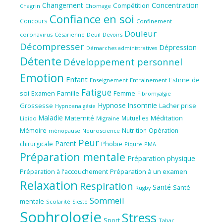
Concentration
Changement
Compétition
Chagrin
Chomage
Confiance en soi
Concours
Confinement
Douleur
coronavirus
Césarienne
Deuil
Devoirs
Décompresser
Dépression
Démarches administratives
Détente
Développement personnel
Emotion
Enfant
Estime de
Enseignement
Entrainement
Fatigue
soi
Famille
Femme
Examen
Fibromyalgie
Hypnose
Insomnie
Grossesse
Lacher prise
Hypnoanalgésie
Maladie
Maternité
Méditation
Mutuelles
Libido
Migraine
Mémoire
Nutrition
Opération
ménopause
Neuroscience
Peur
Parent
Phobie
chirurgicale
Piqure
PMA
Préparation mentale
Préparation physique
Préparation à l'accouchement
Préparation à un examen
Relaxation
Respiration
Santé
Santé
Rugby
Sommeil
mentale
Scolarité
Sieste
Sophrologie
Stress
Sport
Tabac