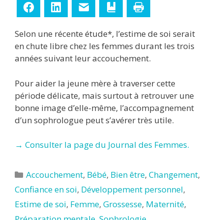
Facebook
LinkedIn
E-mail
Ajouter aux favoris
Imprimer
Selon une récente étude*, l’estime de soi serait
en chute libre chez les femmes durant les trois
années suivant leur accouchement.
Pour aider la jeune mère à traverser cette
période délicate, mais surtout à retrouver une
bonne image d’elle-même, l’accompagnement
d’un sophrologue peut s’avérer très utile.
→ Consulter la page du Journal des Femmes.
Catégories
Accouchement
,
Bébé
,
Bien être
,
Changement
,
Confiance en soi
,
Développement personnel
,
Estime de soi
,
Femme
,
Grossesse
,
Maternité
,
Préparation mentale
,
Sophrologie
,