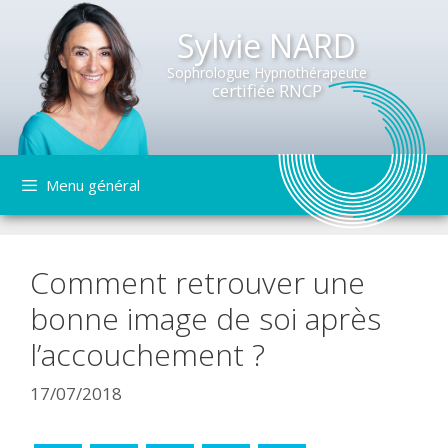
Sylvie NARD
Sophrologue Hypnothérapeute
certifiée RNCP
Aller
Menu général
au
contenu
Comment retrouver une
bonne image de soi après
l’accouchement ?
17/07/2018