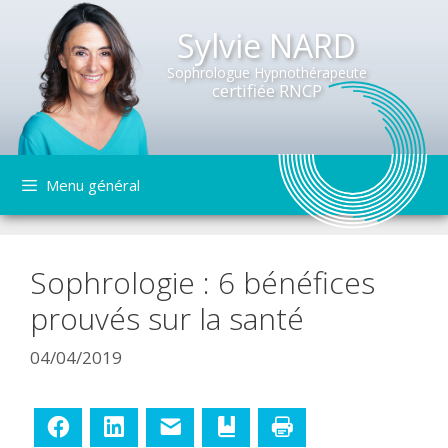
Sylvie NARD
Sophrologue Hypnothérapeute
certifiée RNCP
Aller
Menu général
au
contenu
Sophrologie : 6 bénéfices
prouvés sur la santé
04/04/2019
Facebook
LinkedIn
E-mail
Ajouter aux favoris
Imprimer