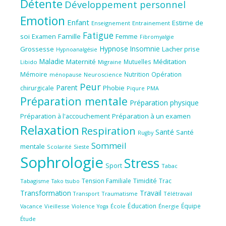
Détente
Développement personnel
Emotion
Enfant
Estime de
Enseignement
Entrainement
Fatigue
soi
Famille
Femme
Examen
Fibromyalgie
Hypnose
Insomnie
Grossesse
Lacher prise
Hypnoanalgésie
Maladie
Maternité
Méditation
Mutuelles
Libido
Migraine
Mémoire
Nutrition
Opération
ménopause
Neuroscience
Peur
Parent
Phobie
chirurgicale
Piqure
PMA
Préparation mentale
Préparation physique
Préparation à l'accouchement
Préparation à un examen
Relaxation
Respiration
Santé
Santé
Rugby
Sommeil
mentale
Scolarité
Sieste
Sophrologie
Stress
Sport
Tabac
Tension Familiale
Timidité
Trac
Tabagisme
Tako tsubo
Transformation
Travail
Transport
Traumatisme
Télétravail
Éducation
Équipe
Vieillesse
Violence
École
Énergie
Vacance
Yoga
Étude