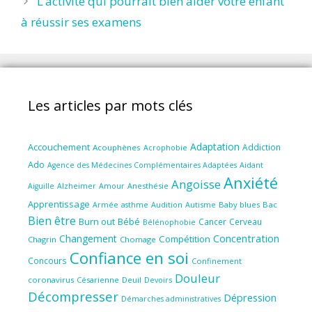
L’activité qui pourrait bien aider votre enfant
à réussir ses examens
Les articles par mots clés
Adaptation
Accouchement
Addiction
Acouphènes
Acrophobie
Ado
Aidant
Agence des Médecines Complémentaires Adaptées
Anxiété
Angoisse
Amour
Anesthésie
Aiguille
Alzheimer
Apprentissage
Audition
Autisme
Baby blues
Bac
Armée
asthme
Bien être
Burn out
Bébé
Cancer
Cerveau
Bélénophobie
Concentration
Changement
Compétition
Chagrin
Chomage
Confiance en soi
Concours
Confinement
Douleur
coronavirus
Césarienne
Deuil
Devoirs
Décompresser
Dépression
Démarches administratives