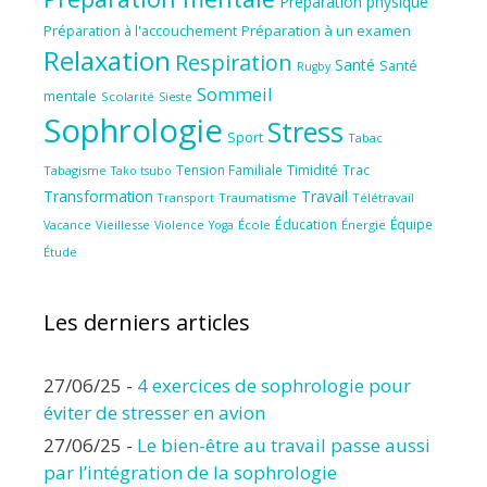
Préparation physique
Préparation à l'accouchement
Préparation à un examen
Relaxation
Respiration
Santé
Santé
Rugby
Sommeil
mentale
Scolarité
Sieste
Sophrologie
Stress
Sport
Tabac
Tension Familiale
Timidité
Trac
Tabagisme
Tako tsubo
Transformation
Travail
Transport
Traumatisme
Télétravail
Éducation
Équipe
Vieillesse
Violence
École
Énergie
Vacance
Yoga
Étude
Les derniers articles
27/06/25
-
4 exercices de sophrologie pour
éviter de stresser en avion
27/06/25
-
Le bien-être au travail passe aussi
par l’intégration de la sophrologie