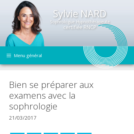
Sylvie NARD
Sophrologue Hypnothérapeute
certifiée RNCP
Aller
Menu général
au
contenu
Bien se préparer aux
examens avec la
sophrologie
21/03/2017