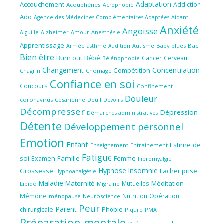
Adaptation
Accouchement
Addiction
Acouphènes
Acrophobie
Ado
Aidant
Agence des Médecines Complémentaires Adaptées
Anxiété
Angoisse
Amour
Anesthésie
Aiguille
Alzheimer
Apprentissage
Audition
Autisme
Baby blues
Bac
Armée
asthme
Bien être
Burn out
Bébé
Cancer
Cerveau
Bélénophobie
Concentration
Changement
Compétition
Chagrin
Chomage
Confiance en soi
Concours
Confinement
Douleur
coronavirus
Césarienne
Deuil
Devoirs
Décompresser
Dépression
Démarches administratives
Détente
Développement personnel
Emotion
Enfant
Estime de
Enseignement
Entrainement
Fatigue
soi
Famille
Femme
Examen
Fibromyalgie
Hypnose
Insomnie
Grossesse
Lacher prise
Hypnoanalgésie
Maladie
Maternité
Méditation
Mutuelles
Libido
Migraine
Mémoire
Nutrition
Opération
ménopause
Neuroscience
Peur
Parent
Phobie
chirurgicale
Piqure
PMA
Préparation mentale