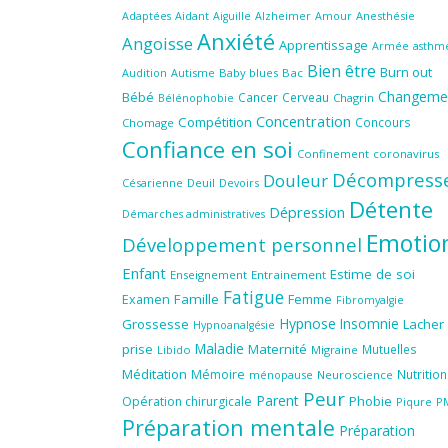
Aidant
Amour
Anesthésie
Adaptées
Aiguille
Alzheimer
Anxiété
Angoisse
Apprentissage
Armée
asthm
Bien être
Burn out
Audition
Autisme
Baby blues
Bac
Changeme
Bébé
Cancer
Cerveau
Chagrin
Bélénophobie
Concentration
Compétition
Concours
Chomage
Confiance en soi
Confinement
coronavirus
Décompress
Douleur
Césarienne
Deuil
Devoirs
Détente
Dépression
Démarches administratives
Emotio
Développement personnel
Enfant
Estime de soi
Enseignement
Entrainement
Fatigue
Famille
Femme
Examen
Fibromyalgie
Hypnose
Insomnie
Grossesse
Lacher
Hypnoanalgésie
Maladie
prise
Maternité
Mutuelles
Libido
Migraine
Méditation
Mémoire
Nutrition
ménopause
Neuroscience
Peur
Parent
Phobie
Opération chirurgicale
Piqure
P
Préparation mentale
Préparation