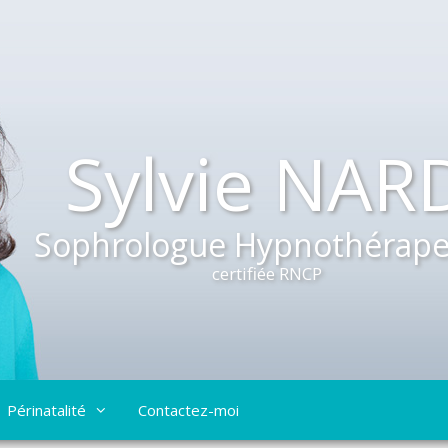
Sylvie NAR
Sophrologue Hypnothérape
certifiée RNCP
Périnatalité
Contactez-moi