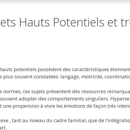
ets Hauts Potentiels et t
 favoris
primer
à hauts potentiels possèdent des caractéristiques étonnan
e plus souvent constatées: langage, motricité, coordinat
s normes, ces sujets présentent des ressources remarquabl
a souvent adopter des comportements singuliers. Hypersensi
t une propension à vivre les émotions de façon très inten
exe , tant au niveau du cadre familial, que de l’intégrati
art.