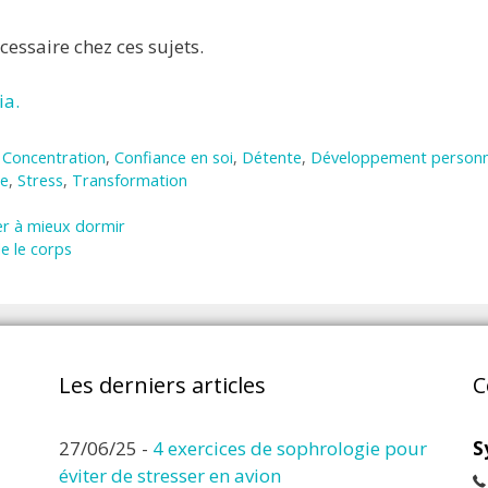
ssaire chez ces sujets.
ia.
,
Concentration
,
Confiance en soi
,
Détente
,
Développement personn
ie
,
Stress
,
Transformation
er à mieux dormir
de le corps
Les derniers articles
C
27/06/25
-
4 exercices de sophrologie pour
S
éviter de stresser en avion