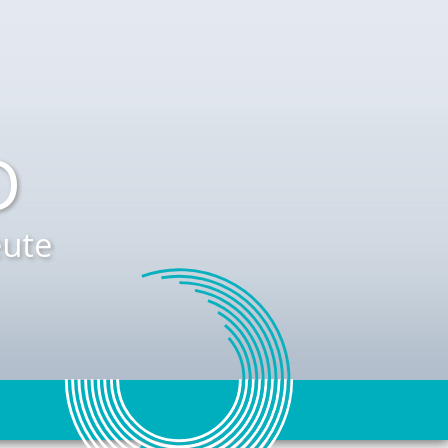
D
ute