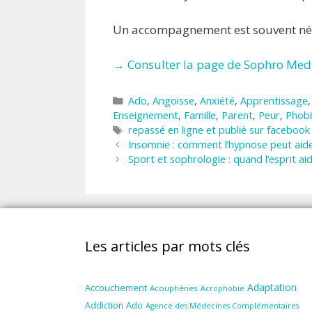
Un accompagnement est souvent néce
→ Consulter la page de Sophro Med
Catégories
Ado
,
Angoisse
,
Anxiété
,
Apprentissage
Enseignement
,
Famille
,
Parent
,
Peur
,
Phob
Étiquettes
repassé en ligne et publié sur facebook
Insomnie : comment l’hypnose peut aid
Sport et sophrologie : quand l’esprit ai
Les articles par mots clés
Adaptation
Accouchement
Acouphènes
Acrophobie
Ado
Addiction
Agence des Médecines Complémentaires