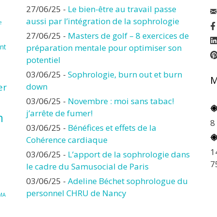
27/06/25
-
Le bien-être au travail passe
aussi par l’intégration de la sophrologie
e
27/06/25
-
Masters de golf – 8 exercices de
nt
préparation mentale pour optimiser son
potentiel
03/06/25
-
Sophrologie, burn out et burn
M
er
down
03/06/25
-
Novembre : moi sans tabac!
j’arrête de fumer!
n
8
03/06/25
-
Bénéfices et effets de la
Cohérence cardiaque
1
03/06/25
-
L’apport de la sophrologie dans
7
le cadre du Samusocial de Paris
03/06/25
-
Adeline Béchet sophrologue du
personnel CHRU de Nancy
MA