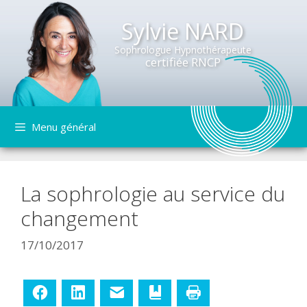
Sylvie NARD
Sophrologue Hypnothérapeute
certifiée RNCP
Aller
Menu général
au
contenu
La sophrologie au service du
changement
17/10/2017
Facebook
LinkedIn
E-mail
Ajouter aux favoris
Imprimer