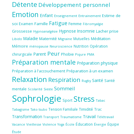
Détente
Développement personnel
Emotion
Enfant
Estime de
Enseignement
Entrainement
Fatigue
soi
Famille
Femme
Examen
Fibromyalgie
Hypnose
Insomnie
Grossesse
Lacher prise
Hypnoanalgésie
Maladie
Maternité
Méditation
Mutuelles
Libido
Migraine
Mémoire
Nutrition
Opération
ménopause
Neuroscience
Peur
Parent
Phobie
chirurgicale
Piqure
PMA
Préparation mentale
Préparation physique
Préparation à l'accouchement
Préparation à un examen
Relaxation
Respiration
Santé
Santé
Rugby
Sommeil
mentale
Scolarité
Sieste
Sophrologie
Stress
Sport
Tabac
Tension Familiale
Timidité
Trac
Tabagisme
Tako tsubo
Transformation
Travail
Transport
Traumatisme
Télétravail
Éducation
Équipe
Vieillesse
Violence
École
Énergie
Vacance
Yoga
Étude