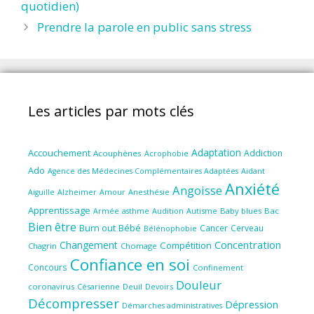
quotidien)
Prendre la parole en public sans stress
Les articles par mots clés
Adaptation
Accouchement
Addiction
Acouphènes
Acrophobie
Ado
Aidant
Agence des Médecines Complémentaires Adaptées
Anxiété
Angoisse
Amour
Anesthésie
Aiguille
Alzheimer
Apprentissage
Audition
Autisme
Baby blues
Bac
Armée
asthme
Bien être
Burn out
Bébé
Cancer
Cerveau
Bélénophobie
Concentration
Changement
Compétition
Chagrin
Chomage
Confiance en soi
Concours
Confinement
Douleur
coronavirus
Césarienne
Deuil
Devoirs
Décompresser
Dépression
Démarches administratives