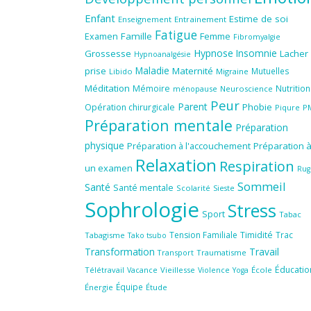
Enfant
Estime de soi
Enseignement
Entrainement
Fatigue
Famille
Femme
Examen
Fibromyalgie
Hypnose
Insomnie
Grossesse
Lacher
Hypnoanalgésie
Maladie
prise
Maternité
Mutuelles
Libido
Migraine
Méditation
Mémoire
Nutrition
ménopause
Neuroscience
Peur
Parent
Phobie
Opération chirurgicale
Piqure
P
Préparation mentale
Préparation
physique
Préparation à l'accouchement
Préparation 
Relaxation
Respiration
un examen
Rug
Sommeil
Santé
Santé mentale
Scolarité
Sieste
Sophrologie
Stress
Sport
Tabac
Tension Familiale
Timidité
Trac
Tabagisme
Tako tsubo
Transformation
Travail
Transport
Traumatisme
Éducatio
Télétravail
Vieillesse
Violence
École
Vacance
Yoga
Équipe
Énergie
Étude