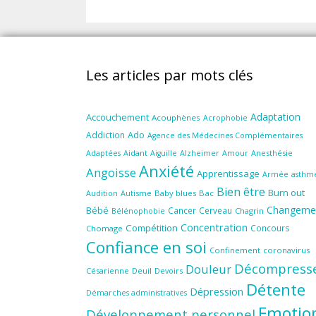
Les articles par mots clés
Adaptation
Accouchement
Acouphènes
Acrophobie
Ado
Addiction
Agence des Médecines Complémentaires
Aidant
Amour
Anesthésie
Adaptées
Aiguille
Alzheimer
Anxiété
Angoisse
Apprentissage
Armée
asthm
Bien être
Burn out
Audition
Autisme
Baby blues
Bac
Changeme
Bébé
Cancer
Cerveau
Chagrin
Bélénophobie
Concentration
Compétition
Concours
Chomage
Confiance en soi
Confinement
coronavirus
Décompress
Douleur
Césarienne
Deuil
Devoirs
Détente
Dépression
Démarches administratives
Emotio
Développement personnel