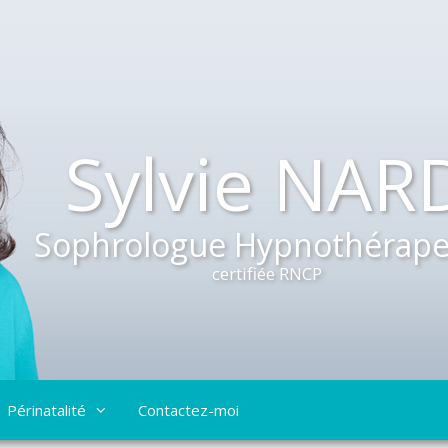
Sylvie NAR
Sophrologue Hypnothérape
certifiée RNCP
Périnatalité
Contactez-moi