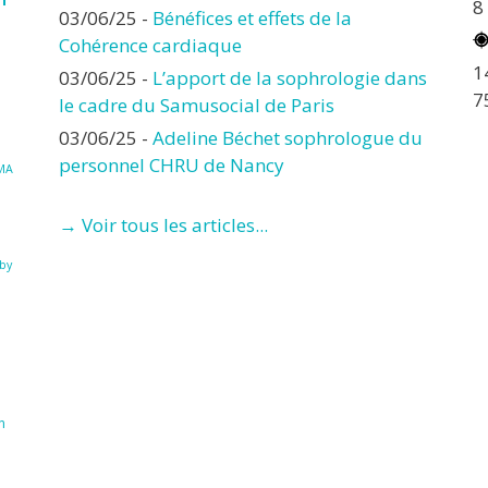
8
03/06/25
-
Bénéfices et effets de la
Cohérence cardiaque
1
03/06/25
-
L’apport de la sophrologie dans
7
le cadre du Samusocial de Paris
03/06/25
-
Adeline Béchet sophrologue du
personnel CHRU de Nancy
MA
→ Voir tous les articles...
à
by
n