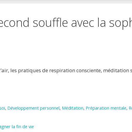
econd souffle avec la sop
 favoris
primer
air, les pratiques de respiration consciente, méditation 
soi
,
Développement personnel
,
Méditation
,
Préparation mentale
,
R
gner la fin de vie