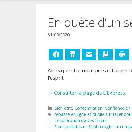
!
En quête d’un s
31/05/2020
Facebook
LinkedIn
E-mail
Ajouter aux
Im
Alors que chacun aspire a changer d’
l’esprit
→ Consulter la page de L’Express.
Catégories
Bien être
,
Concentration
,
Confiance en 
Étiquettes
repassé en ligne et publié sur facebook
L’exploration de vos 5 sens
Soins palliatifs et Sophrologie : accompa