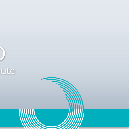
D
ute