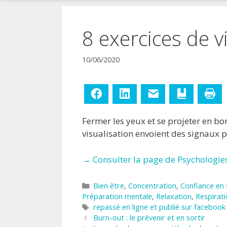
!
8 exercices de v
10/06/2020
Facebook
LinkedIn
E-mail
Ajouter aux
Im
Fermer les yeux et se projeter en bo
visualisation envoient des signaux po
→ Consulter la page de Psychologies
Catégories
Bien être
,
Concentration
,
Confiance en 
Préparation mentale
,
Relaxation
,
Respirat
Étiquettes
repassé en ligne et publié sur facebook
Burn-out : le prévenir et en sortir