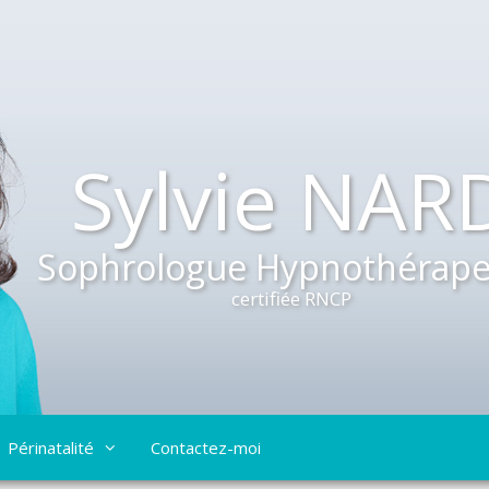
Sylvie NAR
Sophrologue Hypnothérape
certifiée RNCP
Périnatalité
Contactez-moi