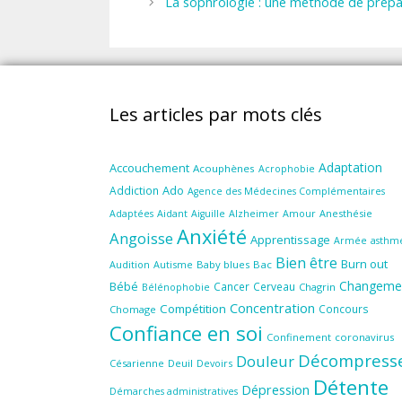
La sophrologie : une méthode de prépar
Les articles par mots clés
Adaptation
Accouchement
Acouphènes
Acrophobie
Ado
Addiction
Agence des Médecines Complémentaires
Aidant
Amour
Anesthésie
Adaptées
Aiguille
Alzheimer
Anxiété
Angoisse
Apprentissage
Armée
asthm
Bien être
Burn out
Audition
Autisme
Baby blues
Bac
Changeme
Bébé
Cancer
Cerveau
Chagrin
Bélénophobie
Concentration
Compétition
Concours
Chomage
Confiance en soi
Confinement
coronavirus
Décompress
Douleur
Césarienne
Deuil
Devoirs
Détente
Dépression
Démarches administratives