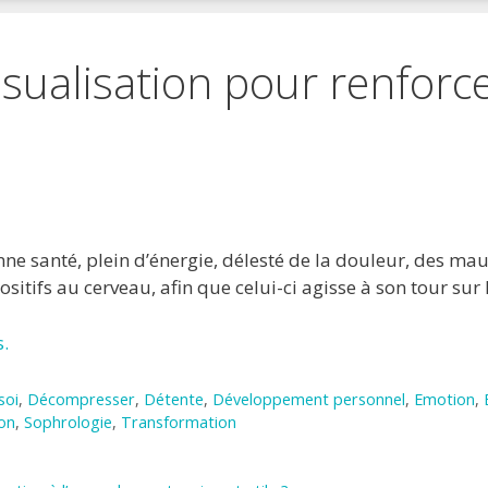
isualisation pour renforc
 favoris
primer
nne santé, plein d’énergie, délesté de la douleur, des m
sitifs au cerveau, afin que celui-ci agisse à son tour sur
.
soi
,
Décompresser
,
Détente
,
Développement personnel
,
Emotion
,
ion
,
Sophrologie
,
Transformation