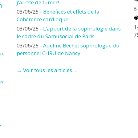
j’arrête de fumer!
n
8
03/06/25
-
Bénéfices et effets de la
Cohérence cardiaque
1
03/06/25
-
L’apport de la sophrologie dans
7
le cadre du Samusocial de Paris
03/06/25
-
Adeline Béchet sophrologue du
personnel CHRU de Nancy
MA
→ Voir tous les articles...
à
by
n