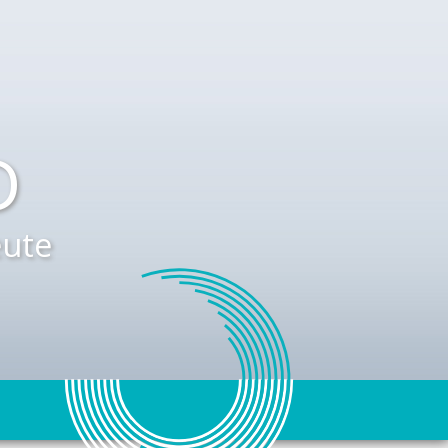
D
ute