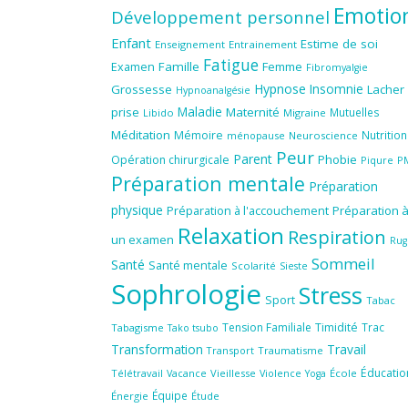
Emotio
Développement personnel
Enfant
Estime de soi
Enseignement
Entrainement
Fatigue
Famille
Femme
Examen
Fibromyalgie
Hypnose
Insomnie
Grossesse
Lacher
Hypnoanalgésie
Maladie
prise
Maternité
Mutuelles
Libido
Migraine
Méditation
Mémoire
Nutrition
ménopause
Neuroscience
Peur
Parent
Phobie
Opération chirurgicale
Piqure
P
Préparation mentale
Préparation
physique
Préparation à l'accouchement
Préparation 
Relaxation
Respiration
un examen
Rug
Sommeil
Santé
Santé mentale
Scolarité
Sieste
Sophrologie
Stress
Sport
Tabac
Tension Familiale
Timidité
Trac
Tabagisme
Tako tsubo
Transformation
Travail
Transport
Traumatisme
Éducatio
Télétravail
Vieillesse
Violence
École
Vacance
Yoga
Équipe
Énergie
Étude