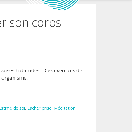
er son corps
auvaises habitudes… Ces exercices de
 l’organisme.
Estime de soi
,
Lacher prise
,
Méditation
,