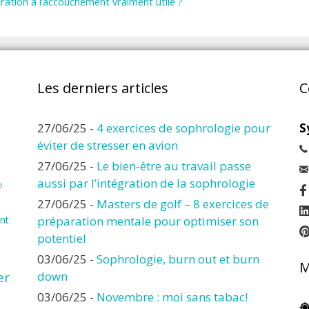
ation à l’accouchement vraiment utile ?
Les derniers articles
C
27/06/25
-
4 exercices de sophrologie pour
S
éviter de stresser en avion
27/06/25
-
Le bien-être au travail passe
aussi par l’intégration de la sophrologie
e
27/06/25
-
Masters de golf – 8 exercices de
nt
préparation mentale pour optimiser son
potentiel
03/06/25
-
Sophrologie, burn out et burn
M
er
down
03/06/25
-
Novembre : moi sans tabac!