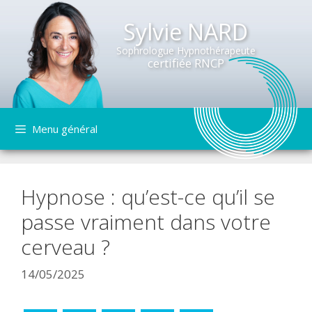
Sylvie NARD
Sophrologue Hypnothérapeute
certifiée RNCP
Aller
Menu général
au
contenu
Hypnose : qu’est-ce qu’il se
passe vraiment dans votre
cerveau ?
14/05/2025