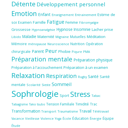
Détente
Développement personnel
Emotion
Enfant
Estime de
Enseignement
Entrainement
Fatigue
soi
Famille
Femme
Examen
Fibromyalgie
Hypnose
Insomnie
Grossesse
Lacher prise
Hypnoanalgésie
Maladie
Maternité
Méditation
Mutuelles
Libido
Migraine
Mémoire
Nutrition
Opération
ménopause
Neuroscience
Peur
Parent
Phobie
chirurgicale
Piqure
PMA
Préparation mentale
Préparation physique
Préparation à l'accouchement
Préparation à un examen
Relaxation
Respiration
Santé
Santé
Rugby
Sommeil
mentale
Scolarité
Sieste
Sophrologie
Stress
Sport
Tabac
Tension Familiale
Timidité
Trac
Tabagisme
Tako tsubo
Transformation
Travail
Transport
Traumatisme
Télétravail
Éducation
Équipe
Vieillesse
Violence
École
Énergie
Vacance
Yoga
Étude