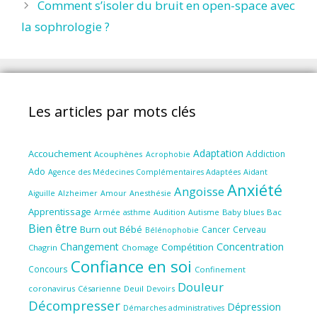
Comment s’isoler du bruit en open-space avec
la sophrologie ?
Les articles par mots clés
Adaptation
Accouchement
Addiction
Acouphènes
Acrophobie
Ado
Aidant
Agence des Médecines Complémentaires Adaptées
Anxiété
Angoisse
Amour
Anesthésie
Aiguille
Alzheimer
Apprentissage
Audition
Autisme
Baby blues
Bac
Armée
asthme
Bien être
Burn out
Bébé
Cancer
Cerveau
Bélénophobie
Concentration
Changement
Compétition
Chagrin
Chomage
Confiance en soi
Concours
Confinement
Douleur
coronavirus
Césarienne
Deuil
Devoirs
Décompresser
Dépression
Démarches administratives