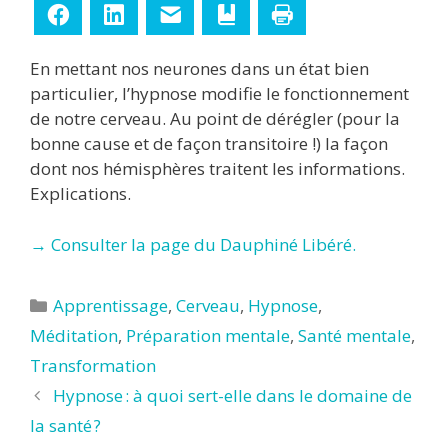
Facebook
LinkedIn
E-mail
Ajouter aux favoris
Imprimer
En mettant nos neurones dans un état bien
particulier, l’hypnose modifie le fonctionnement
de notre cerveau. Au point de dérégler (pour la
bonne cause et de façon transitoire !) la façon
dont nos hémisphères traitent les informations.
Explications.
→ Consulter la page du Dauphiné Libéré.
Catégories
Apprentissage
,
Cerveau
,
Hypnose
,
Méditation
,
Préparation mentale
,
Santé mentale
,
Transformation
Hypnose : à quoi sert-elle dans le domaine de
la santé ?