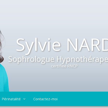
Sylvie NAR
Sophrologue Hypnothérape
certifiée RNCP
Périnatalité
Contactez-moi