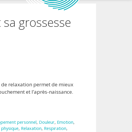
t sa grossesse
ue de relaxation permet de mieux
ouchement et l’après-naissance.
ppement personnel
,
Douleur
,
Emotion
,
 physique
,
Relaxation
,
Respiration
,