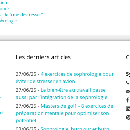
tion
ebook
’aide à me déstresser”
phrologie
Les derniers articles
C
27/06/25
-
4 exercices de sophrologie pour
S
éviter de stresser en avion
27/06/25
-
Le bien-être au travail passe
aussi par l’intégration de la sophrologie
e
27/06/25
-
Masters de golf – 8 exercices de
nt
préparation mentale pour optimiser son
potentiel
03/06/25
-
Sophrologie, burn out et burn