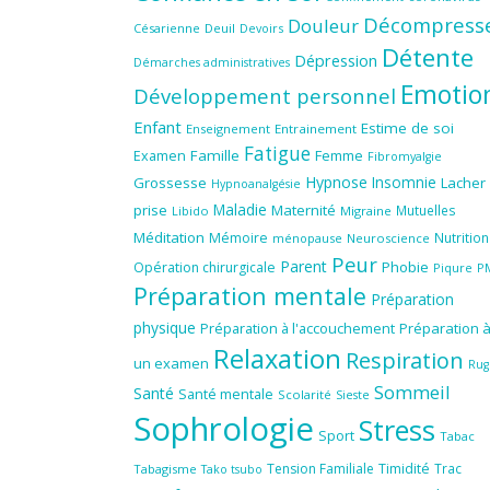
Décompress
Douleur
Césarienne
Deuil
Devoirs
Détente
Dépression
Démarches administratives
Emotio
Développement personnel
Enfant
Estime de soi
Enseignement
Entrainement
Fatigue
Famille
Femme
Examen
Fibromyalgie
Hypnose
Insomnie
Grossesse
Lacher
Hypnoanalgésie
Maladie
prise
Maternité
Mutuelles
Libido
Migraine
Méditation
Mémoire
Nutrition
ménopause
Neuroscience
Peur
Parent
Phobie
Opération chirurgicale
Piqure
P
Préparation mentale
Préparation
physique
Préparation à l'accouchement
Préparation 
Relaxation
Respiration
un examen
Rug
Sommeil
Santé
Santé mentale
Scolarité
Sieste
Sophrologie
Stress
Sport
Tabac
Tension Familiale
Timidité
Trac
Tabagisme
Tako tsubo