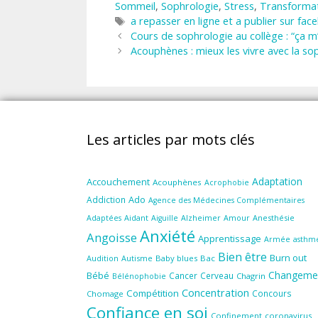
Sommeil
,
Sophrologie
,
Stress
,
Transforma
Étiquettes
a repasser en ligne et a publier sur fac
Cours de sophrologie au collège : “ça m
Acouphènes : mieux les vivre avec la so
Les articles par mots clés
Adaptation
Accouchement
Acouphènes
Acrophobie
Ado
Addiction
Agence des Médecines Complémentaires
Aidant
Amour
Anesthésie
Adaptées
Aiguille
Alzheimer
Anxiété
Angoisse
Apprentissage
Armée
asthm
Bien être
Burn out
Audition
Autisme
Baby blues
Bac
Changeme
Bébé
Cancer
Cerveau
Chagrin
Bélénophobie
Concentration
Compétition
Concours
Chomage
Confiance en soi
Confinement
coronavirus