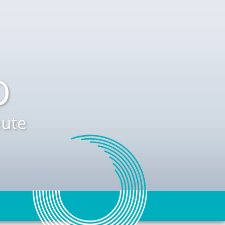
D
ute