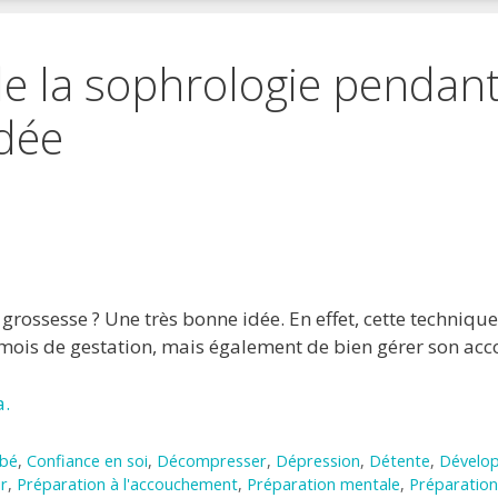
de la sophrologie pendan
dée
 favoris
primer
grossesse ? Une très bonne idée. En effet, cette techniq
 mois de gestation, mais également de bien gérer son acc
a.
bé
,
Confiance en soi
,
Décompresser
,
Dépression
,
Détente
,
Dévelo
r
,
Préparation à l'accouchement
,
Préparation mentale
,
Préparation