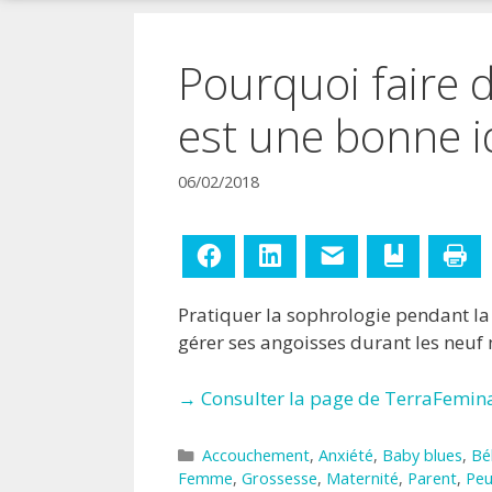
!
Pourquoi faire 
est une bonne i
06/02/2018
Facebook
LinkedIn
E-mail
Ajouter aux
Im
Pratiquer la sophrologie pendant la 
gérer ses angoisses durant les neuf
→ Consulter la page de TerraFemin
Catégories
Accouchement
,
Anxiété
,
Baby blues
,
Bé
Femme
,
Grossesse
,
Maternité
,
Parent
,
Peu