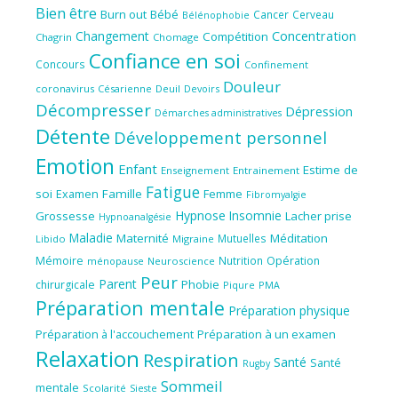
Bien être
Burn out
Bébé
Cancer
Cerveau
Bélénophobie
Concentration
Changement
Compétition
Chagrin
Chomage
Confiance en soi
Concours
Confinement
Douleur
coronavirus
Césarienne
Deuil
Devoirs
Décompresser
Dépression
Démarches administratives
Détente
Développement personnel
Emotion
Enfant
Estime de
Enseignement
Entrainement
Fatigue
soi
Famille
Femme
Examen
Fibromyalgie
Hypnose
Insomnie
Grossesse
Lacher prise
Hypnoanalgésie
Maladie
Maternité
Méditation
Mutuelles
Libido
Migraine
Mémoire
Nutrition
Opération
ménopause
Neuroscience
Peur
Parent
Phobie
chirurgicale
Piqure
PMA
Préparation mentale
Préparation physique
Préparation à l'accouchement
Préparation à un examen
Relaxation
Respiration
Santé
Santé
Rugby
Sommeil
mentale
Scolarité
Sieste