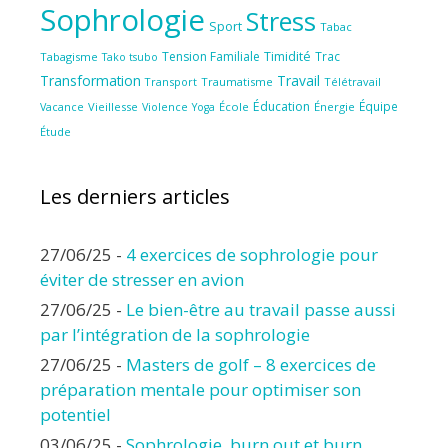
Sophrologie
Stress
Sport
Tabac
Tension Familiale
Timidité
Trac
Tabagisme
Tako tsubo
Transformation
Travail
Transport
Traumatisme
Télétravail
Éducation
Équipe
Vieillesse
Violence
École
Énergie
Vacance
Yoga
Étude
Les derniers articles
27/06/25
-
4 exercices de sophrologie pour
éviter de stresser en avion
27/06/25
-
Le bien-être au travail passe aussi
par l’intégration de la sophrologie
27/06/25
-
Masters de golf – 8 exercices de
préparation mentale pour optimiser son
potentiel
03/06/25
-
Sophrologie, burn out et burn