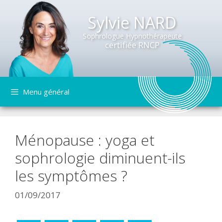
Sylvie NARD
Sophrologue Hypnothérapeute
certifiée RNCP
Aller
Menu général
au
contenu
Ménopause : yoga et
sophrologie diminuent-ils
les symptômes ?
01/09/2017