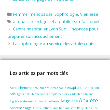
Catégories
Femme
,
ménopause
,
Sophrologie
,
Vieillesse
Étiquettes
a repasser en ligne et a publier sur facebook
Centre hospitalier Lyon Sud : l’hypnose pour
préparer son accouchement
La sophrologie au service des adolescents
Les articles par mots clés
Adaptation
Accouchement
Addiction
Acouphènes
Acrophobie
Ado
Aidant
Agence des Médecines Complémentaires Adaptées
Anxiété
Angoisse
Amour
Anesthésie
Aiguille
Alzheimer
Apprentissage
Audition
Autisme
Baby blues
Bac
Armée
asthme