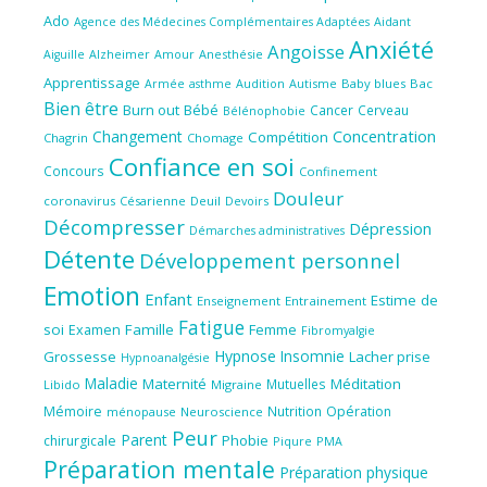
Ado
Aidant
Agence des Médecines Complémentaires Adaptées
Anxiété
Angoisse
Amour
Anesthésie
Aiguille
Alzheimer
Apprentissage
Audition
Autisme
Baby blues
Bac
Armée
asthme
Bien être
Burn out
Bébé
Cancer
Cerveau
Bélénophobie
Concentration
Changement
Compétition
Chagrin
Chomage
Confiance en soi
Concours
Confinement
Douleur
coronavirus
Césarienne
Deuil
Devoirs
Décompresser
Dépression
Démarches administratives
Détente
Développement personnel
Emotion
Enfant
Estime de
Enseignement
Entrainement
Fatigue
soi
Famille
Femme
Examen
Fibromyalgie
Hypnose
Insomnie
Grossesse
Lacher prise
Hypnoanalgésie
Maladie
Maternité
Méditation
Mutuelles
Libido
Migraine
Mémoire
Nutrition
Opération
ménopause
Neuroscience
Peur
Parent
Phobie
chirurgicale
Piqure
PMA
Préparation mentale
Préparation physique