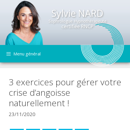
Sylvie NARD
Sophrologue Hypnothérapeute
certifiée RNCP
Aller
Menu général
au
contenu
3 exercices pour gérer votre
crise d’angoisse
naturellement !
23/11/2020