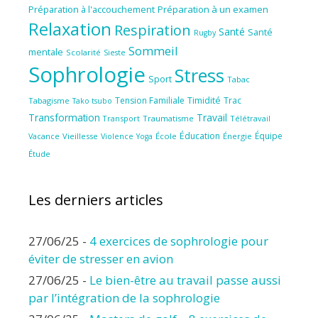
Préparation à l'accouchement
Préparation à un examen
Relaxation
Respiration
Santé
Santé
Rugby
Sommeil
mentale
Scolarité
Sieste
Sophrologie
Stress
Sport
Tabac
Tension Familiale
Timidité
Trac
Tabagisme
Tako tsubo
Transformation
Travail
Transport
Traumatisme
Télétravail
Éducation
Équipe
Vieillesse
Violence
École
Énergie
Vacance
Yoga
Étude
Les derniers articles
27/06/25
-
4 exercices de sophrologie pour
éviter de stresser en avion
27/06/25
-
Le bien-être au travail passe aussi
par l’intégration de la sophrologie