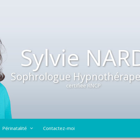
Sylvie NAR
Sophrologue Hypnothérape
certifiée RNCP
Périnatalité
Contactez-moi