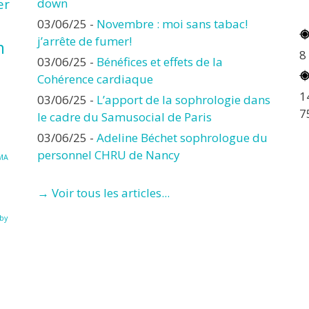
er
down
03/06/25
-
Novembre : moi sans tabac!
j’arrête de fumer!
n
8
03/06/25
-
Bénéfices et effets de la
Cohérence cardiaque
1
03/06/25
-
L’apport de la sophrologie dans
7
le cadre du Samusocial de Paris
03/06/25
-
Adeline Béchet sophrologue du
personnel CHRU de Nancy
MA
→ Voir tous les articles...
à
by