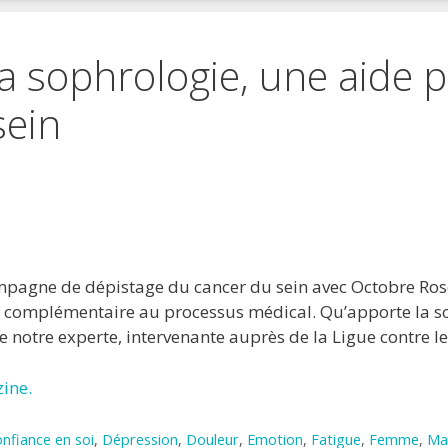
a sophrologie, une aide p
sein
 favoris
primer
ampagne de dépistage du cancer du sein avec Octobre Ros
e complémentaire au processus médical. Qu’apporte la s
de notre experte, intervenante auprès de la Ligue contre 
ine.
nfiance en soi
,
Dépression
,
Douleur
,
Emotion
,
Fatigue
,
Femme
,
Ma