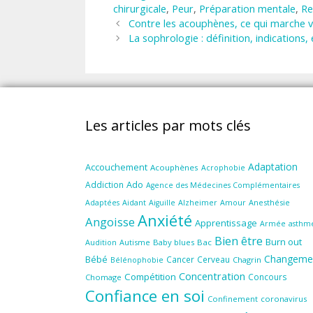
chirurgicale
,
Peur
,
Préparation mentale
,
Re
Contre les acouphènes, ce qui marche v
La sophrologie : définition, indications, 
Les articles par mots clés
Adaptation
Accouchement
Acouphènes
Acrophobie
Ado
Addiction
Agence des Médecines Complémentaires
Aidant
Amour
Anesthésie
Adaptées
Aiguille
Alzheimer
Anxiété
Angoisse
Apprentissage
Armée
asthm
Bien être
Burn out
Audition
Autisme
Baby blues
Bac
Changeme
Bébé
Cancer
Cerveau
Chagrin
Bélénophobie
Concentration
Compétition
Concours
Chomage
Confiance en soi
Confinement
coronavirus