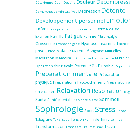
Décompress
Douleur
Césarienne
Deuil
Devoirs
Détente
Dépression
Démarches administratives
Emotio
Développement personnel
Enfant
Estime de soi
Enseignement
Entrainement
Fatigue
Famille
Femme
Examen
Fibromyalgie
Hypnose
Insomnie
Grossesse
Lacher
Hypnoanalgésie
Maladie
prise
Maternité
Mutuelles
Libido
Migraine
Méditation
Mémoire
Nutrition
ménopause
Neuroscience
Peur
Parent
Phobie
Opération chirurgicale
Piqure
P
Préparation mentale
Préparation
physique
Préparation à l'accouchement
Préparation 
Relaxation
Respiration
un examen
Rug
Sommeil
Santé
Santé mentale
Scolarité
Sieste
Sophrologie
Stress
Sport
Tabac
Tension Familiale
Timidité
Trac
Tabagisme
Tako tsubo
Transformation
Travail
Transport
Traumatisme