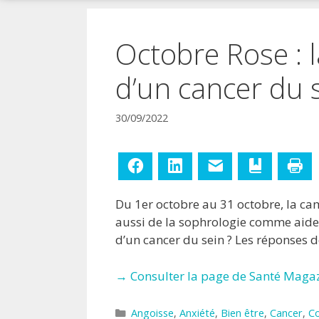
!
Octobre Rose : l
d’un cancer du 
30/09/2022
Facebook
LinkedIn
E-mail
Ajouter aux
Im
Du 1er octobre au 31 octobre, la c
aussi de la sophrologie comme aid
d’un cancer du sein ? Les réponses 
→ Consulter la page de Santé Magaz
Catégories
Angoisse
,
Anxiété
,
Bien être
,
Cancer
,
Co