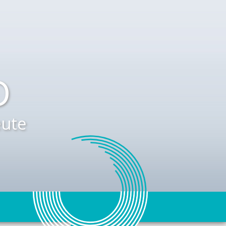
D
ute