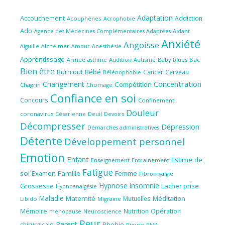
Adaptation
Accouchement
Addiction
Acouphènes
Acrophobie
Ado
Aidant
Agence des Médecines Complémentaires Adaptées
Anxiété
Angoisse
Amour
Anesthésie
Aiguille
Alzheimer
Apprentissage
Audition
Autisme
Baby blues
Bac
Armée
asthme
Bien être
Burn out
Bébé
Cancer
Cerveau
Bélénophobie
Concentration
Changement
Compétition
Chagrin
Chomage
Confiance en soi
Concours
Confinement
Douleur
coronavirus
Césarienne
Deuil
Devoirs
Décompresser
Dépression
Démarches administratives
Détente
Développement personnel
Emotion
Enfant
Estime de
Enseignement
Entrainement
Fatigue
soi
Famille
Femme
Examen
Fibromyalgie
Hypnose
Insomnie
Grossesse
Lacher prise
Hypnoanalgésie
Maladie
Maternité
Méditation
Mutuelles
Libido
Migraine
Mémoire
Nutrition
Opération
ménopause
Neuroscience
Peur
Parent
Phobie
chirurgicale
Piqure
PMA