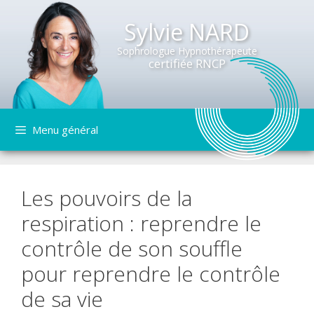
Sylvie NARD
Sophrologue Hypnothérapeute
certifiée RNCP
Aller
Menu général
au
contenu
Les pouvoirs de la
respiration : reprendre le
contrôle de son souffle
pour reprendre le contrôle
de sa vie