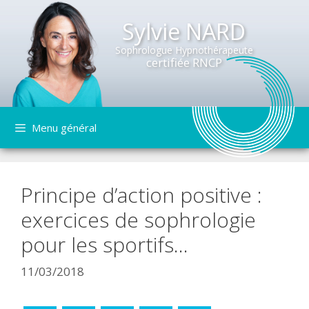
Sylvie NARD
Sophrologue Hypnothérapeute
certifiée RNCP
Aller
Menu général
au
contenu
Principe d’action positive :
exercices de sophrologie
pour les sportifs…
11/03/2018