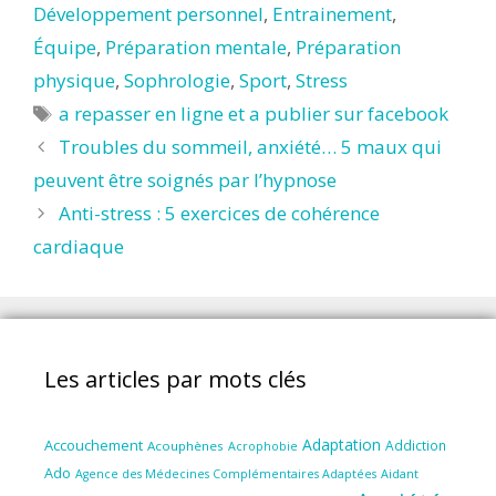
Développement personnel
,
Entrainement
,
Équipe
,
Préparation mentale
,
Préparation
physique
,
Sophrologie
,
Sport
,
Stress
Étiquettes
a repasser en ligne et a publier sur facebook
Troubles du sommeil, anxiété… 5 maux qui
peuvent être soignés par l’hypnose
Anti-stress : 5 exercices de cohérence
cardiaque
Les articles par mots clés
Adaptation
Accouchement
Addiction
Acouphènes
Acrophobie
Ado
Aidant
Agence des Médecines Complémentaires Adaptées