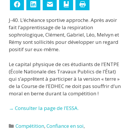
Facebook
LinkedIn
E-mail
Ajouter aux favoris
Imprimer
J-40. L’échéance sportive approche. Après avoir
fait l’apprentissage de la respiration
sophrologique, Clément, Gabriel, Léo, Melvyn et
Rémy sont sollicités pour développer un regard
positif sur eux-même.
Le capital physique de ces étudiants de l’ENTPE
(École Nationale des Travaux Publics de l’État)
qui s’apprêtent à participer à la version « terre »
de la Course de l’EDHEC ne doit pas souffrir d’un
moral en berne durant la compétition !
→ Consulter la page de l’ESSA.
Catégories
Compétition
,
Confiance en soi
,