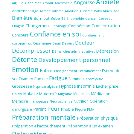
Anxiété
Angoisse
Amour
Anesthésie
Aiguille
Alzheimer
Apprentissage
Audition
Autisme
Baby blues
Bac
Armée
asthme
Bien être
Burn out
Bébé
Cancer
Cerveau
Bélénophobie
Concentration
Changement
Compétition
Chagrin
Chomage
Confiance en soi
Concours
Confinement
Douleur
coronavirus
Césarienne
Deuil
Devoirs
Décompresser
Dépression
Démarches administratives
Détente
Développement personnel
Emotion
Enfant
Estime de
Enseignement
Entrainement
Fatigue
soi
Famille
Femme
Examen
Fibromyalgie
Hypnose
Insomnie
Grossesse
Lacher prise
Hypnoanalgésie
Maladie
Maternité
Méditation
Mutuelles
Libido
Migraine
Mémoire
Nutrition
Opération
ménopause
Neuroscience
Peur
Parent
Phobie
chirurgicale
Piqure
PMA
Préparation mentale
Préparation physique
Préparation à l'accouchement
Préparation à un examen