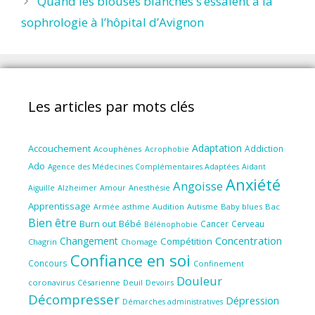
Quand les blouses blanches s’essaient à la
sophrologie à l’hôpital d’Avignon
Les articles par mots clés
Adaptation
Accouchement
Addiction
Acouphènes
Acrophobie
Ado
Aidant
Agence des Médecines Complémentaires Adaptées
Anxiété
Angoisse
Amour
Anesthésie
Aiguille
Alzheimer
Apprentissage
Audition
Autisme
Baby blues
Bac
Armée
asthme
Bien être
Burn out
Bébé
Cancer
Cerveau
Bélénophobie
Concentration
Changement
Compétition
Chagrin
Chomage
Confiance en soi
Concours
Confinement
Douleur
coronavirus
Césarienne
Deuil
Devoirs
Décompresser
Dépression
Démarches administratives