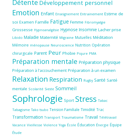
Détente
Développement personnel
Emotion
Enfant
Estime de
Enseignement
Entrainement
Fatigue
soi
Famille
Femme
Examen
Fibromyalgie
Hypnose
Insomnie
Grossesse
Lacher prise
Hypnoanalgésie
Maladie
Maternité
Méditation
Mutuelles
Libido
Migraine
Mémoire
Nutrition
Opération
ménopause
Neuroscience
Peur
Parent
Phobie
chirurgicale
Piqure
PMA
Préparation mentale
Préparation physique
Préparation à l'accouchement
Préparation à un examen
Relaxation
Respiration
Santé
Santé
Rugby
Sommeil
mentale
Scolarité
Sieste
Sophrologie
Stress
Sport
Tabac
Tension Familiale
Timidité
Trac
Tabagisme
Tako tsubo
Transformation
Travail
Transport
Traumatisme
Télétravail
Éducation
Équipe
Vieillesse
Violence
École
Énergie
Vacance
Yoga
Étude