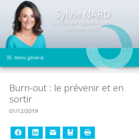
Sylvie NARD
Sophrologue Hypnothérapeute
certifiée RNCP
Aller
Menu général
au
contenu
Burn-out : le prévenir et en
sortir
01/12/2019
Facebook
LinkedIn
E-mail
Ajouter aux favoris
Imprimer