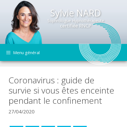
Sylvie NARD
Sophrologue Hypnothérapeute
certifiée RNCP
Aller
Menu général
au
contenu
Coronavirus : guide de
survie si vous êtes enceinte
pendant le confinement
27/04/2020