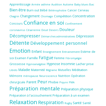
Apprentissage
Audition
Autisme
Baby blues
Bac
Armée
asthme
Bien être
Burn out
Bébé
Cancer
Cerveau
Bélénophobie
Concentration
Changement
Compétition
Chagrin
Chomage
Confiance en soi
Concours
Confinement
Douleur
coronavirus
Césarienne
Deuil
Devoirs
Décompresser
Dépression
Démarches administratives
Détente
Développement personnel
Emotion
Enfant
Estime de
Enseignement
Entrainement
Fatigue
soi
Famille
Femme
Examen
Fibromyalgie
Hypnose
Insomnie
Grossesse
Lacher prise
Hypnoanalgésie
Maladie
Maternité
Méditation
Mutuelles
Libido
Migraine
Mémoire
Nutrition
Opération
ménopause
Neuroscience
Peur
Parent
Phobie
chirurgicale
Piqure
PMA
Préparation mentale
Préparation physique
Préparation à l'accouchement
Préparation à un examen
Relaxation
Respiration
Santé
Santé
Rugby