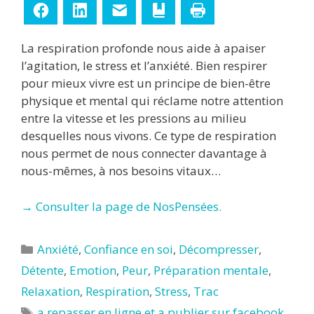
Facebook
LinkedIn
E-mail
Ajouter aux favoris
Imprimer
La respiration profonde nous aide à apaiser
l’agitation, le stress et l’anxiété. Bien respirer
pour mieux vivre est un principe de bien-être
physique et mental qui réclame notre attention
entre la vitesse et les pressions au milieu
desquelles nous vivons. Ce type de respiration
nous permet de nous connecter davantage à
nous-mêmes, à nos besoins vitaux…
→ Consulter la page de NosPensées.
Catégories
Anxiété
,
Confiance en soi
,
Décompresser
,
Détente
,
Emotion
,
Peur
,
Préparation mentale
,
Relaxation
,
Respiration
,
Stress
,
Trac
Étiquettes
a repasser en ligne et a publier sur facebook