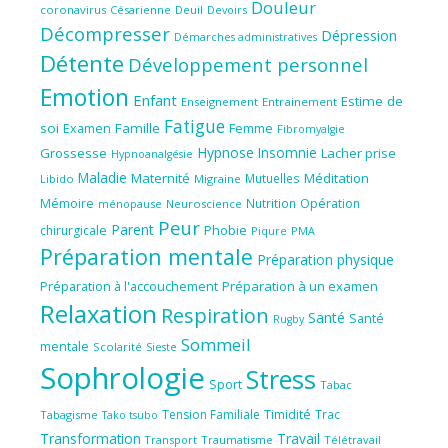
Douleur
coronavirus
Césarienne
Deuil
Devoirs
Décompresser
Dépression
Démarches administratives
Détente
Développement personnel
Emotion
Enfant
Estime de
Enseignement
Entrainement
Fatigue
soi
Famille
Femme
Examen
Fibromyalgie
Hypnose
Insomnie
Grossesse
Lacher prise
Hypnoanalgésie
Maladie
Maternité
Méditation
Mutuelles
Libido
Migraine
Mémoire
Nutrition
Opération
ménopause
Neuroscience
Peur
Parent
Phobie
chirurgicale
Piqure
PMA
Préparation mentale
Préparation physique
Préparation à l'accouchement
Préparation à un examen
Relaxation
Respiration
Santé
Santé
Rugby
Sommeil
mentale
Scolarité
Sieste
Sophrologie
Stress
Sport
Tabac
Tension Familiale
Timidité
Trac
Tabagisme
Tako tsubo
Transformation
Travail
Transport
Traumatisme
Télétravail