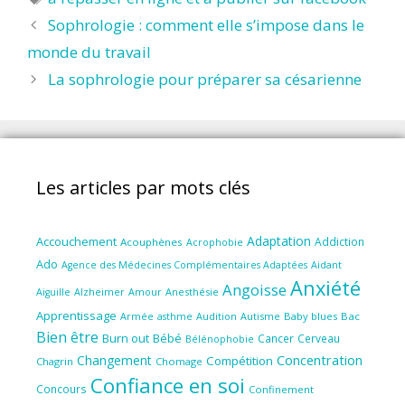
Sophrologie : comment elle s’impose dans le
monde du travail
La sophrologie pour préparer sa césarienne
Les articles par mots clés
Adaptation
Accouchement
Addiction
Acouphènes
Acrophobie
Ado
Aidant
Agence des Médecines Complémentaires Adaptées
Anxiété
Angoisse
Amour
Anesthésie
Aiguille
Alzheimer
Apprentissage
Audition
Autisme
Baby blues
Bac
Armée
asthme
Bien être
Burn out
Bébé
Cancer
Cerveau
Bélénophobie
Concentration
Changement
Compétition
Chagrin
Chomage
Confiance en soi
Concours
Confinement