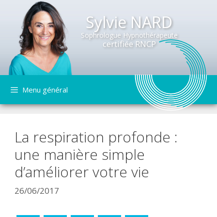
Sylvie NARD
Sophrologue Hypnothérapeute
certifiée RNCP
Aller
Menu général
au
contenu
La respiration profonde :
une manière simple
d’améliorer votre vie
26/06/2017