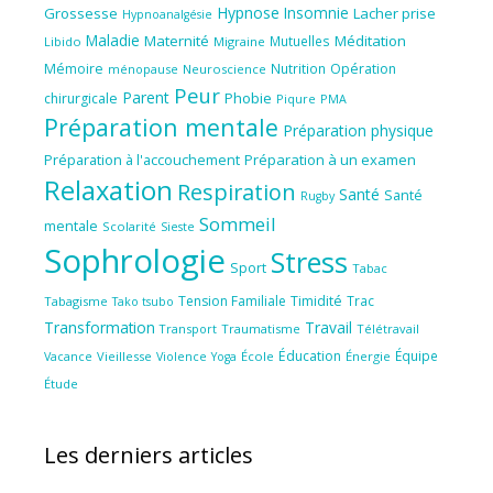
Hypnose
Insomnie
Grossesse
Lacher prise
Hypnoanalgésie
Maladie
Maternité
Méditation
Mutuelles
Libido
Migraine
Mémoire
Nutrition
Opération
ménopause
Neuroscience
Peur
Parent
Phobie
chirurgicale
Piqure
PMA
Préparation mentale
Préparation physique
Préparation à l'accouchement
Préparation à un examen
Relaxation
Respiration
Santé
Santé
Rugby
Sommeil
mentale
Scolarité
Sieste
Sophrologie
Stress
Sport
Tabac
Tension Familiale
Timidité
Trac
Tabagisme
Tako tsubo
Transformation
Travail
Transport
Traumatisme
Télétravail
Éducation
Équipe
Vieillesse
Violence
École
Énergie
Vacance
Yoga
Étude
Les derniers articles