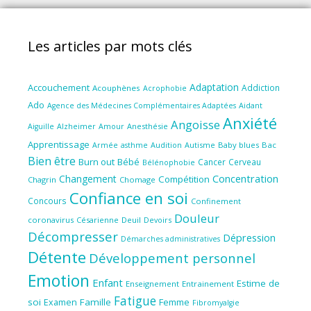
Les articles par mots clés
Adaptation
Accouchement
Addiction
Acouphènes
Acrophobie
Ado
Aidant
Agence des Médecines Complémentaires Adaptées
Anxiété
Angoisse
Amour
Anesthésie
Aiguille
Alzheimer
Apprentissage
Audition
Autisme
Baby blues
Bac
Armée
asthme
Bien être
Burn out
Bébé
Cancer
Cerveau
Bélénophobie
Concentration
Changement
Compétition
Chagrin
Chomage
Confiance en soi
Concours
Confinement
Douleur
coronavirus
Césarienne
Deuil
Devoirs
Décompresser
Dépression
Démarches administratives
Détente
Développement personnel
Emotion
Enfant
Estime de
Enseignement
Entrainement
Fatigue
soi
Famille
Femme
Examen
Fibromyalgie