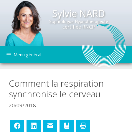
Sylvie NARD
Sophrologue Hypnothérapeute
certifiée RNCP
Aller
Menu général
au
contenu
Comment la respiration
synchronise le cerveau
20/09/2018
Facebook
LinkedIn
E-mail
Ajouter aux favoris
Imprimer